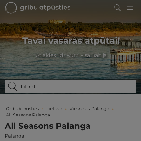
Tavai vasaras atpūtai!
Atlaides līdz -30% visā Baltijā
Filtrēt
GribuAtpusties
»
Lietuva
»
Viesnīcas Palangā
»
All Seasons Palanga
All Seasons Palanga
Palanga