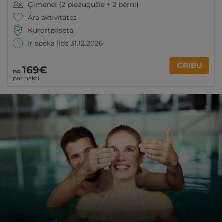
Ģimenei (2 pieaugušie + 2 bērni)
Āra aktivitātes
Kūrortpilsētā
Ir spēkā līdz 31.12.2026
GRIBU
169€
no
par nakti