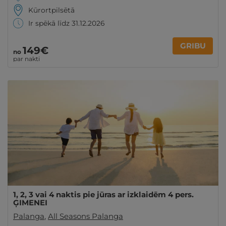
Kūrortpilsētā
Ir spēkā līdz 31.12.2026
GRIBU
149€
no
par nakti
1, 2, 3 vai 4 naktis pie jūras ar izklaidēm 4 pers.
ĢIMENEI
Palanga
,
All Seasons Palanga