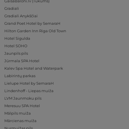
GaisaBaloni.lv (Tukums)
Gradiali
Gradiali Anykščiai
Grand Poet Hotel by SemaraH
Hilton Garden Inn Riga Old Town
Hotel Sigulda
Hotel SOHO
Jaunpils pils
Jūrmala SPA Hotel
Kalev Spa Hotel and Waterpark
Labirintų parkas
Lielupe Hotel by SemaraH
Lindenhoff - Liepas muiža
LVM Jaunmoku pils
Meresuu SPA Hotel
Mālpils muiža
Mārcienas muiža
Nurmuižas pils