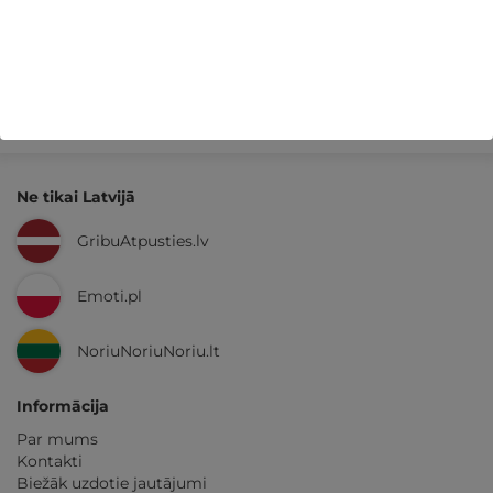
Kvalitatīva klientu
apkalpošana
GribuAtpusties.lv
izmēģināts
un
pārbaudīts
Ne tikai Latvijā
GribuAtpusties.lv
Emoti.pl
NoriuNoriuNoriu.lt
Informācija
Par mums
Kontakti
Biežāk uzdotie jautājumi