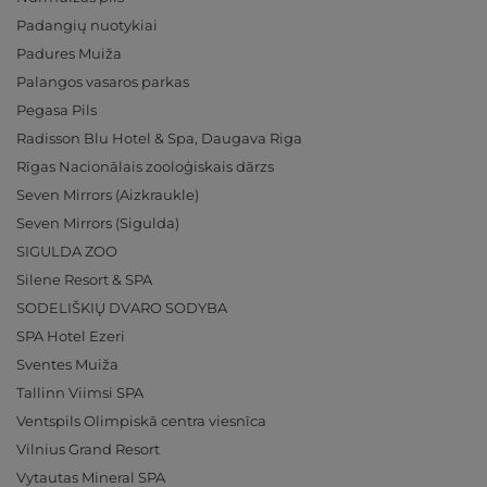
Padangių nuotykiai
Padures Muiža
Palangos vasaros parkas
Pegasa Pils
Radisson Blu Hotel & Spa, Daugava Riga
Rīgas Nacionālais zooloģiskais dārzs
Seven Mirrors (Aizkraukle)
Seven Mirrors (Sigulda)
SIGULDA ZOO
Silene Resort & SPA
SODELIŠKIŲ DVARO SODYBA
SPA Hotel Ezeri
Sventes Muiža
Tallinn Viimsi SPA
Ventspils Olimpiskā centra viesnīca
Vilnius Grand Resort
Vytautas Mineral SPA