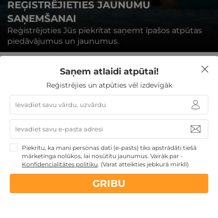
REĢISTRĒJIETIES JAUNUMU
SAŅEMŠANAI
Reģistrējoties Jūs piekrītat saņemt īpašos atpūtas
piedāvājumus un jaunumus.
Saņem atlaidi atpūtai!
Reģistrējies un atpūties vēl izdevīgāk
REĢISTRĒTIES
Piekrītu, ka mani personas dati (e-pasts) tiks apstrādāti tiešā
mārketinga nolūkos, lai nosūtītu jaunumus. Vairāk par -
Konfidencialitātes politiku
.
(Varat atteikties jebkurā mirklī)
Nekādas
apkalpošanas un administrācijas
maksas
GRIBU
14 dienu
naudas atmaksas garantija