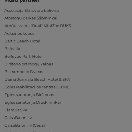
Mūsu partneri
Asociacija Skrisk oro balionu
Atostogų parkas (Žibininkai)
Atpūtas vieta "Buki" MiniZoo BUKS
Auksinės kopos
Baltic Beach Hotel
Baltvilla
Bellevue Park Hotel
Birštono pramogų kalnas
Bistrampolio Dvaras
Daina Jurmala Beach Hotel & SPA
Eglės reabilitacijos centras | CORE
Eglės sanatorija Birštonas
Eglės sanatorija Druskininkai
Elamus SPA
GaisaBaloni.lv
GaisaBaloni.lv (Cēsis)