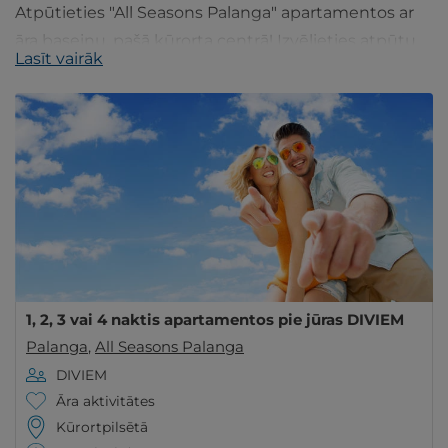
Atpūtieties "All Seasons Palanga" apartamentos ar
āra baseinu, pašā kūrorta centrā! Izvēlieties atpūtu
Lasīt vairāk
DIVIEM vai ĢIMENEI renovētos dzīvokļos.
1, 2, 3 vai 4 naktis apartamentos pie jūras DIVIEM
Palanga
,
All Seasons Palanga
DIVIEM
Āra aktivitātes
Kūrortpilsētā