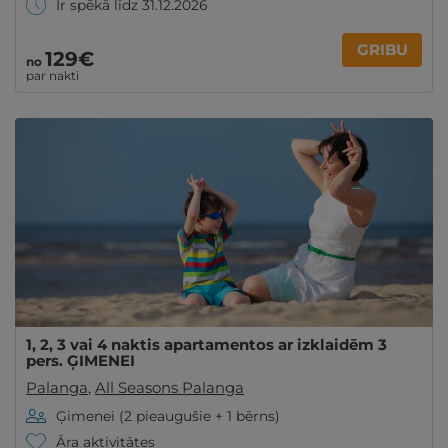
Ir spēkā līdz 31.12.2026
GRIBU
129€
no
par nakti
1, 2, 3 vai 4 naktis apartamentos ar izklaidēm 3
pers. ĢIMENEI
Palanga
,
All Seasons Palanga
Ģimenei (2 pieaugušie + 1 bērns)
Āra aktivitātes