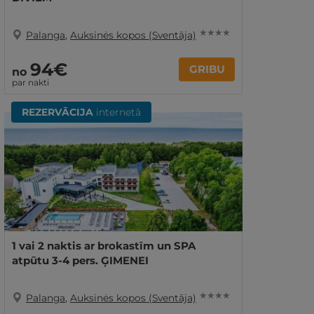
★ ★ ★ ★
Palanga
,
Auksinės kopos (Sventāja)
94€
GRIBU
no
par nakti
REZERVĀCIJA
internetā
1 vai 2 naktis ar brokastīm un SPA
atpūtu 3-4 pers. ĢIMENEI
★ ★ ★ ★
Palanga
,
Auksinės kopos (Sventāja)