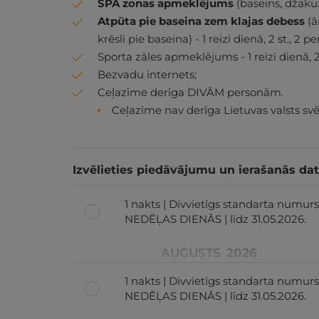
SPA zonas apmeklējums
(baseins, džakuzi,
Atpūta pie baseina zem klajas debess
(ā
krēsli pie baseina) - 1 reizi dienā, 2 st., 2 per
Sporta zāles apmeklējums - 1 reizi dienā, 2 s
Bezvadu internets;
Ceļazīme derīga DIVĀM personām.
Ceļazīme nav derīga Lietuvas valsts svē
Izvēlieties piedāvājumu un ierašanās da
1 nakts | Divvietīgs standarta numur
NEDĒĻAS DIENĀS | līdz 31.05.2026.
AUGUSTS
2026
1 nakts | Divvietīgs standarta numurs
NEDĒĻAS DIENĀS | līdz 31.05.2026.