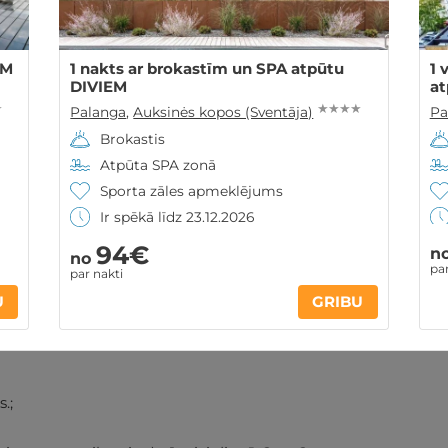
EM
1 nakts ar brokastīm un SPA atpūtu
1 
DIVIEM
at
★
★ ★ ★ ★
Palanga
,
Auksinės kopos (Sventāja)
Pa
Brokastis
Atpūta SPA zonā
Sporta zāles apmeklējums
Ir spēkā līdz 23.12.2026
94€
n
no
par
par nakti
ontakti
Noteikumi
U
GRIBU
.;