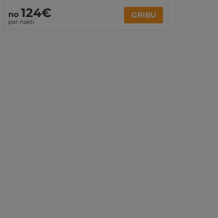
124€
no
GRIBU
par nakti