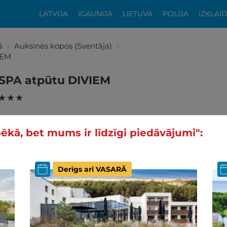
LATVIJA
IGAUNIJA
LIETUVA
POLIJA
IZKLAI
ā
»
Auksinės kopos (Sventāja)
»
IEM
n SPA atpūtu DIVIEM
★ ★ ★
pēkā, bet mums ir līdzīgi piedāvājumi":
Derīgs arī VASARĀ