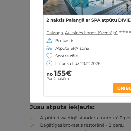
2 naktis Palangā ar SPA atpūtu DIVI
★ ★ ★ 
Palanga
,
Auksinės kopos (Sventāja)
Brokastis
Atpūta SPA zonā
Sporta zāle
Ir spēkā līdz 23.12.2026
155€
no
Par 2 naktīm
Atpūtas piedāvājums
Apraksts
K
GRIB
Jūsu atpūtā iekļauts:
Atpūta divvietīgā standarta numurā 2 pers
Bagātīgas brokastis restorānā - 2 pers.;