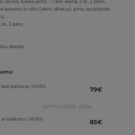
 sauna, tvaika pirts) - 1 reizi dienā, 2 st., 2 pers.;
ra baseins ar silto ūdeni, džakuzi, pirts, sauļošanās
s.;
t., 2 pers.;
tku dienās.
tumu:
s bez balkona | VISĀS
79
€
SEPTEMBRIS
2026
 ar balkonu | VISĀS
85
€