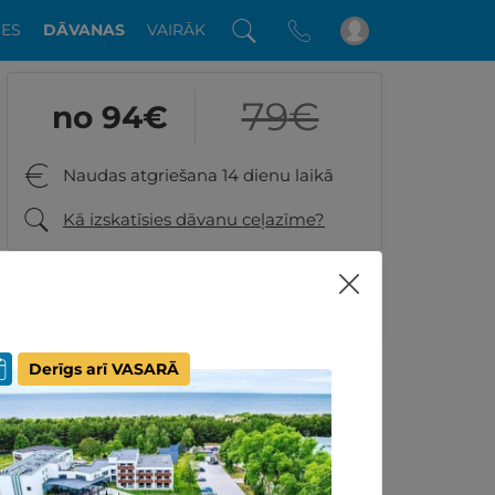
DES
DĀVANAS
VAIRĀK
79
€
no 94
€
Naudas atgriešana 14 dienu laikā
Kā izskatīsies dāvanu ceļazīme?
8
24 GribuAtpusties.lv klientu vērtējumi
Vai ir kādi jautājumi? Piezvaniet:
Derīgs arī VASARĀ
+371 26001060