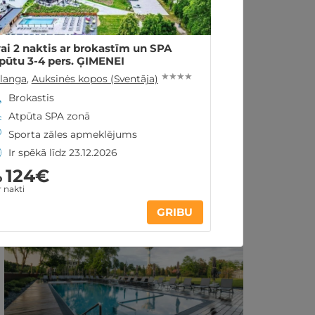
vai 2 naktis ar brokastīm un SPA
pūtu 3-4 pers. ĢIMENEI
★ ★ ★ ★
langa
,
Auksinės kopos (Sventāja)
Brokastis
Atpūta SPA zonā
Sporta zāles apmeklējums
Ir spēkā līdz 23.12.2026
124€
o
 nakti
Līdzīgi atpūtas piedāvājumi:
GRIBU
REZERVĀCIJA
internetā