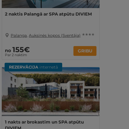
2 naktis Palangā ar SPA atpūtu DIVIEM
★ ★ ★ ★
Palanga
,
Auksinės kopos (Sventāja)
155€
no
GRIBU
Par 2 naktīm
REZERVĀCIJA
internetā
1 nakts ar brokastīm un SPA atpūtu
DIVIEM