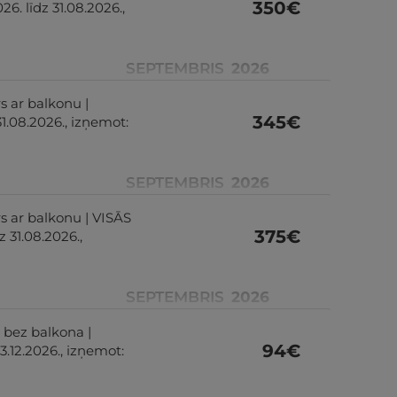
350
€
. līdz 31.08.2026.,
SEPTEMBRIS
2026
s ar balkonu |
345
€
1.08.2026., izņemot:
SEPTEMBRIS
2026
rs ar balkonu | VISĀS
375
€
 31.08.2026.,
SEPTEMBRIS
2026
 bez balkona |
94
€
.12.2026., izņemot: