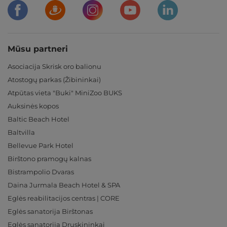
Mūsu partneri
Asociacija Skrisk oro balionu
Atostogų parkas (Žibininkai)
Atpūtas vieta "Buki" MiniZoo BUKS
Auksinės kopos
Baltic Beach Hotel
Baltvilla
Bellevue Park Hotel
Birštono pramogų kalnas
Bistrampolio Dvaras
Daina Jurmala Beach Hotel & SPA
Eglės reabilitacijos centras | CORE
Eglės sanatorija Birštonas
Eglės sanatorija Druskininkai