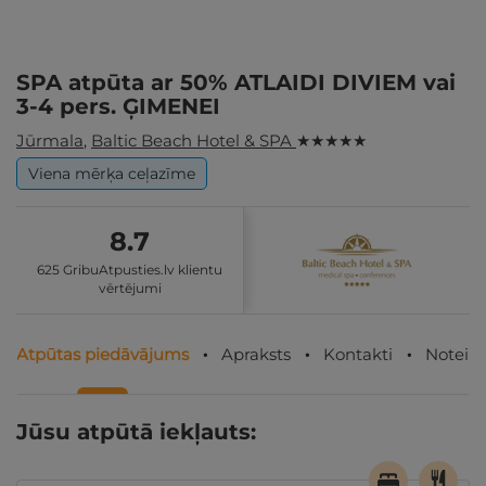
SPA atpūta ar 50% ATLAIDI DIVIEM vai
3-4 pers. ĢIMENEI
Jūrmala
,
Baltic Beach Hotel & SPA
★ ★ ★ ★ ★
Viena mērķa ceļazīme
8.7
625 GribuAtpusties.lv klientu
vērtējumi
Atpūtas piedāvājums
Apraksts
Kontakti
Noteik
Jūsu atpūtā iekļauts: