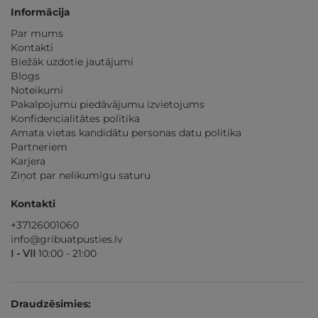
Informācija
Par mums
Kontakti
Biežāk uzdotie jautājumi
Blogs
Noteikumi
Pakalpojumu piedāvājumu izvietojums
Konfidencialitātes politika
Amata vietas kandidātu personas datu politika
Partneriem
Karjera
Ziņot par nelikumīgu saturu
Kontakti
+37126001060
info@gribuatpusties.lv
I - VII
10:00 - 21:00
Draudzēsimies: