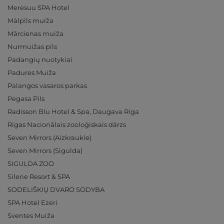
Meresuu SPA Hotel
Mālpils muiža
Mārcienas muiža
Nurmuižas pils
Padangių nuotykiai
Padures Muiža
Palangos vasaros parkas
Pegasa Pils
Radisson Blu Hotel & Spa, Daugava Riga
Rīgas Nacionālais zooloģiskais dārzs
Seven Mirrors (Aizkraukle)
Seven Mirrors (Sigulda)
SIGULDA ZOO
Silene Resort & SPA
SODELIŠKIŲ DVARO SODYBA
SPA Hotel Ezeri
Sventes Muiža