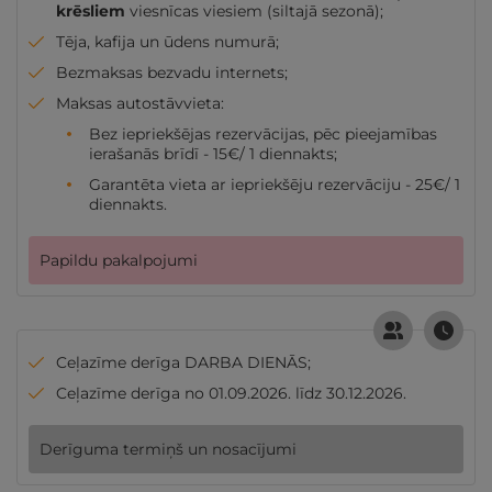
krēsliem
viesnīcas viesiem (siltajā sezonā);
Tēja, kafija un ūdens numurā;
Bezmaksas bezvadu internets;
Maksas autostāvvieta:
Bez iepriekšējas rezervācijas, pēc pieejamības
ierašanās brīdī - 15€/ 1 diennakts;
Garantēta vieta ar iepriekšēju rezervāciju - 25€/ 1
diennakts.
Papildu pakalpojumi
Ceļazīme derīga DARBA DIENĀS;
Ceļazīme derīga no 01.09.2026. līdz 30.12.2026.
Derīguma termiņš un nosacījumi