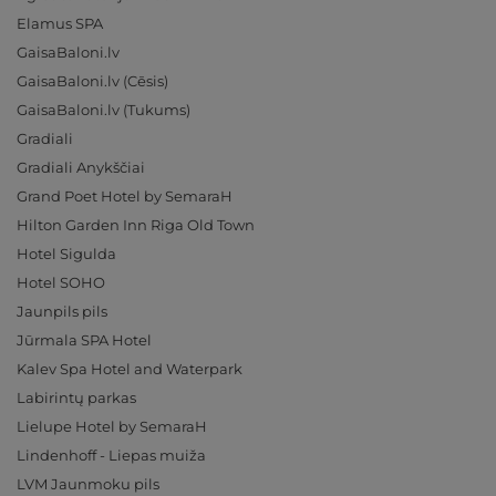
Elamus SPA
GaisaBaloni.lv
GaisaBaloni.lv (Cēsis)
GaisaBaloni.lv (Tukums)
Gradiali
Gradiali Anykščiai
Grand Poet Hotel by SemaraH
Hilton Garden Inn Riga Old Town
Hotel Sigulda
Hotel SOHO
Jaunpils pils
Jūrmala SPA Hotel
Kalev Spa Hotel and Waterpark
Labirintų parkas
Lielupe Hotel by SemaraH
Lindenhoff - Liepas muiža
LVM Jaunmoku pils