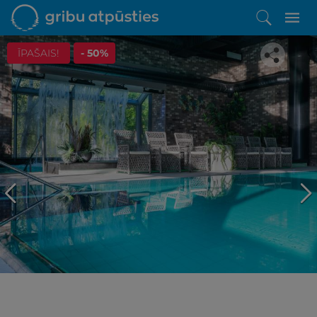
ĪPAŠAIS!
- 50%
Iepatikās šis piedāvājums?
Līdz brīnišķīgai atpūtai atlikuši tikai daži soļi
PĒRKU