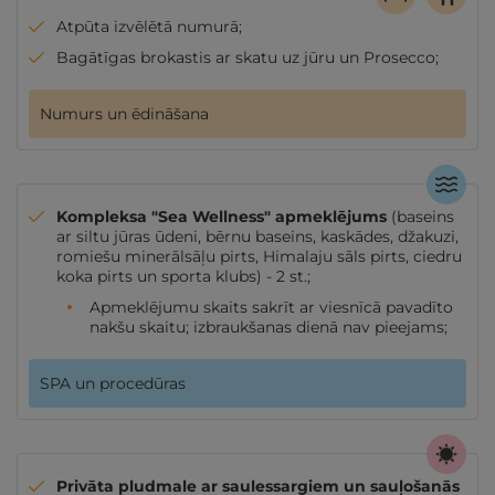
Atpūta izvēlētā numurā;
Bagātīgas brokastis ar skatu uz jūru un Prosecco;
Numurs un ēdināšana
Kompleksa "Sea Wellness" apmeklējums
(baseins
ar siltu jūras ūdeni, bērnu baseins, kaskādes, džakuzi,
romiešu minerālsāļu pirts, Himalaju sāls pirts, ciedru
koka pirts un sporta klubs) - 2 st.;
Apmeklējumu skaits sakrīt ar viesnīcā pavadīto
nakšu skaitu; izbraukšanas dienā nav pieejams;
SPA un procedūras
Privāta pludmale ar saulessargiem un sauļošanās