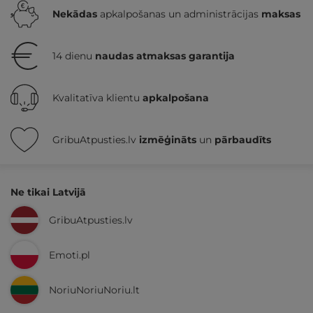
Nekādas
apkalpošanas un administrācijas
maksas
14 dienu
naudas atmaksas garantija
Kvalitatīva klientu
apkalpošana
GribuAtpusties.lv
izmēģināts
un
pārbaudīts
Ne tikai Latvijā
GribuAtpusties.lv
Emoti.pl
NoriuNoriuNoriu.lt