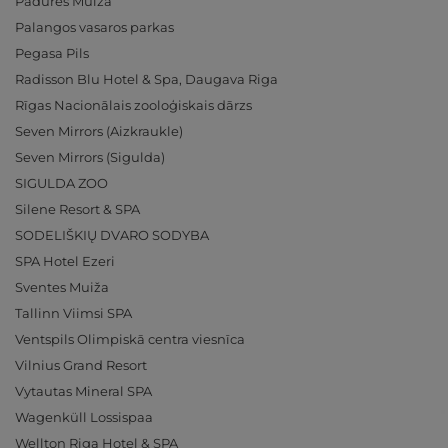
Padures Muiža
Palangos vasaros parkas
Pegasa Pils
Radisson Blu Hotel & Spa, Daugava Riga
Rīgas Nacionālais zooloģiskais dārzs
Seven Mirrors (Aizkraukle)
Seven Mirrors (Sigulda)
SIGULDA ZOO
Silene Resort & SPA
SODELIŠKIŲ DVARO SODYBA
SPA Hotel Ezeri
Sventes Muiža
Tallinn Viimsi SPA
Ventspils Olimpiskā centra viesnīca
Vilnius Grand Resort
Vytautas Mineral SPA
Wagenküll Lossispaa
Wellton Riga Hotel & SPA