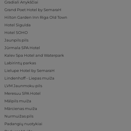
Gradiali Anykščiai
Grand Poet Hotel by SemaraH
Hilton Garden Inn Riga Old Town
Hotel Sigulda
Hotel SOHO
Jaunpils pils
Jūrmala SPA Hotel
Kalev Spa Hotel and Waterpark
Labirintų parkas
Lielupe Hotel by SemaraH
Lindenhoff - Liepas muiža
LVM Jaunmoku pils
Meresuu SPA Hotel
Mālpils muiža
Mārcienas muiža
Nurmuižas pils
Padangių nuotykiai