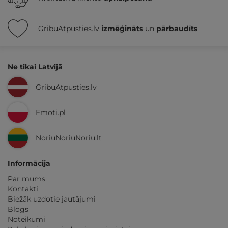
GribuAtpusties.lv
izmēģināts
un
pārbaudīts
Ne tikai Latvijā
GribuAtpusties.lv
Emoti.pl
NoriuNoriuNoriu.lt
Informācija
Par mums
Kontakti
Biežāk uzdotie jautājumi
Blogs
Noteikumi