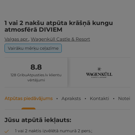
1 vai 2 nakšu atpūta krāšņā kungu
atmosfērā DIVIEM
Valgas apr.
,
Wagenküll Castle & Resort
Vairāku mērķu ceļazīme
8.8
128 GribuAtpusties.lv klientu
vērtējumi
Atpūtas piedāvājums
Apraksts
Kontakti
Noteik
Jūsu atpūtā iekļauts:
1 vai 2 naktis izvēlētā numurā 2 pers.;