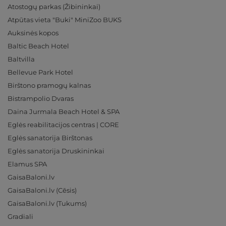
Atostogų parkas (Žibininkai)
Atpūtas vieta "Buki" MiniZoo BUKS
Auksinės kopos
Baltic Beach Hotel
Baltvilla
Bellevue Park Hotel
Birštono pramogų kalnas
Bistrampolio Dvaras
Daina Jurmala Beach Hotel & SPA
Eglės reabilitacijos centras | CORE
Eglės sanatorija Birštonas
Eglės sanatorija Druskininkai
Elamus SPA
GaisaBaloni.lv
GaisaBaloni.lv (Cēsis)
GaisaBaloni.lv (Tukums)
Gradiali