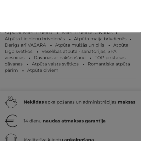
GRIBU
10€
no
Atpūtai Valentīndienā
Valentīndienas dāvanas
Atpūta Lieldienu brīvdienās
Atpūta maija brīvdienās
Derīgs arī VASARĀ
Atpūta muižās un pilīs
Atpūtai
Līgo svētkos
Veselības atpūta - sanatorijas, SPA
viesnīcas
Dāvanas ar nakšņošanu
TOP pirktākās
dāvanas
Atpūta valsts svētkos
Romantiska atpūta
pārim
Atpūta diviem
Nekādas
apkalpošanas un administrācijas
maksas
14 dienu
naudas atmaksas garantija
Kvalitatīva klientu
apkalpošana