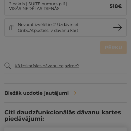
2 naktis | SUITE numurs pilī |
518
€
VISĀS NEDĒĻAS DIENĀS
Nevarat izvēlēties? Uzdāviniet
GribuAtpusties.lv dāvanu karti
PĒRKU
Kā izskatīsies dāvanu ceļazīme?
Biežāk uzdotie jautājumi
Citi daudzfunkcionālās dāvanu kartes
piedāvājumi: