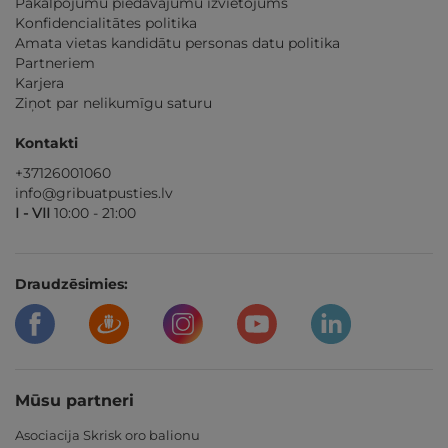
Pakalpojumu piedāvājumu izvietojums
Konfidencialitātes politika
Amata vietas kandidātu personas datu politika
Partneriem
Karjera
Ziņot par nelikumīgu saturu
Kontakti
+37126001060
info@gribuatpusties.lv
I - VII
10:00 - 21:00
Draudzēsimies:
Mūsu partneri
Asociacija Skrisk oro balionu