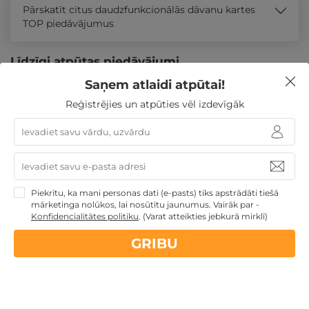
Pārskatīt citus daudzfunkcionālās dāvanu kartes
TOP piedāvājumus
Līdzīgi atpūtas piedāvājumi
Saņem atlaidi atpūtai!
Reģistrējies un atpūties vēl izdevīgāk
Atpūtas piedāvājums
Apraksts
Kontakti
Noteikumi
Atsa
Piekrītu, ka mani personas dati (e-pasts) tiks apstrādāti tiešā
mārketinga nolūkos, lai nosūtītu jaunumus. Vairāk par -
Konfidencialitātes politiku
.
(Varat atteikties jebkurā mirklī)
GRIBU
Ieejas biļete Tāgeperas pils burvju parkā "Alise un
miljons ziedu zeme"
Valgas apr.
,
Wagenküll Castle & Resort