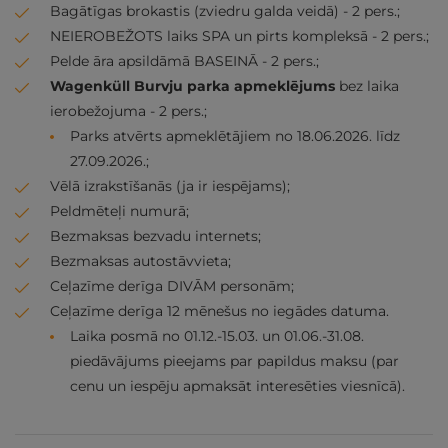
Bagātīgas brokastis (zviedru galda veidā) - 2 pers.;
NEIEROBEŽOTS laiks SPA un pirts kompleksā - 2 pers.;
Pelde āra apsildāmā BASEINĀ - 2 pers.;
Wagenküll Burvju parka apmeklējums
bez laika
ierobežojuma - 2 pers.;
Parks atvērts apmeklētājiem no 18.06.2026. līdz
27.09.2026.;
Vēlā izrakstīšanās (ja ir iespējams);
Peldmēteļi numurā;
Bezmaksas bezvadu internets;
Bezmaksas autostāvvieta;
Ceļazīme derīga DIVĀM personām;
Ceļazīme derīga 12 mēnešus no iegādes datuma.
Laika posmā no 01.12.-15.03. un 01.06.-31.08.
piedāvājums pieejams par papildus maksu (par
cenu un iespēju apmaksāt interesēties viesnīcā).