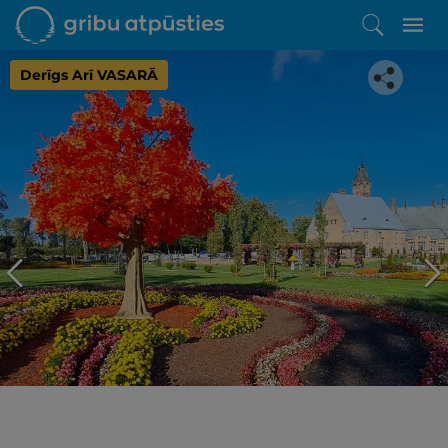
Derīgs Arī VASARĀ
Iepatikās šis piedāvājums?
Līdz brīnišķīgai atpūtai atlikuši tikai daži soļi
PĒRKU