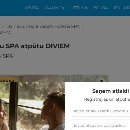
LATVIJA
IGAUNIJA
LIETUVA
POLIJA
IZKLAI
»
Daina Jurmala Beach Hotel & SPA
»
IVIEM
otu SPA atpūtu DIVIEM
& SPA
 VASARĀ
Saņem atlaidi 
Reģistrējies un atpūtie
tikās šis piedāvājums?
ķīgai atpūtai atlikuši tikai daži soļi