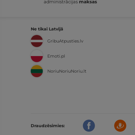
administrācijas
maksas
Ne tikai Latvijā
GribuAtpusties.lv
Emoti.pl
NoriuNoriuNoriu.lt
Draudzēsimies: