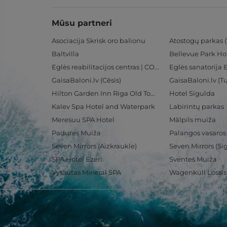
Mūsu partneri
Asociacija Skrisk oro balionu
Atostogų parkas (
Baltvilla
Bellevue Park Ho
Eglės reabilitacijos centras | CORE
Eglės sanatorija 
GaisaBaloni.lv (Cēsis)
GaisaBaloni.lv (
Hilton Garden Inn Riga Old Town
Hotel Sigulda
Kalev Spa Hotel and Waterpark
Labirintų parkas
Meresuu SPA Hotel
Mālpils muiža
Padures Muiža
Palangos vasaros
Seven Mirrors (Aizkraukle)
Seven Mirrors (Si
SPA Hotel Ezeri
Sventes Muiža
Vytautas Mineral SPA
Wagenküll Lossi