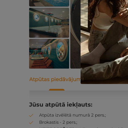
Atpūtas piedāvājums
Apraksts
K
Jūsu atpūtā iekļauts:
Atpūta izvēlētā numurā 2 pers.;
Brokastis - 2 pers.;