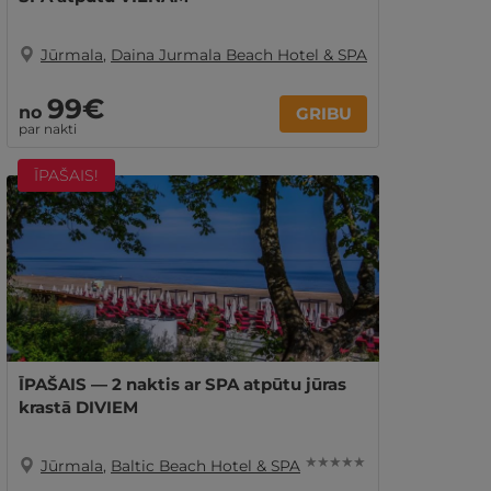
Jūrmala
,
Daina Jurmala Beach Hotel & SPA
99€
no
GRIBU
par nakti
ĪPAŠAIS!
ĪPAŠAIS — 2 naktis ar SPA atpūtu jūras
krastā DIVIEM
★ ★ ★ ★ ★
Jūrmala
,
Baltic Beach Hotel & SPA