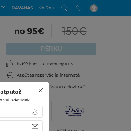
DES
DĀVANAS
VAIRĀK
150
€
no 95
€
PĒRKU
8,3
klientu novērtējums
/10
Atpūtas rezervācija internetā
Kā izskatīsies dāvanu ceļazīme?
atpūtai!
s vēl izdevīgāk
8.3
162 GribuAtpusties.lv
klientu vērtējumi
Vai ir kādi jautājumi? Piezvaniet: