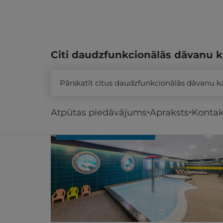
Citi daudzfunkcionālās dāvanu k
Pārskatīt citus daudzfunkcionālās dāvanu 
Līdzīgi atpūtas piedāvājumi
Atpūtas piedāvājums
Apraksts
Kontak
REZERVĀCIJA
internetā