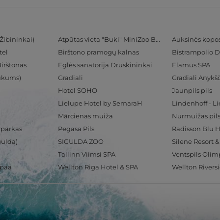
Žibininkai)
Atpūtas vieta "Buki" MiniZoo BUKS
Auksinės kopo
tel
Birštono pramogų kalnas
Bistrampolio D
Birštonas
Eglės sanatorija Druskininkai
Elamus SPA
Tukums)
Gradiali
Gradiali Anykšč
Hotel SOHO
Jaunpils pils
Lielupe Hotel by SemaraH
Lindenhoff - L
Mārcienas muiža
Nurmuižas pil
 parkas
Pegasa Pils
gulda)
SIGULDA ZOO
Silene Resort 
Tallinn Viimsi SPA
spaa
Wellton Riga Hotel & SPA
Wellton Rivers