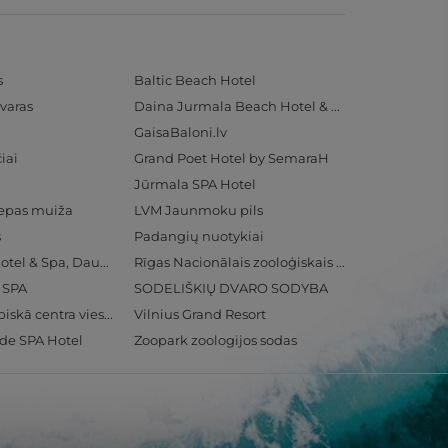
s
Baltic Beach Hotel
varas
Daina Jurmala Beach Hotel & SPA
GaisaBaloni.lv
iai
Grand Poet Hotel by SemaraH
Jūrmala SPA Hotel
iepas muiža
LVM Jaunmoku pils
s
Padangių nuotykiai
Radisson Blu Hotel & Spa, Daugava Riga
Rīgas Nacionālais zooloģiskais dārzs
& SPA
SODELIŠKIŲ DVARO SODYBA
Ventspils Olimpiskā centra viesnīca
Vilnius Grand Resort
ide SPA Hotel
Zoopark zoologijos sodas