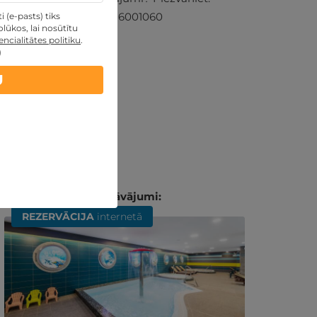
+371 26001060
 (e-pasts) tiks
lūkos, lai nosūtītu
ncialitātes politiku
.
)
U
Līdzīgi atpūtas piedāvājumi:
REZERVĀCIJA
internetā