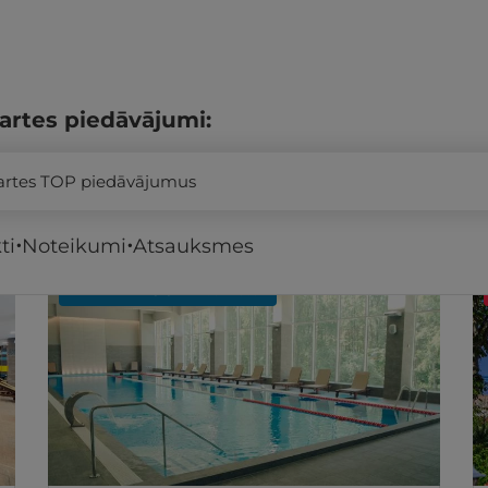
artes piedāvājumi:
kartes TOP piedāvājumus
ti
Noteikumi
Atsauksmes
REZERVĀCIJA
internetā