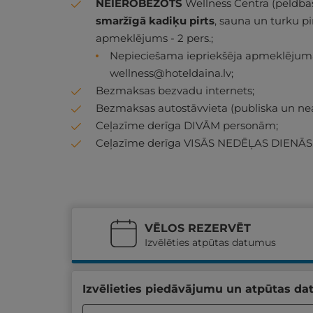
NEIEROBEŽOTS
Wellness Centra (peldba
smaržīgā kadiķu pirts
, sauna un turku pi
apmeklējums - 2 pers.;
Nepieciešama iepriekšēja apmeklējuma r
wellness@hoteldaina.lv
;
Bezmaksas bezvadu internets;
Bezmaksas autostāvvieta (publiska un ne
Ceļazīme derīga DIVĀM personām;
Ceļazīme derīga VISĀS NEDĒĻAS DIENĀS
VĒLOS REZERVĒT
Izvēlēties atpūtas datumus
Izvēlieties piedāvājumu un atpūtas da