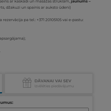
seins ar kaskādi un masāžas strūklām,
jaunums –
rts, džakuzi un spainis ar auksto ūdeni)
ezervācija pa tel.: +371 20105105 vai e-pastu:
apsargājama);
.
DĀVANAI VAI SEV
Izvēlēties piedāvājumu
tumus: