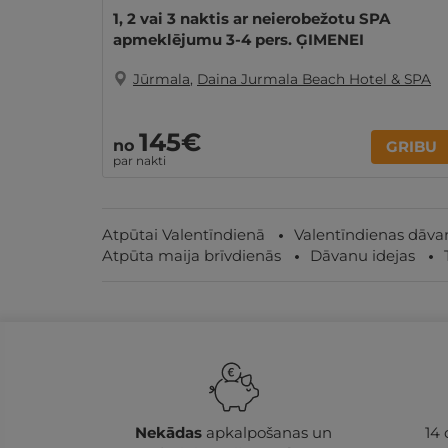
1, 2 vai 3 naktis ar neierobežotu SPA
apmeklējumu 3-4 pers. ĢIMENEI
Jūrmala
,
Daina Jurmala Beach Hotel & SPA
145€
no
GRIBU
par nakti
Atpūtai Valentīndienā
Valentīndienas dāva
Atpūta maija brīvdienās
Dāvanu idejas
Nekādas
apkalpošanas un
14