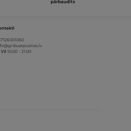
pārbaudīts
ontakti
37126001060
nfo@gribuatpusties.lv
- VII
10:00 - 21:00