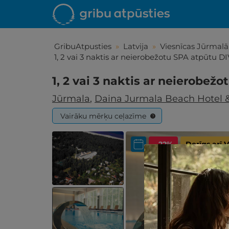
GribuAtpusties
»
Latvija
»
Viesnīcas Jūrmalā
1, 2 vai 3 naktis ar neierobežotu SPA atpūtu D
1, 2 vai 3 naktis ar neierobež
Jūrmala
,
Daina Jurmala Beach Hotel 
Vairāku mērķu ceļazīme
?
- 22%
Derīgs arī
Iepa
Līdz brīniš