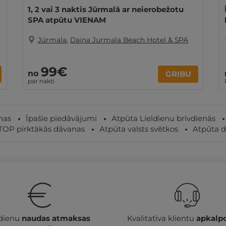
1, 2 vai 3 naktis Jūrmalā ar neierobežotu
SPA atpūtu VIENAM
Jūrmala
,
Daina Jurmala Beach Hotel & SPA
99€
no
GRIBU
par nakti
nas
Īpašie piedāvājumi
Atpūta Lieldienu brīvdienās
TOP pirktākās dāvanas
Atpūta valsts svētkos
Atpūta d
 dienu
naudas atmaksas
Kvalitatīva klientu
apkalp