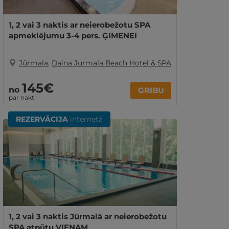
1, 2 vai 3 naktis ar neierobežotu SPA
apmeklējumu 3-4 pers. ĢIMENEI
Jūrmala
,
Daina Jurmala Beach Hotel & SPA
145€
no
GRIBU
par nakti
REZERVĀCIJA
internetā
1, 2 vai 3 naktis Jūrmalā ar neierobežotu
SPA atpūtu VIENAM