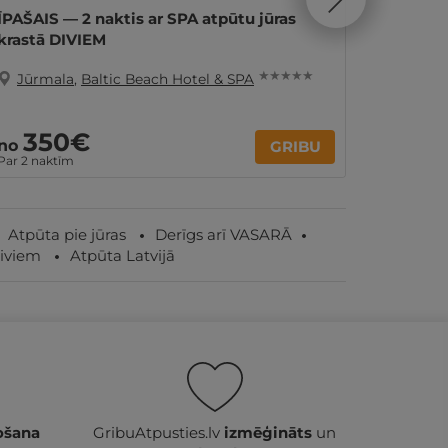
ĪPAŠAIS — 2 naktis ar SPA atpūtu jūras
Nakts J
krastā DIVIEM
★ ★ ★ ★ ★
Jūrmala
,
Baltic Beach Hotel & SPA
Jūrma
350€
10
no
no
GRIBU
Par 2 naktīm
par nakti
Atpūta pie jūras
Derīgs arī VASARĀ
iviem
Atpūta Latvijā
ošana
GribuAtpusties.lv
izmēģināts
un