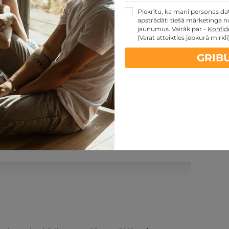
Piekrītu, ka mani personas dati
apstrādāti tiešā mārketinga no
jaunumus. Vairāk par -
Konfide
(Varat atteikties jebkurā mirklī
GRIB
PĒRKU
ontakti
Noteikumi
Atsauksmes