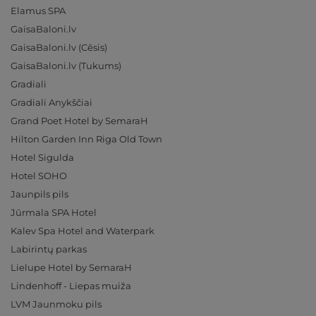
Elamus SPA
GaisaBaloni.lv
GaisaBaloni.lv (Cēsis)
GaisaBaloni.lv (Tukums)
Gradiali
Gradiali Anykščiai
Grand Poet Hotel by SemaraH
Hilton Garden Inn Riga Old Town
Hotel Sigulda
Hotel SOHO
Jaunpils pils
Jūrmala SPA Hotel
Kalev Spa Hotel and Waterpark
Labirintų parkas
Lielupe Hotel by SemaraH
Lindenhoff - Liepas muiža
LVM Jaunmoku pils