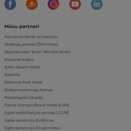
Mūsu partneri
Asociacija Skrisk oro balionu
Atostogų parkas (Žibininkai)
Atpūtas vieta "Buki" MiniZoo BUKS
Auksinės kopos
Baltic Beach Hotel
Baltvilla
Bellevue Park Hotel
Birštono pramogų kalnas
Bistrampolio Dvaras
Daina Jurmala Beach Hotel & SPA
Eglės reabilitacijos centras | CORE
Eglės sanatorija Birštonas
Eglės sanatorija Druskininkai