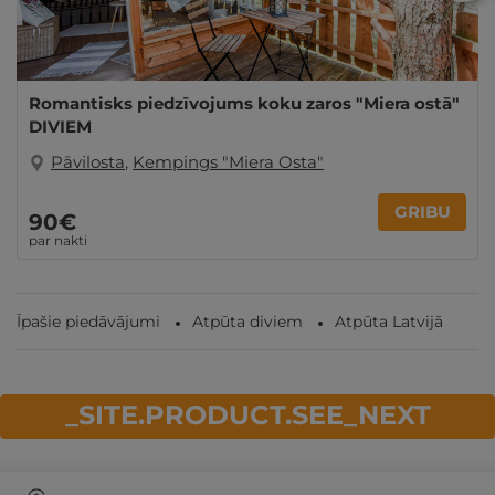
Romantisks piedzīvojums koku zaros "Miera ostā"
DIVIEM
Pāvilosta
,
Kempings "Miera Osta"
GRIBU
90€
par nakti
Īpašie piedāvājumi
Atpūta diviem
Atpūta Latvijā
_SITE.PRODUCT.SEE_NEXT