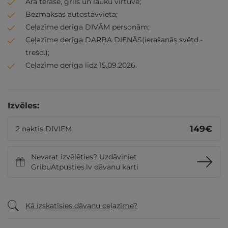
Āra terase, grils un lauku virtuve;
Bezmaksas autostāvvieta;
Ceļazīme derīga DIVĀM personām;
Ceļazīme derīga DARBA DIENĀS(ierašanās svētd.-
trešd.);
Ceļazīme derīga līdz 15.09.2026.
Izvēles:
149
€
2 naktis DIVIEM
Nevarat izvēlēties? Uzdāviniet
GribuAtpusties.lv dāvanu karti
Kā izskatīsies dāvanu ceļazīme?