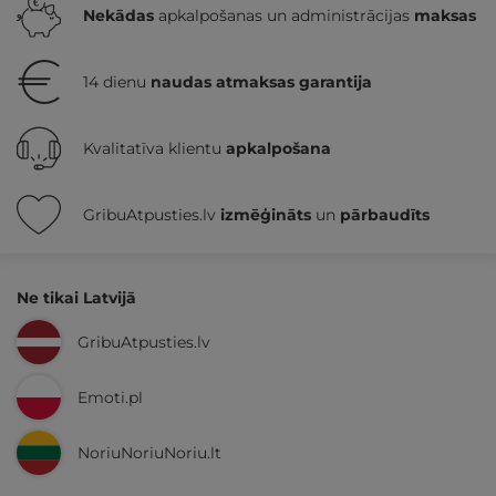
Nekādas
apkalpošanas un administrācijas
maksas
14 dienu
naudas atmaksas garantija
Kvalitatīva klientu
apkalpošana
GribuAtpusties.lv
izmēģināts
un
pārbaudīts
Ne tikai Latvijā
GribuAtpusties.lv
Emoti.pl
NoriuNoriuNoriu.lt