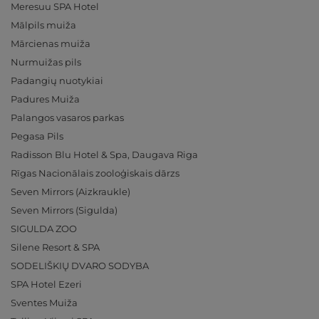
Meresuu SPA Hotel
Mālpils muiža
Mārcienas muiža
Nurmuižas pils
Padangių nuotykiai
Padures Muiža
Palangos vasaros parkas
Pegasa Pils
Radisson Blu Hotel & Spa, Daugava Riga
Rīgas Nacionālais zooloģiskais dārzs
Seven Mirrors (Aizkraukle)
Seven Mirrors (Sigulda)
SIGULDA ZOO
Silene Resort & SPA
SODELIŠKIŲ DVARO SODYBA
SPA Hotel Ezeri
Sventes Muiža