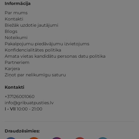
Informācija
Par mums
Kontakti
Biežāk uzdotie jautājumi
Blogs
Noteikumi
Pakalpojumu piedāvājumu izvietojums
Konfidencialitātes politika
Amata vietas kandidātu personas datu politika
Partneriem
Karjera
Ziņot par nelikumīgu saturu
Kontakti
+37126001060
info@gribuatpusties.lv
I - VII
10:00 - 21:00
Draudzēsimies: