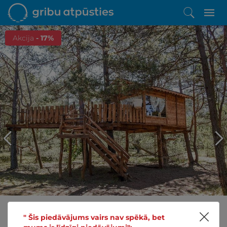
Akcija
- 17%
" Šis piedāvājums vairs nav spēkā, bet