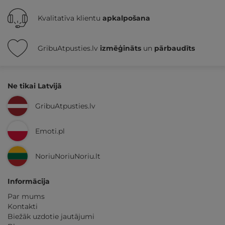
Kvalitatīva klientu
apkalpošana
GribuAtpusties.lv
izmēģināts
un
pārbaudīts
Ne tikai Latvijā
GribuAtpusties.lv
Emoti.pl
NoriuNoriuNoriu.lt
Informācija
Par mums
Kontakti
Biežāk uzdotie jautājumi