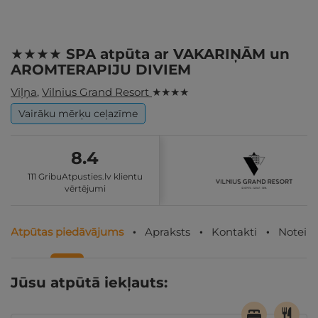
★★★★ SPA atpūta ar VAKARIŅĀM un
AROMTERAPIJU DIVIEM
Viļņa
,
Vilnius Grand Resort
★ ★ ★ ★
Vairāku mērķu ceļazīme
8.4
111 GribuAtpusties.lv klientu
vērtējumi
Atpūtas piedāvājums
Apraksts
Kontakti
Noteik
Jūsu atpūtā iekļauts: