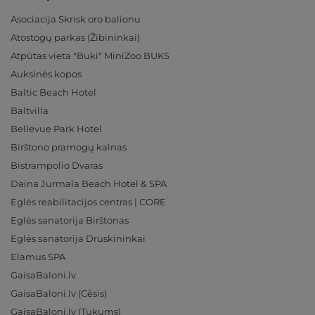
Asociacija Skrisk oro balionu
Atostogų parkas (Žibininkai)
Atpūtas vieta "Buki" MiniZoo BUKS
Auksinės kopos
Baltic Beach Hotel
Baltvilla
Bellevue Park Hotel
Birštono pramogų kalnas
Bistrampolio Dvaras
Daina Jurmala Beach Hotel & SPA
Eglės reabilitacijos centras | CORE
Eglės sanatorija Birštonas
Eglės sanatorija Druskininkai
Elamus SPA
GaisaBaloni.lv
GaisaBaloni.lv (Cēsis)
GaisaBaloni.lv (Tukums)