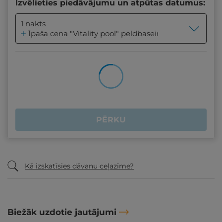
Izvēlieties piedāvājumu un atpūtas datumus:
1 nakts
Īpaša cena "Vitality pool" peldbaseina, džakuzi un p
PĒRKU
Kā izskatīsies dāvanu ceļazīme?
Biežāk uzdotie jautājumi