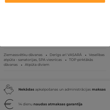
2 naktis ar SPA un AROMTERAPIJU DIVIEM
Viļņa
,
Vilnius Grand Resort
★ ★ ★ ★
175€
no
GRIBU
Par 2 naktīm
Ziemassvētku dāvanas
Derīgs arī VASARĀ
Veselības
atpūta - sanatorijas, SPA viesnīcas
TOP pirktākās
dāvanas
Atpūta diviem
Nekādas
apkalpošanas un administrācijas
maksas
14 dienu
naudas atmaksas garantija