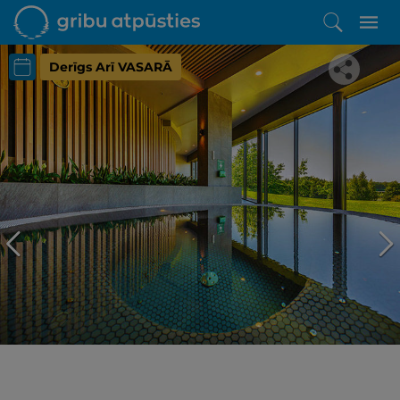
Derīgs Arī VASARĀ
Iepatikās šis piedāvājums?
Līdz brīnišķīgai atpūtai atlikuši tikai daži soļi
PĒRKU