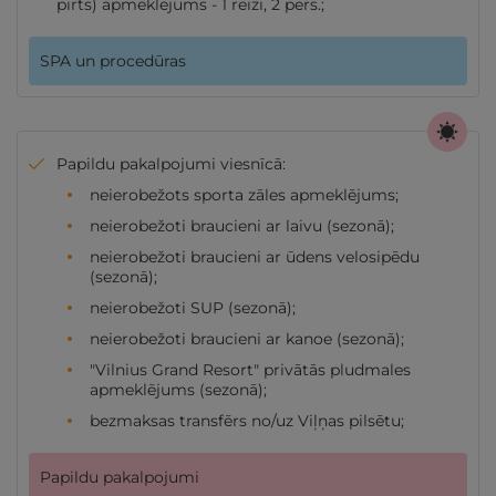
pirts) apmeklējums - 1 reizi, 2 pers.;
SPA un procedūras
Papildu pakalpojumi viesnīcā:
neierobežots sporta zāles apmeklējums;
neierobežoti braucieni ar laivu (sezonā);
neierobežoti braucieni ar ūdens velosipēdu
(sezonā);
neierobežoti SUP (sezonā);
neierobežoti braucieni ar kanoe (sezonā);
"Vilnius Grand Resort" privātās pludmales
apmeklējums (sezonā);
bezmaksas transfērs no/uz Viļņas pilsētu;
Papildu pakalpojumi