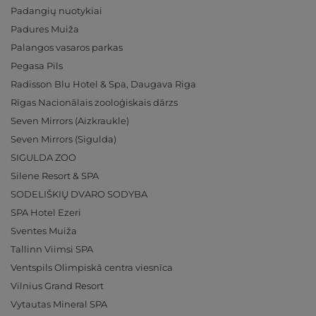
Padangių nuotykiai
Padures Muiža
Palangos vasaros parkas
Pegasa Pils
Radisson Blu Hotel & Spa, Daugava Riga
Rīgas Nacionālais zooloģiskais dārzs
Seven Mirrors (Aizkraukle)
Seven Mirrors (Sigulda)
SIGULDA ZOO
Silene Resort & SPA
SODELIŠKIŲ DVARO SODYBA
SPA Hotel Ezeri
Sventes Muiža
Tallinn Viimsi SPA
Ventspils Olimpiskā centra viesnīca
Vilnius Grand Resort
Vytautas Mineral SPA