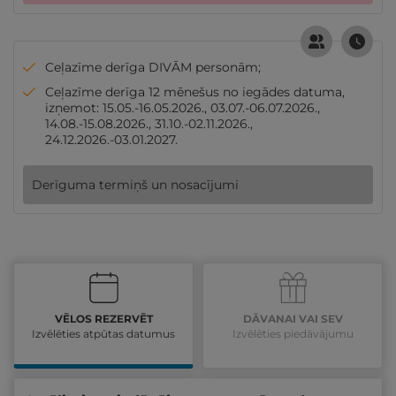
Ceļazīme derīga DIVĀM personām;
Ceļazīme derīga 12 mēnešus no iegādes datuma,
izņemot: 15.05.-16.05.2026., 03.07.-06.07.2026.,
14.08.-15.08.2026., 31.10.-02.11.2026.,
24.12.2026.-03.01.2027.
Derīguma termiņš un nosacījumi
VĒLOS REZERVĒT
DĀVANAI VAI SEV
Izvēlēties atpūtas datumus
Izvēlēties piedāvājumu