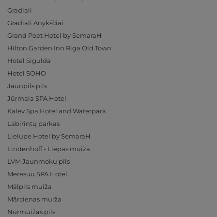
Gradiali
Gradiali Anykščiai
Grand Poet Hotel by SemaraH
Hilton Garden Inn Riga Old Town
Hotel Sigulda
Hotel SOHO
Jaunpils pils
Jūrmala SPA Hotel
Kalev Spa Hotel and Waterpark
Labirintų parkas
Lielupe Hotel by SemaraH
Lindenhoff - Liepas muiža
LVM Jaunmoku pils
Meresuu SPA Hotel
Mālpils muiža
Mārcienas muiža
Nurmuižas pils