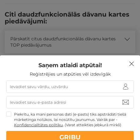
Citi daudzfunkcionālās dāvanu kartes
piedāvājumi:
Pārskatīt citus daudzfunkcionālās dāvanu kartes
TOP piedāvājumus
Līdzīgi atpūtas piedāvājumi
Saņem atlaidi atpūtai!
Reģistrējies un atpūties vēl izdevīgāk
REZERVĀCIJA
internetā
Piekrītu, ka mani personas dati (e-pasts) tiks apstrādāti tiešā
Atpūtas piedāvājums
Apraksts
Kontakti
Noteikumi
Atsa
mārketinga nolūkos, lai nosūtītu jaunumus. Vairāk par -
Konfidencialitātes politiku
.
(Varat atteikties jebkurā mirklī)
GRIBU