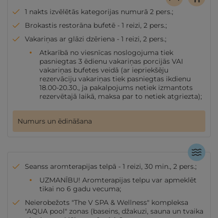
1 nakts izvēlētās kategorijas numurā 2 pers.;
Brokastis restorāna bufetē - 1 reizi, 2 pers.;
Vakariņas ar glāzi dzēriena - 1 reizi, 2 pers.;
Atkarībā no viesnīcas noslogojuma tiek
pasniegtas 3 ēdienu vakariņas porcijās VAI
vakariņas bufetes veidā (ar iepriekšēju
rezervāciju vakariņas tiek pasniegtas ikdienu
18.00-20.30., ja pakalpojums netiek izmantots
rezervētajā laikā, maksa par to netiek atgriezta);
Numurs un ēdināšana
Seanss aromterapijas telpā - 1 reizi, 30 min., 2 pers.;
UZMANĪBU! Aromterapijas telpu var apmeklēt
tikai no 6 gadu vecuma;
Neierobežots "The V SPA & Wellness" kompleksa
"AQUA pool" zonas (baseins, džakuzi, sauna un tvaika