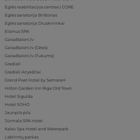
Eglės reabilitacijos centras | CORE
Eglės sanatorija Birštonas
Eglės sanatorija Druskininkai
Elamus SPA
GaisaBaloni.lv
GaisaBaloni.lv (Cēsis)
GaisaBaloni.lv (Tukums)
Gradiali
Gradiali Anykščiai
Grand Poet Hotel by SemaraH
Hilton Garden Inn Riga Old Town
Hotel Sigulda
Hotel SOHO
Jaunpils pils
Jūrmala SPA Hotel
Kalev Spa Hotel and Waterpark
Labirintų parkas