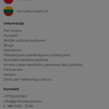
NoriuNoriuNoriu.lt
Informācija
Par mums
Kontakti
Biežāk uzdotie jautājumi
Blogs
Noteikumi
Pakalpojumu piedāvājumu izvietojums
Konfidencialitātes politika
Amata vietas kandidātu personas datu politika
Partneriem
Karjera
Ziņot par nelikumīgu saturu
Kontakti
+37126001060
info@gribuatpusties.lv
I - VII
10:00 - 21:00