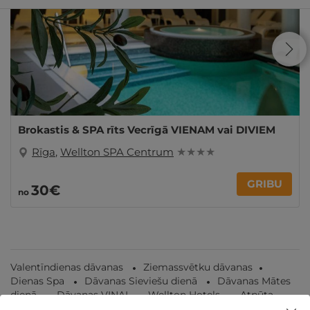
Brokastis & SPA rīts Vecrīgā VIENAM vai DIVIEM
Rīga
,
Wellton SPA Centrum
★ ★ ★ ★
GRIBU
30€
no
Valentīndienas dāvanas
Ziemassvētku dāvanas
Dienas Spa
Dāvanas Sieviešu dienā
Dāvanas Mātes
dienā
Dāvanas VIŅAI
Wellton Hotels
Atpūta
diviem
Atpūta Latvijā