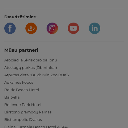
Draudzēsimies:
Mūsu partneri
Asociacija Skrisk oro balionu
Atostogų parkas (Žibininkai)
Atpūtas vieta "Buki" MiniZoo BUKS
Auksinės kopos
Baltic Beach Hotel
Baltvilla
Bellevue Park Hotel
Birštono pramogų kalnas
Bistrampolio Dvaras
Daina Jurmala Beach Hotel & SPA