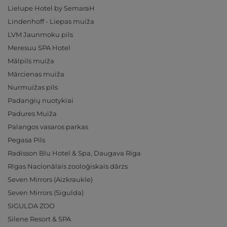
Lielupe Hotel by SemaraH
Lindenhoff - Liepas muiža
LVM Jaunmoku pils
Meresuu SPA Hotel
Mālpils muiža
Mārcienas muiža
Nurmuižas pils
Padangių nuotykiai
Padures Muiža
Palangos vasaros parkas
Pegasa Pils
Radisson Blu Hotel & Spa, Daugava Riga
Rīgas Nacionālais zooloģiskais dārzs
Seven Mirrors (Aizkraukle)
Seven Mirrors (Sigulda)
SIGULDA ZOO
Silene Resort & SPA