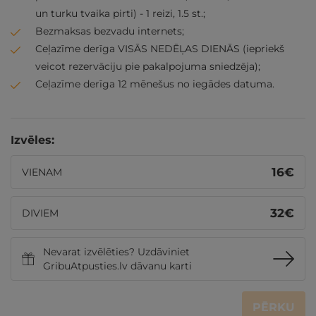
un turku tvaika pirti) - 1 reizi, 1.5 st.;
Bezmaksas bezvadu internets;
Ceļazīme derīga VISĀS NEDĒĻAS DIENĀS (iepriekš
veicot rezervāciju pie pakalpojuma sniedzēja);
Ceļazīme derīga 12 mēnešus no iegādes datuma.
Izvēles:
16
€
VIENAM
32
€
DIVIEM
Nevarat izvēlēties? Uzdāviniet
GribuAtpusties.lv dāvanu karti
PĒRKU