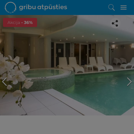
Akcija
- 36%
Iepatikās šis piedāvājums?
Līdz brīnišķīgai atpūtai atlikuši tikai daži soļi
PĒRKU