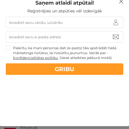
Saņem atlaidi atpūtai!
Reģistrējies un atpūties vēl izdevīgāk
Nekādas
apkalpošanas un administrācijas
maksas
14 dienu
naudas atmaksas garantija
Piekrītu, ka mani personas dati (e-pasts) tiks apstrādāti tiešā
mārketinga nolūkos, lai nosūtītu jaunumus. Vairāk par -
Konfidencialitātes politiku
.
(Varat atteikties jebkurā mirklī)
Kvalitatīva klientu
apkalpošana
GRIBU
GribuAtpusties.lv
izmēģināts
un
pārbaudīts
Ne tikai Latvijā
GribuAtpusties.lv
Emoti.pl