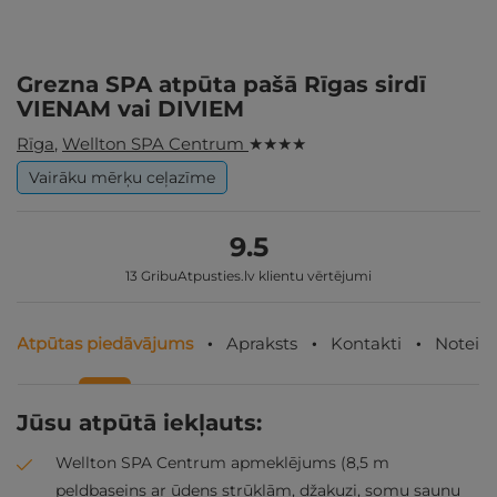
Grezna SPA atpūta pašā Rīgas sirdī
VIENAM vai DIVIEM
Rīga
,
Wellton SPA Centrum
★ ★ ★ ★
Vairāku mērķu ceļazīme
9.5
13 GribuAtpusties.lv klientu vērtējumi
Atpūtas piedāvājums
Apraksts
Kontakti
Noteik
Jūsu atpūtā iekļauts:
Wellton SPA Centrum apmeklējums (8,5 m
peldbaseins ar ūdens strūklām, džakuzi, somu saunu