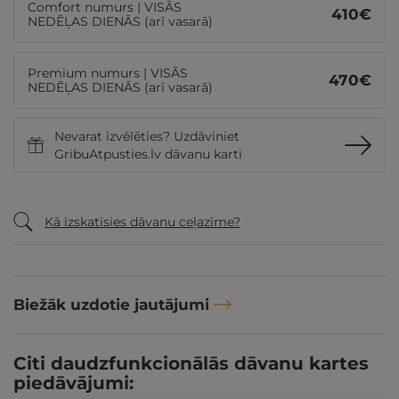
Comfort numurs | VISĀS
410
€
NEDĒĻAS DIENĀS (arī vasarā)
Premium numurs | VISĀS
470
€
NEDĒĻAS DIENĀS (arī vasarā)
Nevarat izvēlēties? Uzdāviniet
GribuAtpusties.lv dāvanu karti
Kā izskatīsies dāvanu ceļazīme?
Biežāk uzdotie jautājumi
Citi daudzfunkcionālās dāvanu kartes
piedāvājumi: