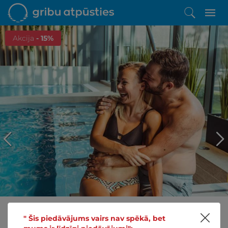
Akcija
- 15%
" Šis piedāvājums vairs nav spēkā, bet