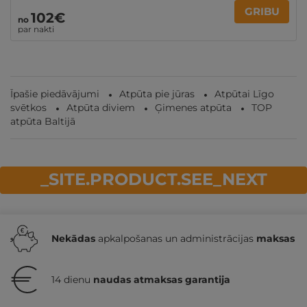
GRIBU
102€
no
par nakti
Īpašie piedāvājumi
Atpūta pie jūras
Atpūtai Līgo
svētkos
Atpūta diviem
Ģimenes atpūta
TOP
atpūta Baltijā
_SITE.PRODUCT.SEE_NEXT
Nekādas
apkalpošanas un administrācijas
maksas
14 dienu
naudas atmaksas garantija