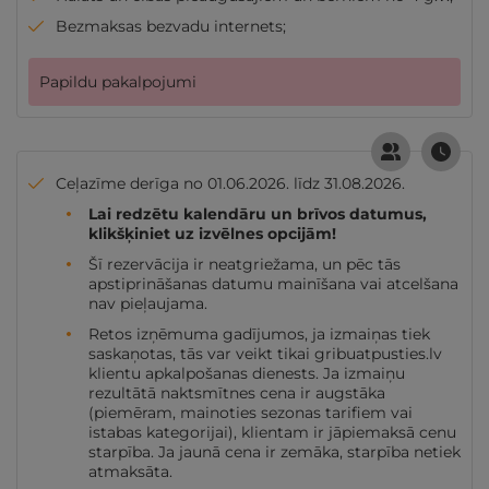
Bezmaksas bezvadu internets;
Papildu pakalpojumi
Ceļazīme derīga no 01.06.2026. līdz 31.08.2026.
Lai redzētu kalendāru un brīvos datumus,
klikšķiniet uz izvēlnes opcijām!
Šī rezervācija ir neatgriežama, un pēc tās
apstiprināšanas datumu mainīšana vai atcelšana
nav pieļaujama.
Retos izņēmuma gadījumos, ja izmaiņas tiek
saskaņotas, tās var veikt tikai gribuatpusties.lv
klientu apkalpošanas dienests. Ja izmaiņu
rezultātā naktsmītnes cena ir augstāka
(piemēram, mainoties sezonas tarifiem vai
istabas kategorijai), klientam ir jāpiemaksā cenu
starpība. Ja jaunā cena ir zemāka, starpība netiek
atmaksāta.