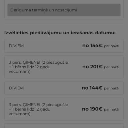
Derīguma termiņš un nosacījumi
Izvēlieties piedāvājumu un ierašanās datumu:
no
154
€
DIVIEM
par nakti
3 pers. ĢIMENEI (2 pieaugušie
no
201
€
+ 1 bērns līdz 12 gadu
par nakti
vecumam)
no
144
€
DIVIEM
par nakti
3 pers. ĢIMENEI (2 pieaugušie
no
190
€
+ 1 bērns līdz 12 gadu
par nakti
vecumam)