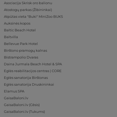
Asociacija Skrisk oro balionu
Atostogų parkas (Žibininkai)
Atpūtas vieta "Buki" MiniZoo BUKS
Auksinės kopos
Baltic Beach Hotel
Baltvilla
Bellevue Park Hotel
Birštono pramogų kalnas
Bistrampolio Dvaras
Daina Jurmala Beach Hotel & SPA
Eglės reabilitacijos centras | CORE
Eglės sanatorija Birštonas
Eglės sanatorija Druskininkai
Elamus SPA
GaisaBaloni.lv
GaisaBaloni.lv (Cēsis)
GaisaBaloni.lv (Tukums)