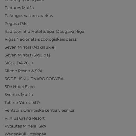
Padures Muiža
Palangos vasaros parkas
Pegasa Pils
Radisson Blu Hotel & Spa, Daugava Riga
Rīgas Nacionālais zooloģiskais dārzs
Seven Mirrors (Aizkraukle)
Seven Mirrors (Sigulda)
SIGULDA ZOO
Silene Resort & SPA
SODELIŠKIŲ DVARO SODYBA
SPA Hotel Ezeri
Sventes Muiža
Tallinn Viimsi SPA
Ventspils Olimpiskā centra viesnīca
Vilnius Grand Resort
Vytautas Mineral SPA
Wagenküll Lossispaa