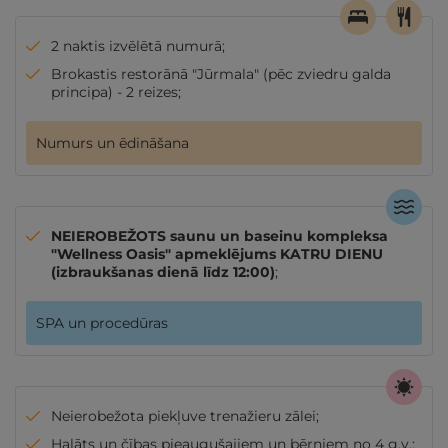
2 naktis izvēlētā numurā;
Brokastis restorānā "Jūrmala" (pēc zviedru galda
principa) - 2 reizes;
Numurs un ēdināšana
NEIEROBEŽOTS saunu un baseinu kompleksa
"Wellness Oasis" apmeklējums KATRU DIENU
(izbraukšanas dienā līdz 12:00)
;
SPA un procedūras
Neierobežota piekļuve trenažieru zālei;
Halāts un čības pieaugušajiem un bērniem no 4 g.v.;