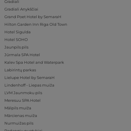
Gradiali
Gradiali Anykščiai
Grand Poet Hotel by SemaraH
Hilton Garden Inn Riga Old Town
Hotel Sigulda
Hotel SOHO
Jaunpils pils
Jūrmala SPA Hotel
Kalev Spa Hotel and Waterpark
Labirintų parkas
Lielupe Hotel by SemaraH
Lindenhoff - Liepas muiža
LVM Jaunmoku pils
Meresuu SPA Hotel
Mālpils muiža
Mārcienas muiža
Nurmuižas pils
Padangių nuotykiai