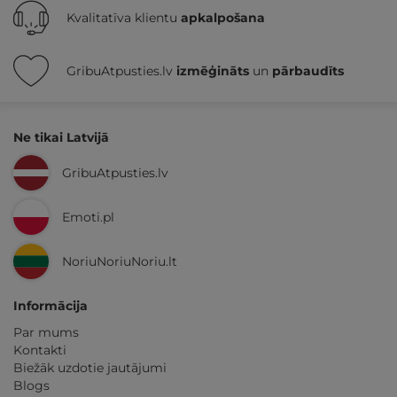
Kvalitatīva klientu
apkalpošana
GribuAtpusties.lv
izmēģināts
un
pārbaudīts
Ne tikai Latvijā
GribuAtpusties.lv
Emoti.pl
NoriuNoriuNoriu.lt
Informācija
Par mums
Kontakti
Biežāk uzdotie jautājumi
Blogs