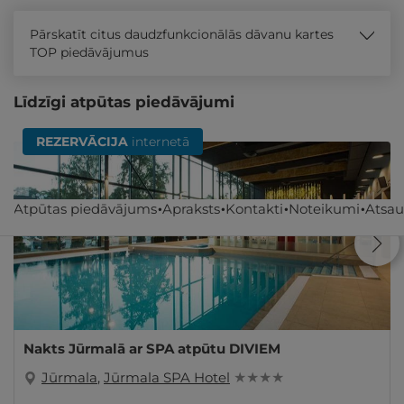
Pārskatīt citus daudzfunkcionālās dāvanu kartes
TOP piedāvājumus
Līdzīgi atpūtas piedāvājumi
REZERVĀCIJA
internetā
Atpūtas piedāvājums
Apraksts
Kontakti
Noteikumi
Atsa
Nakts Jūrmalā ar SPA atpūtu DIVIEM
Jūrmala
,
Jūrmala SPA Hotel
★ ★ ★ ★