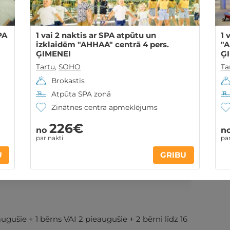
PA
1 vai 2 naktis ar SPA atpūtu un
1 
izklaidēm "AHHAA" centrā 4 pers.
"A
ĢIMENEI
Ģ
Tartu
,
SOHO
Ta
Brokastis
Atpūta SPA zonā
Zinātnes centra apmeklējums
Ir spēkā līdz 30.12.2026
226€
no
n
par nakti
par
ontakti
Noteikumi
U
GRIBU
šie + 1 bērns VAI 2 pieaugušie + 2 bērni līdz 16