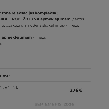
w zone relaksācijas kompleksā
.;
Z LAIKA IEROBEŽOJUMA apmeklējumam
(centrs
, džakuzi un 4 ūdens slidkalniņus) - 1 reizi;
AA" apmeklējumam
- 1 reizi;
;
tumu:
ENĀS | līdz
276
€
.
SEPTEMBRIS
2026