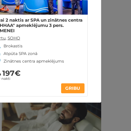
vai 2 naktis ar SPA un zinātnes centra
HHAA" apmeklējumu 3 pers.
IMENEI
rtu
,
SOHO
Brokastis
Atpūta SPA zonā
Zinātnes centra apmeklējums
Ir spēkā līdz 30.12.2026
197€
o
 nakti
Līdzīgi atpūtas piedāvājumi:
GRIBU
REZERVĀCIJA
internetā