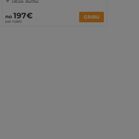
Tartu
,
SOHO
197€
no
GRIBU
par nakti