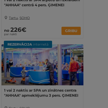
"AHHAA" centrā 4 pers. ĢIMENEI
Tartu
,
SOHO
226€
no
GRIBU
par nakti
REZERVĀCIJA
internetā
1 vai 2 naktis ar SPA un zinātnes centra
"AHHAA" apmeklējumu 3 pers. ĢIMENEI