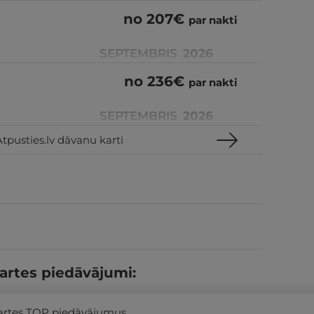
no
207
€
par nakti
SEPTEMBRIS
2026
no
236
€
par nakti
SEPTEMBRIS
2026
tpusties.lv dāvanu karti
artes piedāvājumi:
kartes TOP piedāvājumus