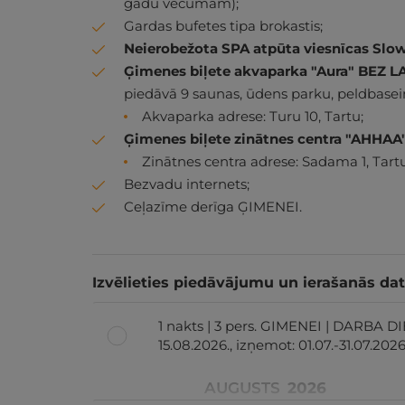
gadu vecumam);
Gardas bufetes tipa brokastis;
Neierobežota SPA atpūta viesnīcas Slo
Ģimenes biļete akvaparka "Aura" BE
piedāvā 9 saunas, ūdens parku, peldbaseinu
Akvaparka adrese: Turu 10, Tartu;
Ģimenes biļete zinātnes centra "AHH
Zinātnes centra adrese: Sadama 1, Tartu
Bezvadu internets;
Ceļazīme derīga ĢIMENEI.
Izvēlieties piedāvājumu un ierašanās da
1 nakts | 3 pers. GIMENEI | DARBA DI
15.08.2026., izņemot: 01.07.-31.07.2026
AUGUSTS
2026