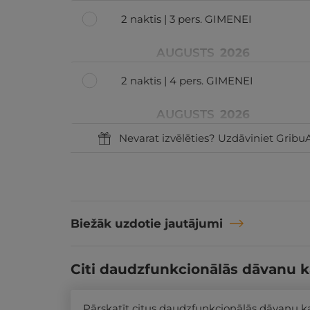
2 naktis | 3 pers. GIMENEI
AUGUSTS
2026
2 naktis | 4 pers. GIMENEI
AUGUSTS
2026
Nevarat izvēlēties? Uzdāviniet GribuA
Biežāk uzdotie jautājumi
Citi daudzfunkcionālās dāvanu k
Pārskatīt citus daudzfunkcionālās dāvanu 