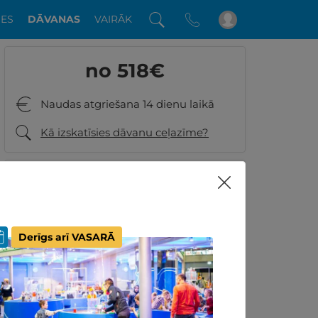
DES
DĀVANAS
VAIRĀK
no 518
€
Naudas atgriešana 14 dienu laikā
Kā izskatīsies dāvanu ceļazīme?
8.4
79 GribuAtpusties.lv
klientu vērtējumi
Derīgs arī VASARĀ
Vai ir kādi jautājumi? Piezvaniet:
+371 26001060