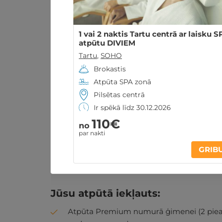
1 vai 2 naktis Tartu centrā ar laisku S
atpūtu DIVIEM
Tartu
,
SOHO
Brokastis
Atpūta SPA zonā
Pilsētas centrā
Ir spēkā līdz 30.12.2026
110€
no
par nakti
Atpūtas piedāvājums
Apraksts
K
GRIB
Jūsu atpūtā iekļauts:
Atpūta Premium numurā ģimenei (2 pieaugu