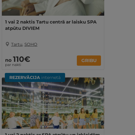
1 vai 2 naktis Tartu centrā ar laisku SPA
atpūtu DIVIEM
Tartu
,
SOHO
110€
no
GRIBU
par nakti
REZERVĀCIJA
internetā
1 vai 2 naktis ar SPA atpūtu un izklaidēm