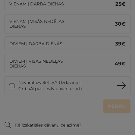
25
€
VIENAM | DARBA DIENĀS
VIENAM | VISĀS NEDĒĻAS
30
€
DIENĀS
39
€
DIVIEM | DARBA DIENĀS
DIVIEM | VISĀS NEDĒĻAS
49
€
DIENĀS
Nevarat izvēlēties? Uzdāviniet
GribuAtpusties.lv dāvanu karti
PĒRKU
Kā izskatīsies dāvanu ceļazīme?