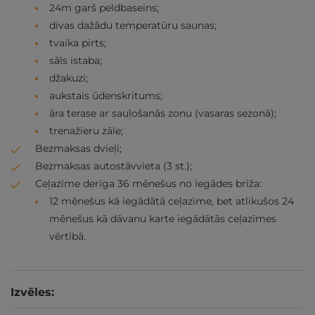
24m garš peldbaseins;
divas dažādu temperatūru saunas;
tvaika pirts;
sāls istaba;
džakuzi;
aukstais ūdenskritums;
āra terase ar sauļošanās zonu (vasaras sezonā);
trenažieru zāle;
Bezmaksas dvieļi;
Bezmaksas autostāvvieta (3 st.);
Ceļazīme derīga 36 mēnešus no iegādes brīža:
12 mēnešus kā iegādātā ceļazīme, bet atlikušos 24
mēnešus kā dāvanu karte iegādātās ceļazīmes
vērtībā.
Izvēles: