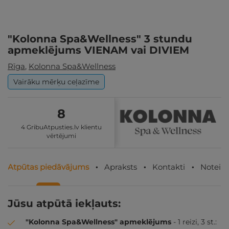
"Kolonna Spa&Wellness" 3 stundu
apmeklējums VIENAM vai DIVIEM
Rīga
,
Kolonna Spa&Wellness
Vairāku mērķu ceļazīme
8
4 GribuAtpusties.lv klientu
vērtējumi
Atpūtas piedāvājums
Apraksts
Kontakti
Noteik
Jūsu atpūtā iekļauts:
"Kolonna Spa&Wellness" apmeklējums
- 1 reizi, 3 st.: