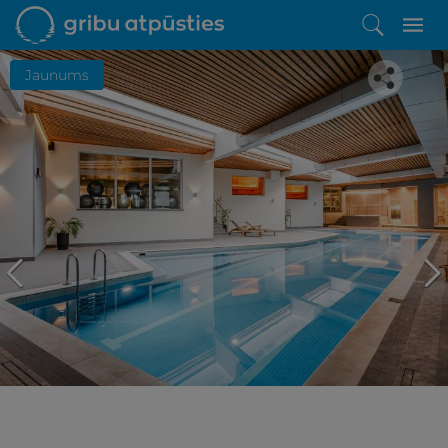
Jaunums
Iepatikās šis piedāvājums?
Līdz brīnišķīgai atpūtai atlikuši tikai daži soļi
PĒRKU