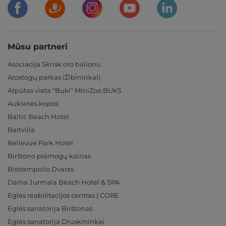
Mūsu partneri
Asociacija Skrisk oro balionu
Atostogų parkas (Žibininkai)
Atpūtas vieta "Buki" MiniZoo BUKS
Auksinės kopos
Baltic Beach Hotel
Baltvilla
Bellevue Park Hotel
Birštono pramogų kalnas
Bistrampolio Dvaras
Daina Jurmala Beach Hotel & SPA
Eglės reabilitacijos centras | CORE
Eglės sanatorija Birštonas
Eglės sanatorija Druskininkai