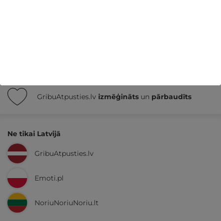
Nekādas
apkalpošanas un administrācijas
maksas
14 dienu
naudas atmaksas garantija
Kvalitatīva klientu
apkalpošana
GribuAtpusties.lv
izmēģināts
un
pārbaudīts
Ne tikai Latvijā
GribuAtpusties.lv
Emoti.pl
NoriuNoriuNoriu.lt