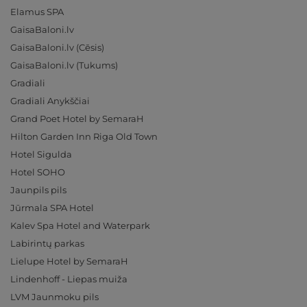
Elamus SPA
GaisaBaloni.lv
GaisaBaloni.lv (Cēsis)
GaisaBaloni.lv (Tukums)
Gradiali
Gradiali Anykščiai
Grand Poet Hotel by SemaraH
Hilton Garden Inn Riga Old Town
Hotel Sigulda
Hotel SOHO
Jaunpils pils
Jūrmala SPA Hotel
Kalev Spa Hotel and Waterpark
Labirintų parkas
Lielupe Hotel by SemaraH
Lindenhoff - Liepas muiža
LVM Jaunmoku pils