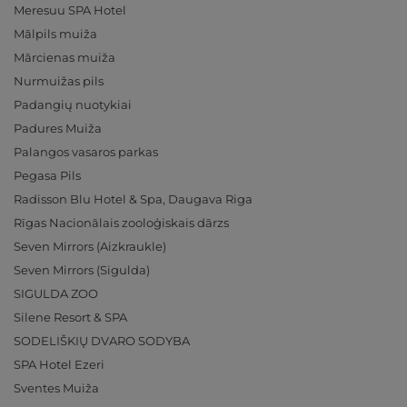
Meresuu SPA Hotel
Mālpils muiža
Mārcienas muiža
Nurmuižas pils
Padangių nuotykiai
Padures Muiža
Palangos vasaros parkas
Pegasa Pils
Radisson Blu Hotel & Spa, Daugava Riga
Rīgas Nacionālais zooloģiskais dārzs
Seven Mirrors (Aizkraukle)
Seven Mirrors (Sigulda)
SIGULDA ZOO
Silene Resort & SPA
SODELIŠKIŲ DVARO SODYBA
SPA Hotel Ezeri
Sventes Muiža