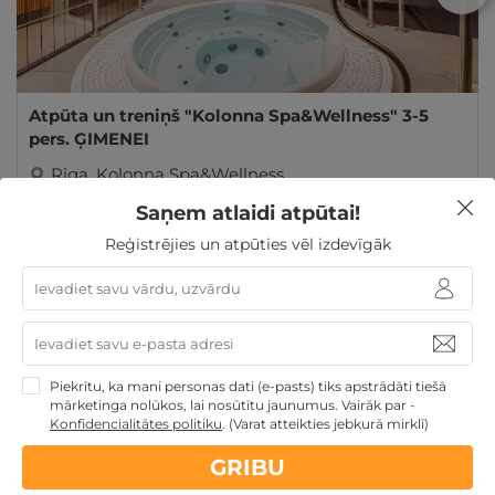
Atpūta un treniņš "Kolonna Spa&Wellness" 3-5
pers. ĢIMENEI
Rīga
,
Kolonna Spa&Wellness
Saņem atlaidi atpūtai!
GRIBU
59€
no
Reģistrējies un atpūties vēl izdevīgāk
Valentīndienas dāvanas
Ziemassvētku dāvanas
Dāvanas TĒVA DIENĀ
Dienas Spa
Dāvanas Sieviešu
dienā
Dāvanu idejas
Dāvanas ar SPA
Dāvanas
Piekrītu, ka mani personas dati (e-pasts) tiks apstrādāti tiešā
Mātes dienā
Dāvanas VIŅAI
Dāvanas VIŅAM
mārketinga nolūkos, lai nosūtītu jaunumus. Vairāk par -
Konfidencialitātes politiku
.
(Varat atteikties jebkurā mirklī)
GRIBU