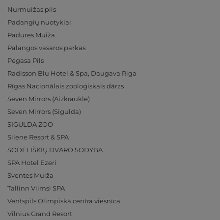
Nurmuižas pils
Padangių nuotykiai
Padures Muiža
Palangos vasaros parkas
Pegasa Pils
Radisson Blu Hotel & Spa, Daugava Riga
Rīgas Nacionālais zooloģiskais dārzs
Seven Mirrors (Aizkraukle)
Seven Mirrors (Sigulda)
SIGULDA ZOO
Silene Resort & SPA
SODELIŠKIŲ DVARO SODYBA
SPA Hotel Ezeri
Sventes Muiža
Tallinn Viimsi SPA
Ventspils Olimpiskā centra viesnīca
Vilnius Grand Resort