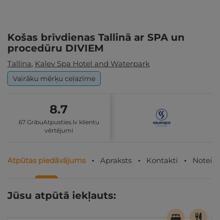
Košas brīvdienas Tallinā ar SPA un
procedūru DIVIEM
Tallina
,
Kalev Spa Hotel and Waterpark
Vairāku mērķu ceļazīme
8.7
67 GribuAtpusties.lv klientu
vērtējumi
Atpūtas piedāvājums
Apraksts
Kontakti
Noteik
Jūsu atpūtā iekļauts: