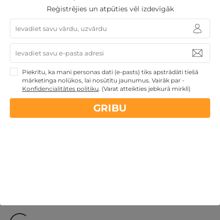
Tallinā
Reģistrējies un atpūties vēl izdevīgāk
Tallina
,
Kalev Spa Hotel and Waterpark
136€
194€
no
GRIBU
par nakti
Piekrītu, ka mani personas dati (e-pasts) tiks apstrādāti tiešā
mārketinga nolūkos, lai nosūtītu jaunumus. Vairāk par -
Konfidencialitātes politiku
.
(Varat atteikties jebkurā mirklī)
Atpūtai Valentīndienā
Valentīndienas dāvanas
Ziemassvētku dāvanas
Atpūta maija brīvdienās
GRIBU
Derīgs arī VASARĀ
Dāvanu idejas
Atpūta ar
akvaparku
Veselības atpūta - sanatorijas, SPA viesnīcas
Dāvanas ar nakšņošanu
TOP pirktākās dāvanas
Atpūta diviem
Dāvanas līdz 100€
Nekādas
apkalpošanas un administrācijas
maksas