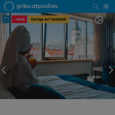
- 44%
Derīgs Arī VASARĀ
Iepatikās šis piedāvājums?
Līdz brīnišķīgai atpūtai atlikuši tikai daži soļi
PĒRKU