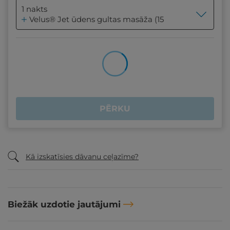
1 nakts
Velus® Jet ūdens gultas masāža (15 min.) - 1 reizi, 2 p
PĒRKU
Kā izskatīsies dāvanu ceļazīme?
Biežāk uzdotie jautājumi