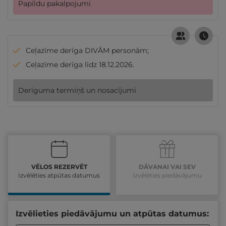
Papildu pakalpojumi
Ceļazīme derīga DIVĀM personām;
Ceļazīme derīga līdz 18.12.2026.
Derīguma termiņš un nosacījumi
VĒLOS REZERVĒT
DĀVANAI VAI SEV
Izvēlēties atpūtas datumus
Izvēlēties piedāvājumu
Izvēlieties piedāvājumu un atpūtas datumus: