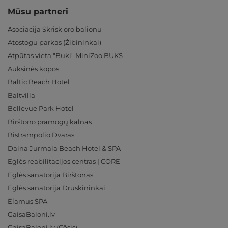
Mūsu partneri
Asociacija Skrisk oro balionu
Atostogų parkas (Žibininkai)
Atpūtas vieta "Buki" MiniZoo BUKS
Auksinės kopos
Baltic Beach Hotel
Baltvilla
Bellevue Park Hotel
Birštono pramogų kalnas
Bistrampolio Dvaras
Daina Jurmala Beach Hotel & SPA
Eglės reabilitacijos centras | CORE
Eglės sanatorija Birštonas
Eglės sanatorija Druskininkai
Elamus SPA
GaisaBaloni.lv
GaisaBaloni.lv (Cēsis)