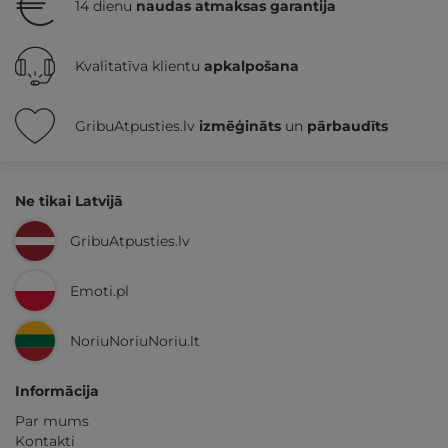
14 dienu
naudas atmaksas garantija
Kvalitatīva klientu
apkalpošana
GribuAtpusties.lv
izmēģināts
un
pārbaudīts
Ne tikai Latvijā
GribuAtpusties.lv
Emoti.pl
NoriuNoriuNoriu.lt
Informācija
Par mums
Kontakti