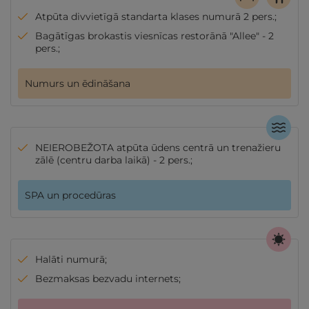
Atpūta divvietīgā standarta klases numurā 2 pers.;
Bagātīgas brokastis viesnīcas restorānā "Allee" - 2
pers.;
Numurs un ēdināšana
NEIEROBEŽOTA atpūta ūdens centrā un trenažieru
zālē (centru darba laikā) - 2 pers.;
SPA un procedūras
Halāti numurā;
Bezmaksas bezvadu internets;