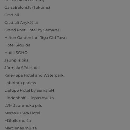
GaisaBaloni.lv (Tukums)
Gradiali
Gradiali Anykščiai
Grand Poet Hotel by SemaraH
Hilton Garden Inn Riga Old Town
Hotel Sigulda
Hotel SOHO
Jaunpils pils
Jūrmala SPA Hotel
Kalev Spa Hotel and Waterpark
Labirintų parkas
Lielupe Hotel by SemaraH
Lindenhoff - Liepas muiža
LVM Jaunmoku pils
Meresuu SPA Hotel
Mālpils muiža
Mārcienas muiža