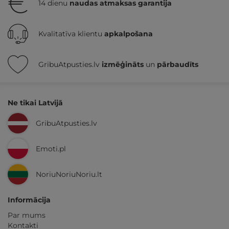
14 dienu
naudas atmaksas garantija
Kvalitatīva klientu
apkalpošana
GribuAtpusties.lv
izmēģināts
un
pārbaudīts
Ne tikai Latvijā
GribuAtpusties.lv
Emoti.pl
NoriuNoriuNoriu.lt
Informācija
Par mums
Kontakti