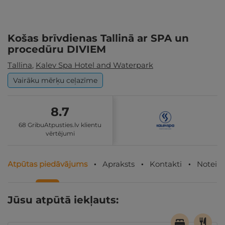
Košas brīvdienas Tallinā ar SPA un
procedūru DIVIEM
Tallina
,
Kalev Spa Hotel and Waterpark
Vairāku mērķu ceļazīme
8.7
68 GribuAtpusties.lv klientu
vērtējumi
Atpūtas piedāvājums
Apraksts
Kontakti
Noteik
Jūsu atpūtā iekļauts: