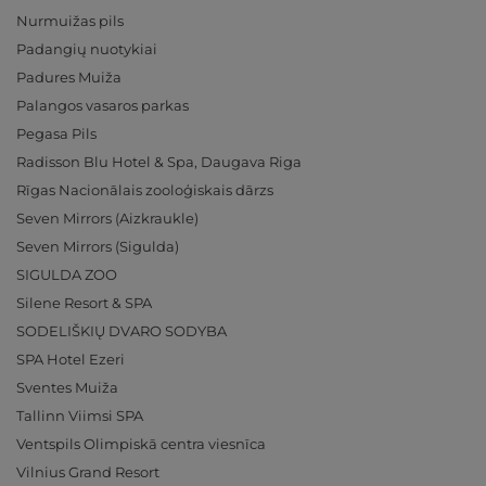
Nurmuižas pils
Padangių nuotykiai
Padures Muiža
Palangos vasaros parkas
Pegasa Pils
Radisson Blu Hotel & Spa, Daugava Riga
Rīgas Nacionālais zooloģiskais dārzs
Seven Mirrors (Aizkraukle)
Seven Mirrors (Sigulda)
SIGULDA ZOO
Silene Resort & SPA
SODELIŠKIŲ DVARO SODYBA
SPA Hotel Ezeri
Sventes Muiža
Tallinn Viimsi SPA
Ventspils Olimpiskā centra viesnīca
Vilnius Grand Resort