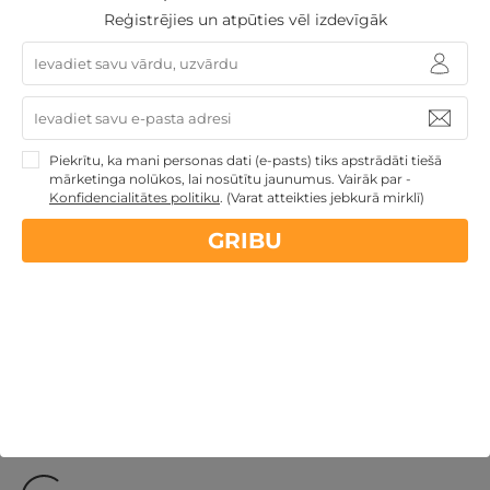
Tallinā
Reģistrējies un atpūties vēl izdevīgāk
Tallina
,
Kalev Spa Hotel and Waterpark
136€
194€
no
GRIBU
par nakti
Piekrītu, ka mani personas dati (e-pasts) tiks apstrādāti tiešā
mārketinga nolūkos, lai nosūtītu jaunumus. Vairāk par -
Konfidencialitātes politiku
.
(Varat atteikties jebkurā mirklī)
Atpūtai Valentīndienā
Valentīndienas dāvanas
Ziemassvētku dāvanas
Atpūta maija brīvdienās
GRIBU
Derīgs arī VASARĀ
Dāvanu idejas
Atpūta ar
akvaparku
Veselības atpūta - sanatorijas, SPA viesnīcas
Dāvanas ar nakšņošanu
TOP pirktākās dāvanas
Atpūta diviem
Dāvanas līdz 100€
Nekādas
apkalpošanas un administrācijas
maksas