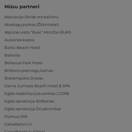
Mūsu partneri
Asociacija Skrisk oro balionu
Atostogų parkas (Žibininkai)
Atpūtas vieta "Buki" MiniZoo BUKS
Auksinės kopos
Baltic Beach Hotel
Baltvilla
Bellevue Park Hotel
Birštono pramogų kalnas
Bistrampolio Dvaras
Daina Jurmala Beach Hotel & SPA
Eglės reabilitacijos centras | CORE
Eglės sanatorija Birštonas
Eglės sanatorija Druskininkai
Elamus SPA
GaisaBaloni.lv
GaisaBaloni.lv (Cēsis)