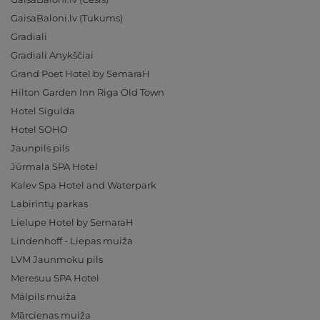
GaisaBaloni.lv (Tukums)
Gradiali
Gradiali Anykščiai
Grand Poet Hotel by SemaraH
Hilton Garden Inn Riga Old Town
Hotel Sigulda
Hotel SOHO
Jaunpils pils
Jūrmala SPA Hotel
Kalev Spa Hotel and Waterpark
Labirintų parkas
Lielupe Hotel by SemaraH
Lindenhoff - Liepas muiža
LVM Jaunmoku pils
Meresuu SPA Hotel
Mālpils muiža
Mārcienas muiža