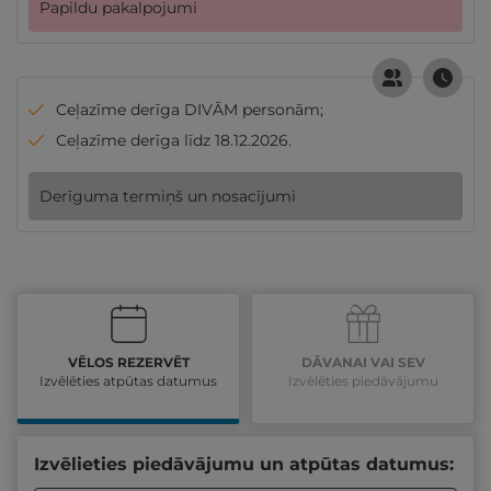
Papildu pakalpojumi
Ceļazīme derīga DIVĀM personām;
Ceļazīme derīga līdz 18.12.2026.
Derīguma termiņš un nosacījumi
VĒLOS REZERVĒT
DĀVANAI VAI SEV
Izvēlēties atpūtas datumus
Izvēlēties piedāvājumu
Izvēlieties piedāvājumu un atpūtas datumus: