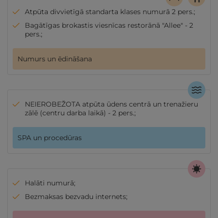
Atpūta divvietīgā standarta klases numurā 2 pers.;
Bagātīgas brokastis viesnīcas restorānā "Allee" - 2
pers.;
Numurs un ēdināšana
NEIEROBEŽOTA atpūta ūdens centrā un trenažieru
zālē (centru darba laikā) - 2 pers.;
SPA un procedūras
Halāti numurā;
Bezmaksas bezvadu internets;