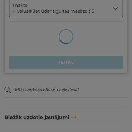
1 nakts
Velus® Jet ūdens gultas masāža (15 min.) - 1 reizi, 2 p
PĒRKU
Kā izskatīsies dāvanu ceļazīme?
Biežāk uzdotie jautājumi