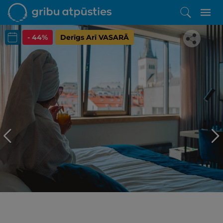
- 44%
Derīgs Arī VASARĀ
Iepatikās šis piedāvājums?
Līdz brīnišķīgai atpūtai atlikuši tikai daži soļi
PĒRKU