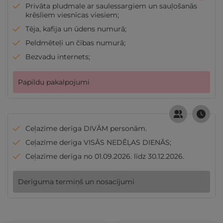
Privāta pludmale ar saulessargiem un sauļošanās
krēsliem viesnīcas viesiem;
Tēja, kafija un ūdens numurā;
Peldmēteļi un čības numurā;
Bezvadu internets;
Papildu pakalpojumi
Ceļazīme derīga DIVĀM personām.
Ceļazīme derīga VISĀS NEDĒĻAS DIENĀS;
Ceļazīme derīga no 01.09.2026. līdz 30.12.2026.
Derīguma termiņš un nosacījumi