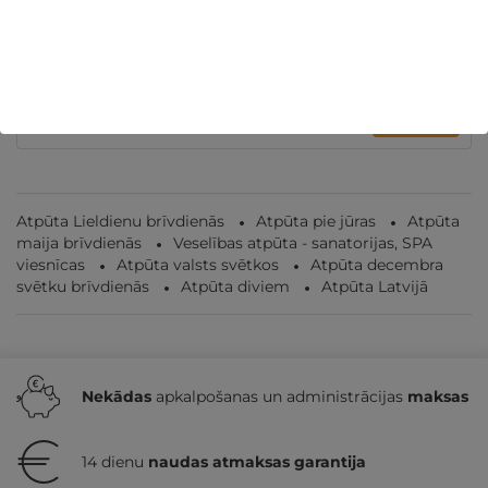
ĪPAŠAIS — 2 naktis ar SPA atpūtu jūras krastā
DIVIEM
Jūrmala
,
Baltic Beach Hotel & SPA
★ ★ ★ ★ ★
350€
no
GRIBU
Par 2 naktīm
Atpūta Lieldienu brīvdienās
Atpūta pie jūras
Atpūta
maija brīvdienās
Veselības atpūta - sanatorijas, SPA
viesnīcas
Atpūta valsts svētkos
Atpūta decembra
svētku brīvdienās
Atpūta diviem
Atpūta Latvijā
Nekādas
apkalpošanas un administrācijas
maksas
14 dienu
naudas atmaksas garantija