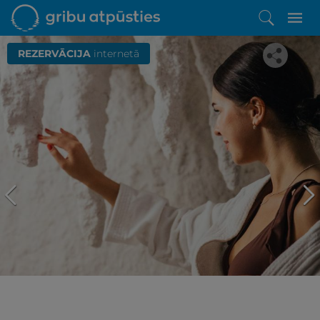
REZERVĀCIJA
internetā
Iepatikās šis piedāvājums?
Līdz brīnišķīgai atpūtai atlikuši tikai daži soļi
PĒRKU