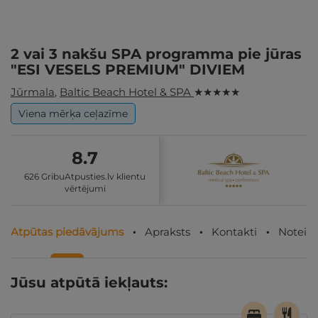
2 vai 3 nakšu SPA programma pie jūras
"ESI VESELS PREMIUM" DIVIEM
Jūrmala
,
Baltic Beach Hotel & SPA
★ ★ ★ ★ ★
Viena mērķa ceļazīme
8.7
626 GribuAtpusties.lv klientu
vērtējumi
Atpūtas piedāvājums
Apraksts
Kontakti
Noteik
Jūsu atpūtā iekļauts: