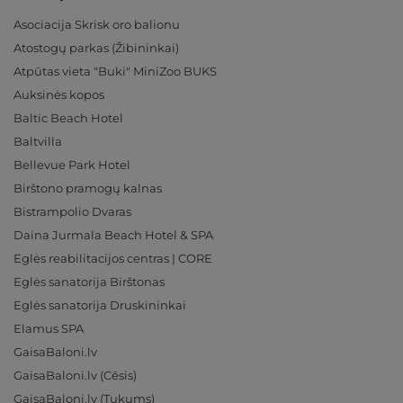
Asociacija Skrisk oro balionu
Atostogų parkas (Žibininkai)
Atpūtas vieta "Buki" MiniZoo BUKS
Auksinės kopos
Baltic Beach Hotel
Baltvilla
Bellevue Park Hotel
Birštono pramogų kalnas
Bistrampolio Dvaras
Daina Jurmala Beach Hotel & SPA
Eglės reabilitacijos centras | CORE
Eglės sanatorija Birštonas
Eglės sanatorija Druskininkai
Elamus SPA
GaisaBaloni.lv
GaisaBaloni.lv (Cēsis)
GaisaBaloni.lv (Tukums)