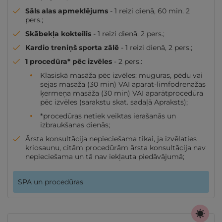
Sāls alas apmeklējums
- 1 reizi dienā, 60 min. 2
pers.;
Skābekļa kokteilis
- 1 reizi dienā, 2 pers.;
Kardio treniņš sporta zālē
- 1 reizi dienā, 2 pers.;
1 procedūra* pēc izvēles
- 2 pers.:
Klasiskā masāža pēc izvēles: muguras, pēdu vai
sejas masāža (30 min) VAI aparāt-limfodrenāžas
ķermeņa masāža (30 min) VAI aparātprocedūra
pēc izvēles (sarakstu skat. sadaļā Apraksts);
*procedūras netiek veiktas ierašanās un
izbraukšanas dienās;
Ārsta konsultācija nepieciešama tikai, ja izvēlaties
kriosaunu, citām procedūrām ārsta konsultācija nav
nepieciešama un tā nav iekļauta piedāvājumā;
SPA un procedūras