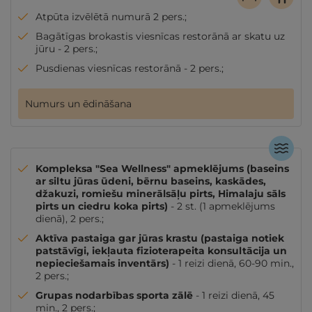
Atpūta izvēlētā numurā 2 pers.;
Bagātīgas brokastis viesnīcas restorānā ar skatu uz
jūru - 2 pers.;
Pusdienas viesnīcas restorānā - 2 pers.;
Numurs un ēdināšana
Kompleksa "Sea Wellness" apmeklējums (baseins
ar siltu jūras ūdeni, bērnu baseins, kaskādes,
džakuzi, romiešu minerālsāļu pirts, Himalaju sāls
pirts un ciedru koka pirts)
- 2 st. (1 apmeklējums
dienā), 2 pers.;
Aktīva pastaiga gar jūras krastu (pastaiga notiek
patstāvīgi, iekļauta fizioterapeita konsultācija un
nepieciešamais inventārs)
- 1 reizi dienā, 60-90 min.,
2 pers.;
Grupas nodarbības sporta zālē
- 1 reizi dienā, 45
min., 2 pers.;