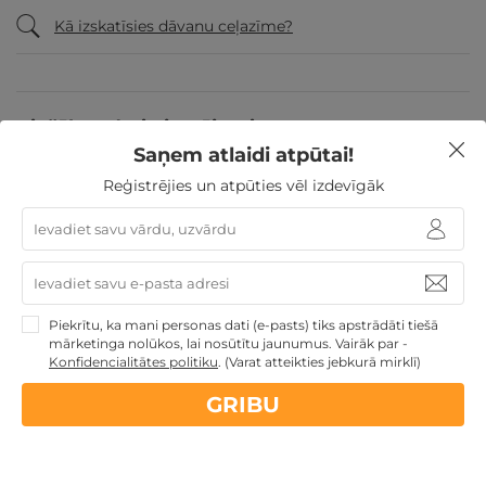
Kā izskatīsies dāvanu ceļazīme?
Biežāk uzdotie jautājumi
Saņem atlaidi atpūtai!
Reģistrējies un atpūties vēl izdevīgāk
Līdzīgi atpūtas piedāvājumi
ĪPAŠAIS!
Atpūtas piedāvājums
Apraksts
Kontakti
Noteikumi
Atsa
Piekrītu, ka mani personas dati (e-pasts) tiks apstrādāti tiešā
mārketinga nolūkos, lai nosūtītu jaunumus. Vairāk par -
Konfidencialitātes politiku
.
(Varat atteikties jebkurā mirklī)
GRIBU