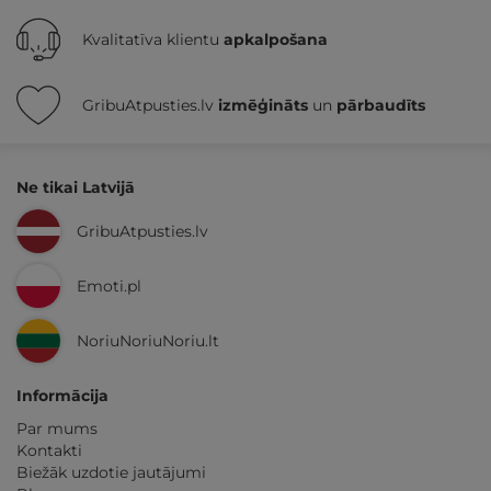
Kvalitatīva klientu
apkalpošana
GribuAtpusties.lv
izmēģināts
un
pārbaudīts
Ne tikai Latvijā
GribuAtpusties.lv
Emoti.pl
NoriuNoriuNoriu.lt
Informācija
Par mums
Kontakti
Biežāk uzdotie jautājumi