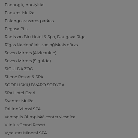
Padangių nuotykiai
Padures Muiža
Palangos vasaros parkas
Pegasa Pils
Radisson Blu Hotel & Spa, Daugava Riga
Rīgas Nacionālais zooloģiskais dārzs
Seven Mirrors (Aizkraukle)
Seven Mirrors (Sigulda)
SIGULDA ZOO
Silene Resort & SPA
SODELIŠKIŲ DVARO SODYBA
SPA Hotel Ezeri
Sventes Muiža
Tallinn Viimsi SPA
Ventspils Olimpiskā centra viesnīca
Vilnius Grand Resort
Vytautas Mineral SPA