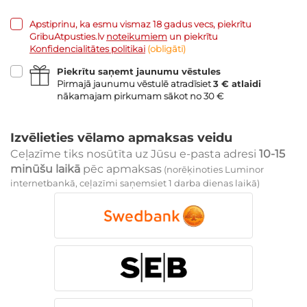
Apstiprinu, ka esmu vismaz 18 gadus vecs, piekrītu
GribuAtpusties.lv
noteikumiem
un piekrītu
Konfidencialitātes politikai
(obligāti)
Piekrītu saņemt jaunumu vēstules
Pirmajā jaunumu vēstulē atradīsiet
3 € atlaidi
nākamajam pirkumam sākot no 30 €
Izvēlieties vēlamo apmaksas veidu
Ceļazīme tiks nosūtīta uz Jūsu e-pasta adresi
10-15
minūšu laikā
pēc apmaksas
(norēķinoties Luminor
internetbankā, ceļazīmi saņemsiet 1 darba dienas laikā)