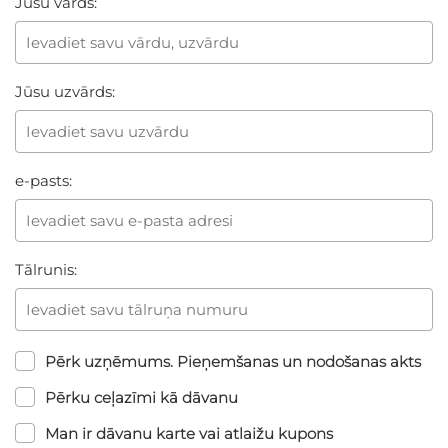
Jūsu vārds:
Jūsu uzvārds:
e-pasts:
Tālrunis:
Pērk uzņēmums. Pieņemšanas un nodošanas akts
Pērku ceļazīmi kā dāvanu
Man ir dāvanu karte vai atlaižu kupons