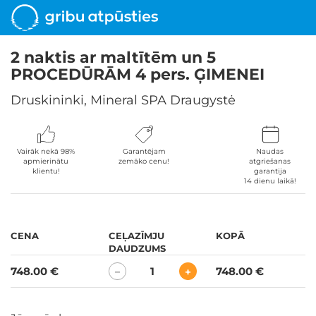
2 naktis ar maltītēm un 5
PROCEDŪRĀM 4 pers. ĢIMENEI
Druskininki, Mineral SPA Draugystė
Vairāk nekā 98%
Garantējam
Naudas
apmierinātu
zemāko cenu!
atgriešanas
klientu!
garantija
14 dienu laikā!
CENA
CEĻAZĪMJU
KOPĀ
DAUDZUMS
748.00 €
1
748.00 €
−
+