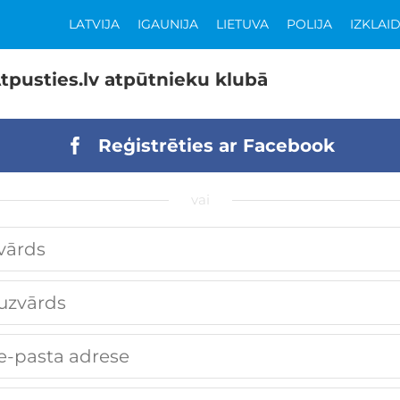
LATVIJA
IGAUNIJA
LIETUVA
POLIJA
IZKLAI
tpusties.lv atpūtnieku klubā
Reģistrēties ar Facebook
vai