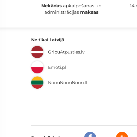
Nekādas
apkalpošanas un
14
administrācijas
maksas
Ne tikai Latvijā
GribuAtpusties.lv
Emoti.pl
NoriuNoriuNoriu.lt