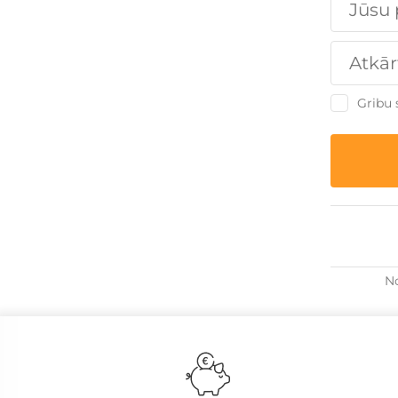
Gribu 
No