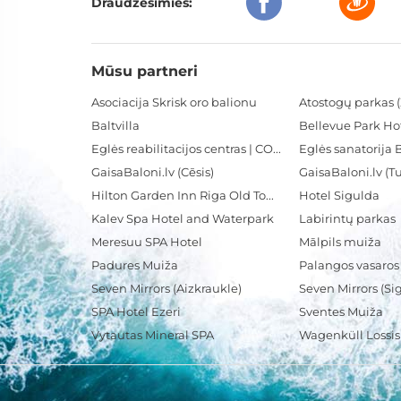
Draudzēsimies:
Mūsu partneri
Asociacija Skrisk oro balionu
Atostogų parkas (
Baltvilla
Bellevue Park Ho
Eglės reabilitacijos centras | CORE
Eglės sanatorija 
GaisaBaloni.lv (Cēsis)
GaisaBaloni.lv (
Hilton Garden Inn Riga Old Town
Hotel Sigulda
Kalev Spa Hotel and Waterpark
Labirintų parkas
Meresuu SPA Hotel
Mālpils muiža
Padures Muiža
Palangos vasaros
Seven Mirrors (Aizkraukle)
Seven Mirrors (Si
SPA Hotel Ezeri
Sventes Muiža
Vytautas Mineral SPA
Wagenküll Lossi