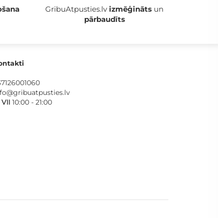
ošana
GribuAtpusties.lv
izmēģināts
un
pārbaudīts
ontakti
37126001060
nfo@gribuatpusties.lv
- VII
10:00 - 21:00