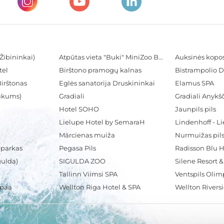
Žibininkai)
Atpūtas vieta "Buki" MiniZoo BUKS
Auksinės kopo
tel
Birštono pramogų kalnas
Bistrampolio D
Birštonas
Eglės sanatorija Druskininkai
Elamus SPA
Tukums)
Gradiali
Gradiali Anykšč
Hotel SOHO
Jaunpils pils
Lielupe Hotel by SemaraH
Lindenhoff - L
Mārcienas muiža
Nurmuižas pil
 parkas
Pegasa Pils
gulda)
SIGULDA ZOO
Silene Resort 
Tallinn Viimsi SPA
spaa
Wellton Riga Hotel & SPA
Wellton Rivers