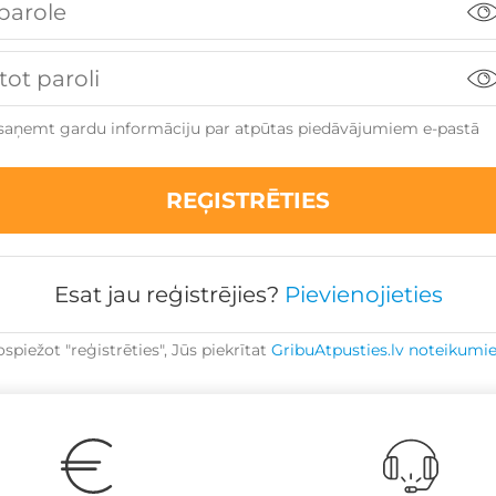
saņemt gardu informāciju par atpūtas piedāvājumiem e-pastā
Esat jau reģistrējies?
Pievienojieties
spiežot "reģistrēties", Jūs piekrītat
GribuAtpusties.lv noteikum