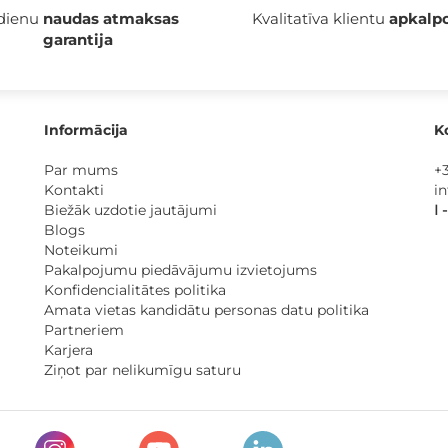
 dienu
naudas atmaksas
Kvalitatīva klientu
apkalp
garantija
Informācija
K
Par mums
+
Kontakti
i
Biežāk uzdotie jautājumi
I 
Blogs
Noteikumi
Pakalpojumu piedāvājumu izvietojums
Konfidencialitātes politika
Amata vietas kandidātu personas datu politika
Partneriem
Karjera
Ziņot par nelikumīgu saturu