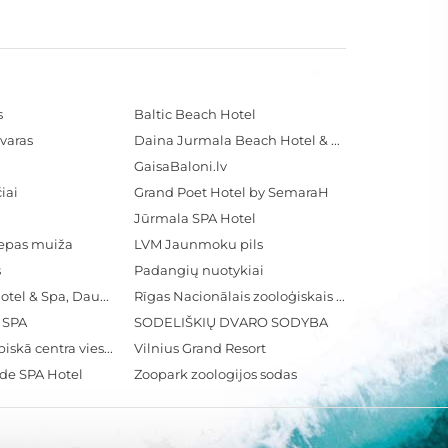
s
Baltic Beach Hotel
varas
Daina Jurmala Beach Hotel & SPA
GaisaBaloni.lv
iai
Grand Poet Hotel by SemaraH
Jūrmala SPA Hotel
iepas muiža
LVM Jaunmoku pils
s
Padangių nuotykiai
Radisson Blu Hotel & Spa, Daugava Riga
Rīgas Nacionālais zooloģiskais dārzs
& SPA
SODELIŠKIŲ DVARO SODYBA
Ventspils Olimpiskā centra viesnīca
Vilnius Grand Resort
ide SPA Hotel
Zoopark zoologijos sodas