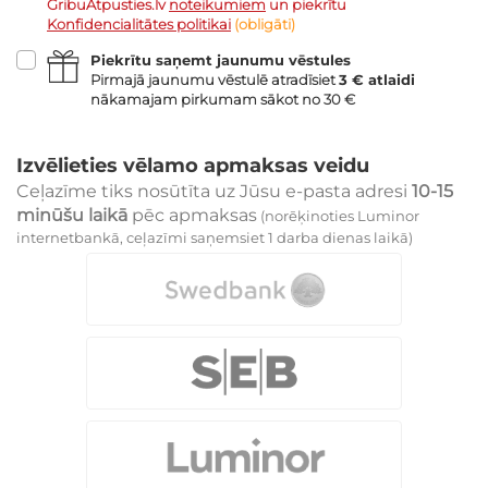
GribuAtpusties.lv
noteikumiem
un piekrītu
Konfidencialitātes politikai
(obligāti)
Piekrītu saņemt jaunumu vēstules
Pirmajā jaunumu vēstulē atradīsiet
3 € atlaidi
nākamajam pirkumam sākot no 30 €
Izvēlieties vēlamo apmaksas veidu
Ceļazīme tiks nosūtīta uz Jūsu e-pasta adresi
10-15
minūšu laikā
pēc apmaksas
(norēķinoties Luminor
internetbankā, ceļazīmi saņemsiet 1 darba dienas laikā)