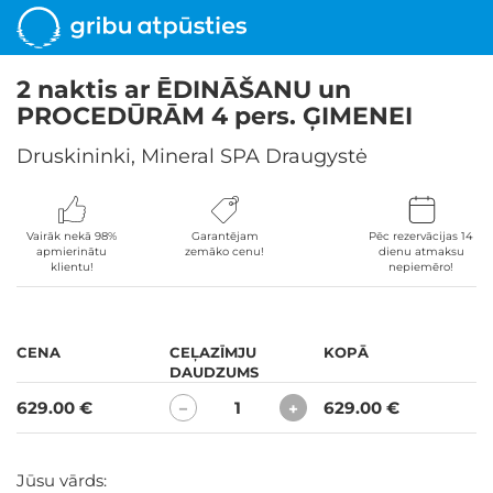
2 naktis ar ĒDINĀŠANU un
PROCEDŪRĀM 4 pers. ĢIMENEI
Druskininki, Mineral SPA Draugystė
Vairāk nekā 98%
Garantējam
Pēc rezervācijas 14
apmierinātu
zemāko cenu!
dienu atmaksu
klientu!
nepiemēro!
CENA
CEĻAZĪMJU
KOPĀ
DAUDZUMS
629.00 €
1
629.00 €
−
+
Jūsu vārds: