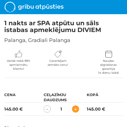
1 nakts ar SPA atpūtu un sāls
istabas apmeklējumu DIVIEM
Palanga, Gradiali Palanga
Vairāk nekā 98%
Garantējam
Naudas
apmierinātu
zemāko cenu!
atgriešanas
klientu!
garantija
14 dienu laikā!
CENA
CEĻAZĪMJU
KOPĀ
DAUDZUMS
145.00 €
1
145.00 €
−
+