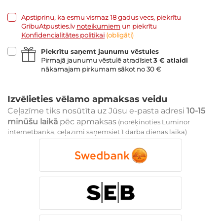
Apstiprinu, ka esmu vismaz 18 gadus vecs, piekrītu
GribuAtpusties.lv
noteikumiem
un piekrītu
Konfidencialitātes politikai
(obligāti)
Piekrītu saņemt jaunumu vēstules
Pirmajā jaunumu vēstulē atradīsiet
3 € atlaidi
nākamajam pirkumam sākot no 30 €
Izvēlieties vēlamo apmaksas veidu
Ceļazīme tiks nosūtīta uz Jūsu e-pasta adresi
10-15
minūšu laikā
pēc apmaksas
(norēķinoties Luminor
internetbankā, ceļazīmi saņemsiet 1 darba dienas laikā)