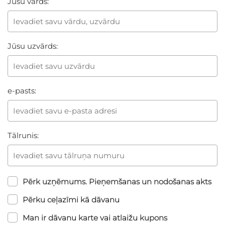
Jūsu vārds:
Jūsu uzvārds:
e-pasts:
Tālrunis:
Pērk uzņēmums. Pieņemšanas un nodošanas akts
Pērku ceļazīmi kā dāvanu
Man ir dāvanu karte vai atlaižu kupons