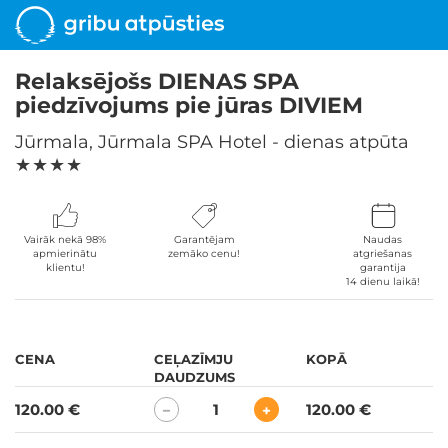
Relaksējošs DIENAS SPA
piedzīvojums pie jūras DIVIEM
Jūrmala, Jūrmala SPA Hotel - dienas atpūta
★ ★ ★ ★
Vairāk nekā 98%
Garantējam
Naudas
apmierinātu
zemāko cenu!
atgriešanas
klientu!
garantija
14 dienu laikā!
CENA
CEĻAZĪMJU
KOPĀ
DAUDZUMS
120.00 €
1
120.00 €
−
+