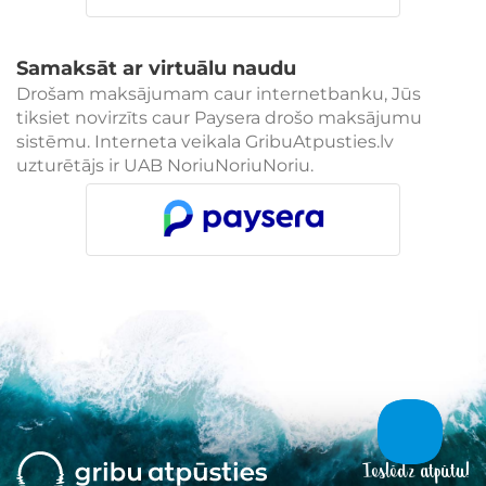
Samaksāt ar virtuālu naudu
Drošam maksājumam caur internetbanku, Jūs
tiksiet novirzīts caur Paysera drošo maksājumu
sistēmu. Interneta veikala GribuAtpusties.lv
uzturētājs ir UAB NoriuNoriuNoriu.
Ieslēdz atpūtu!