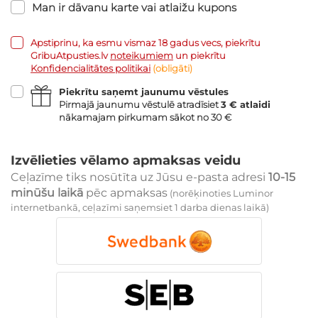
Man ir dāvanu karte vai atlaižu kupons
Apstiprinu, ka esmu vismaz 18 gadus vecs, piekrītu
GribuAtpusties.lv
noteikumiem
un piekrītu
Konfidencialitātes politikai
(obligāti)
Piekrītu saņemt jaunumu vēstules
Pirmajā jaunumu vēstulē atradīsiet
3 € atlaidi
nākamajam pirkumam sākot no 30 €
Izvēlieties vēlamo apmaksas veidu
Ceļazīme tiks nosūtīta uz Jūsu e-pasta adresi
10-15
minūšu laikā
pēc apmaksas
(norēķinoties Luminor
internetbankā, ceļazīmi saņemsiet 1 darba dienas laikā)