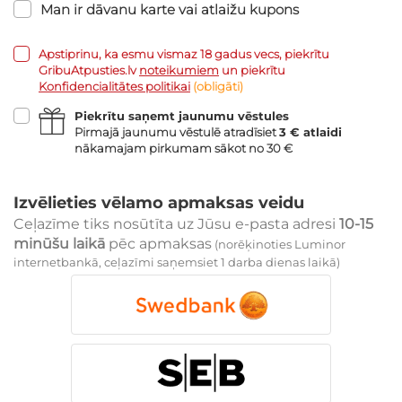
Man ir dāvanu karte vai atlaižu kupons
Apstiprinu, ka esmu vismaz 18 gadus vecs, piekrītu
GribuAtpusties.lv
noteikumiem
un piekrītu
Konfidencialitātes politikai
(obligāti)
Piekrītu saņemt jaunumu vēstules
Pirmajā jaunumu vēstulē atradīsiet
3 € atlaidi
nākamajam pirkumam sākot no 30 €
Izvēlieties vēlamo apmaksas veidu
Ceļazīme tiks nosūtīta uz Jūsu e-pasta adresi
10-15
minūšu laikā
pēc apmaksas
(norēķinoties Luminor
internetbankā, ceļazīmi saņemsiet 1 darba dienas laikā)