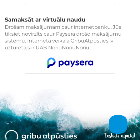
Samaksāt ar virtuālu naudu
Drošam maksājumam caur internetbanku, Jūs
tiksiet novirzīts caur Paysera drošo maksājumu
sistēmu. Interneta veikala GribuAtpusties.lv
uzturētājs ir UAB NoriuNoriuNoriu.
Ieslēdz atpūtu!