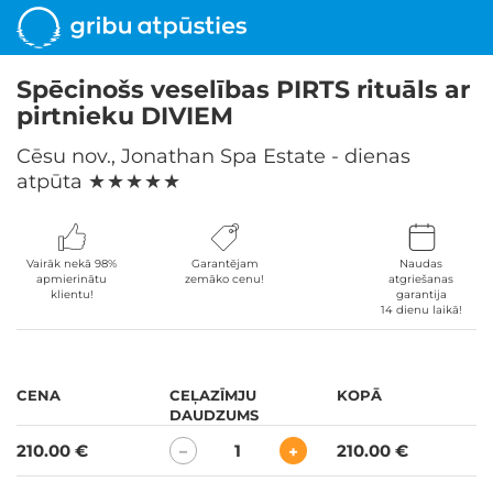
Spēcinošs veselības PIRTS rituāls ar
pirtnieku DIVIEM
Cēsu nov., Jonathan Spa Estate - dienas
atpūta
★ ★ ★ ★ ★
Vairāk nekā 98%
Garantējam
Naudas
apmierinātu
zemāko cenu!
atgriešanas
klientu!
garantija
14 dienu laikā!
CENA
CEĻAZĪMJU
KOPĀ
DAUDZUMS
210.00 €
1
210.00 €
−
+