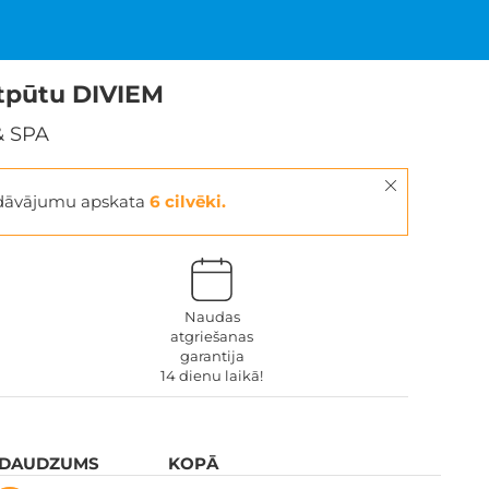
atpūtu DIVIEM
& SPA
edāvājumu apskata
6 cilvēki.
Naudas
atgriešanas
garantija
14 dienu laikā!
 DAUDZUMS
KOPĀ