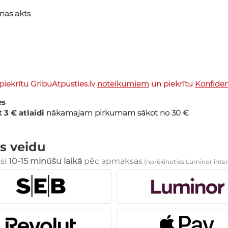
nas akts
piekrītu GribuAtpusties.lv
noteikumiem
un piekrītu
Konfidenc
es
et
3 € atlaidi
nākamajam pirkumam sākot no 30 €
s veidu
esi
10-15 minūšu laikā
pēc apmaksas
(norēķinoties Luminor inter