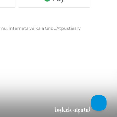
u. Interneta veikala GribuAtpusties.lv
Ieslēdz atpūtu!