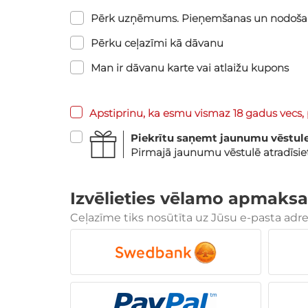
Pērk uzņēmums. Pieņemšanas un nodoša
Pērku ceļazīmi kā dāvanu
Man ir dāvanu karte vai atlaižu kupons
Apstiprinu, ka esmu vismaz 18 gadus vecs, 
Piekrītu saņemt jaunumu vēstul
Pirmajā jaunumu vēstulē atradīsi
Izvēlieties vēlamo apmaksa
Ceļazīme tiks nosūtīta uz Jūsu e-pasta adr