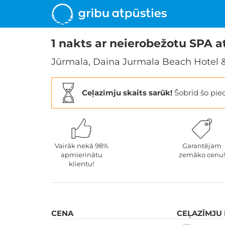
1 nakts ar neierobežotu SPA 
Jūrmala, Daina Jurmala Beach Hotel 
Ceļazīmju skaits sarūk!
Šobrīd šo pi
Vairāk nekā 98%
Garantējam
apmierinātu
zemāko cenu!
klientu!
CENA
CEĻAZĪMJU