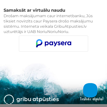
Samaksāt ar virtuālu naudu
Drošam maksājumam caur internetbanku, Jūs
tiksiet novirzīts caur Paysera drošo maksājumu
sistēmu. Interneta veikala GribuAtpusties.lv
uzturētājs ir UAB NoriuNoriuNoriu.
Ieslēdz atpūtu!