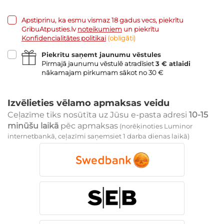
Apstiprinu, ka esmu vismaz 18 gadus vecs, piekrītu
GribuAtpusties.lv
noteikumiem
un piekrītu
Konfidencialitātes politikai
(obligāti)
Piekrītu saņemt jaunumu vēstules
Pirmajā jaunumu vēstulē atradīsiet
3 € atlaidi
nākamajam pirkumam sākot no 30 €
Izvēlieties vēlamo apmaksas veidu
Ceļazīme tiks nosūtīta uz Jūsu e-pasta adresi
10-15
minūšu laikā
pēc apmaksas
(norēķinoties Luminor
internetbankā, ceļazīmi saņemsiet 1 darba dienas laikā)