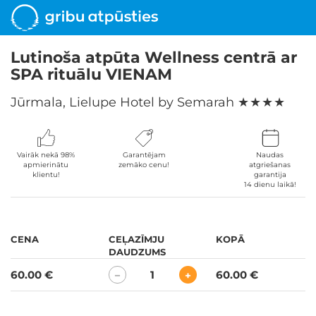
Lutinoša atpūta Wellness centrā ar
SPA rituālu VIENAM
Jūrmala, Lielupe Hotel by Semarah
★ ★ ★ ★
Vairāk nekā 98%
Garantējam
Naudas
apmierinātu
zemāko cenu!
atgriešanas
klientu!
garantija
14 dienu laikā!
CENA
CEĻAZĪMJU
KOPĀ
DAUDZUMS
60.00 €
1
60.00 €
−
+