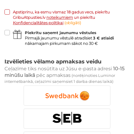
Apstiprinu, ka esmu vismaz 18 gadus vecs, piekrītu
GribuAtpusties.lv
noteikumiem
un piekrītu
Konfidencialitātes politikai
(obligāti)
Piekrītu saņemt jaunumu vēstules
Pirmajā jaunumu vēstulē atradīsiet
3 € atlaidi
nākamajam pirkumam sākot no 30 €
Izvēlieties vēlamo apmaksas veidu
Ceļazīme tiks nosūtīta uz Jūsu e-pasta adresi
10-15
minūšu laikā
pēc apmaksas
(norēķinoties Luminor
internetbankā, ceļazīmi saņemsiet 1 darba dienas laikā)