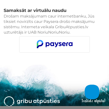
Samaksāt ar virtuālu naudu
Drošam maksājumam caur internetbanku, Jūs
tiksiet novirzīts caur Paysera drošo maksājumu
sistēmu. Interneta veikala GribuAtpusties.lv
uzturētājs ir UAB NoriuNoriuNoriu.
Ieslēdz atpūtu!