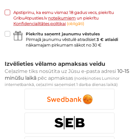
Apstiprinu, ka esmu vismaz 18 gadus vecs, piekrītu
GribuAtpusties.lv
noteikumiem
un piekrītu
Konfidencialitātes politikai
(obligāti)
Piekrītu saņemt jaunumu vēstules
Pirmajā jaunumu vēstulē atradīsiet
3 € atlaidi
nākamajam pirkumam sākot no 30 €
Izvēlieties vēlamo apmaksas veidu
Ceļazīme tiks nosūtīta uz Jūsu e-pasta adresi
10-15
minūšu laikā
pēc apmaksas
(norēķinoties Luminor
internetbankā, ceļazīmi saņemsiet 1 darba dienas laikā)