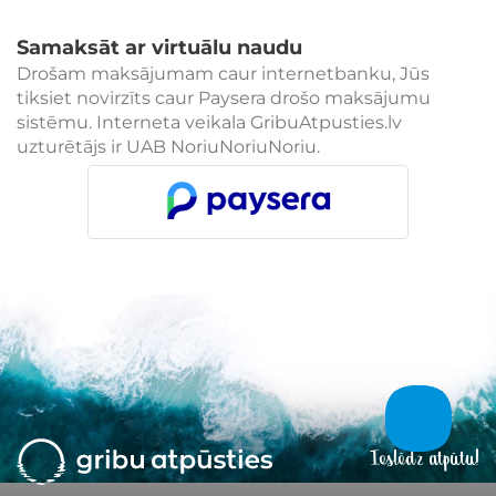
Samaksāt ar virtuālu naudu
Drošam maksājumam caur internetbanku, Jūs
tiksiet novirzīts caur Paysera drošo maksājumu
sistēmu. Interneta veikala GribuAtpusties.lv
uzturētājs ir UAB NoriuNoriuNoriu.
Ieslēdz atpūtu!