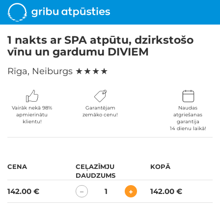
1 nakts ar SPA atpūtu, dzirkstošo
vīnu un gardumu DIVIEM
Rīga, Neiburgs
★ ★ ★ ★
Vairāk nekā 98%
Garantējam
Naudas
apmierinātu
zemāko cenu!
atgriešanas
klientu!
garantija
14 dienu laikā!
CENA
CEĻAZĪMJU
KOPĀ
DAUDZUMS
142.00 €
1
142.00 €
−
+