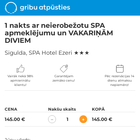
1 nakts ar neierobežotu SPA
apmeklējumu un VAKARIŅĀM
DIVIEM
Sigulda, SPA Hotel Ezeri
★ ★ ★
Vairāk nekā 98%
Garantējam
Pēc rezervācijas 14
apmierinātu
zemāko cenu!
dienu atmaksu
klientu!
nepiemēro!
CENA
Nakšu skaits
KOPĀ
145.00 €
1
145.00 €
−
+
Jūsu vārds: