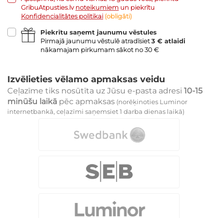
GribuAtpusties.lv
noteikumiem
un piekrītu
Konfidencialitātes politikai
(obligāti)
Piekrītu saņemt jaunumu vēstules
Pirmajā jaunumu vēstulē atradīsiet
3 € atlaidi
nākamajam pirkumam sākot no 30 €
Izvēlieties vēlamo apmaksas veidu
Ceļazīme tiks nosūtīta uz Jūsu e-pasta adresi
10-15
minūšu laikā
pēc apmaksas
(norēķinoties Luminor
internetbankā, ceļazīmi saņemsiet 1 darba dienas laikā)