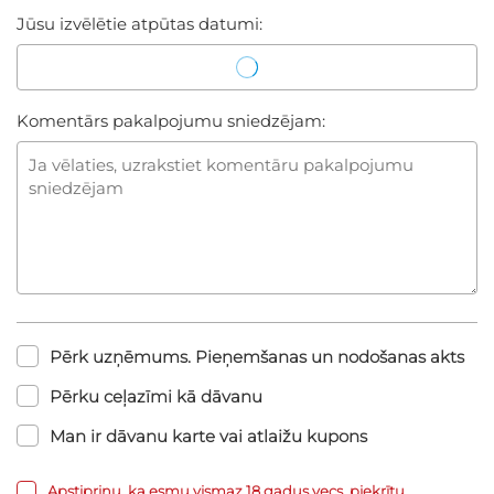
Jūsu izvēlētie atpūtas datumi:
Komentārs pakalpojumu sniedzējam:
Pērk uzņēmums. Pieņemšanas un nodošanas akts
Pērku ceļazīmi kā dāvanu
Man ir dāvanu karte vai atlaižu kupons
Apstiprinu, ka esmu vismaz 18 gadus vecs, piekrītu