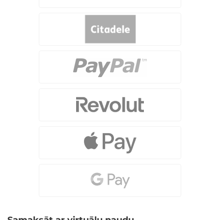
Samaksāt ar virtuālu naudu