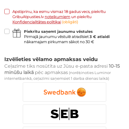
Apstiprinu, ka esmu vismaz 18 gadus vecs, piekrītu
GribuAtpusties.lv
noteikumiem
un piekrītu
Konfidencialitātes politikai
(obligāti)
Piekrītu saņemt jaunumu vēstules
Pirmajā jaunumu vēstulē atradīsiet
3 € atlaidi
nākamajam pirkumam sākot no 30 €
Izvēlieties vēlamo apmaksas veidu
Ceļazīme tiks nosūtīta uz Jūsu e-pasta adresi
10-15
minūšu laikā
pēc apmaksas
(norēķinoties Luminor
internetbankā, ceļazīmi saņemsiet 1 darba dienas laikā)