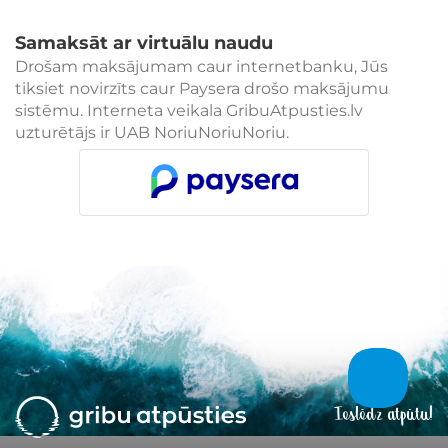
Samaksāt ar virtuālu naudu
Drošam maksājumam caur internetbanku, Jūs
tiksiet novirzīts caur Paysera drošo maksājumu
sistēmu. Interneta veikala GribuAtpusties.lv
uzturētājs ir UAB NoriuNoriuNoriu.
Ieslēdz atpūtu!