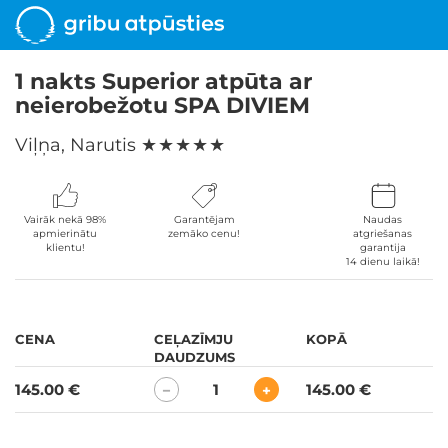
1 nakts Superior atpūta ar
neierobežotu SPA DIVIEM
Viļņa, Narutis
★ ★ ★ ★ ★
Vairāk nekā 98%
Garantējam
Naudas
apmierinātu
zemāko cenu!
atgriešanas
klientu!
garantija
14 dienu laikā!
CENA
CEĻAZĪMJU
KOPĀ
DAUDZUMS
145.00 €
1
145.00 €
−
+