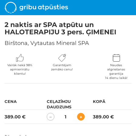
2 naktis ar SPA atpūtu un
HALOTERAPIJU 3 pers. ĢIMENEI
Birštona, Vytautas Mineral SPA
Vairāk nekā 98%
Garantējam
Naudas
apmierinātu
zemāko cenu!
atgriešanas
klientu!
garantija
14 dienu laikā!
CENA
CEĻAZĪMJU
KOPĀ
DAUDZUMS
389.00 €
1
389.00 €
−
+