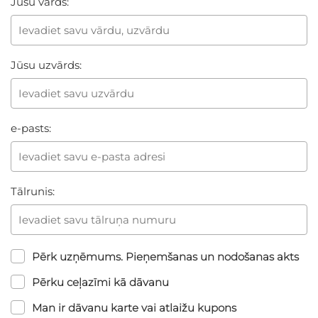
Jūsu vārds:
Jūsu uzvārds:
e-pasts:
Tālrunis:
Pērk uzņēmums. Pieņemšanas un nodošanas akts
Pērku ceļazīmi kā dāvanu
Man ir dāvanu karte vai atlaižu kupons