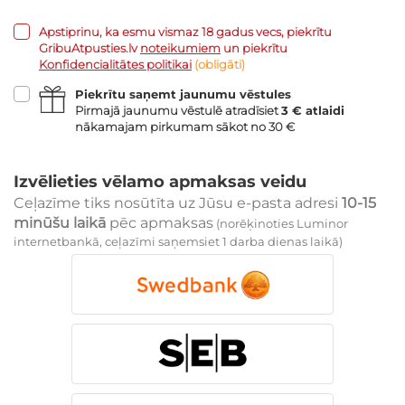
Apstiprinu, ka esmu vismaz 18 gadus vecs, piekrītu
GribuAtpusties.lv
noteikumiem
un piekrītu
Konfidencialitātes politikai
(obligāti)
Piekrītu saņemt jaunumu vēstules
Pirmajā jaunumu vēstulē atradīsiet
3 € atlaidi
nākamajam pirkumam sākot no 30 €
Izvēlieties vēlamo apmaksas veidu
Ceļazīme tiks nosūtīta uz Jūsu e-pasta adresi
10-15
minūšu laikā
pēc apmaksas
(norēķinoties Luminor
internetbankā, ceļazīmi saņemsiet 1 darba dienas laikā)