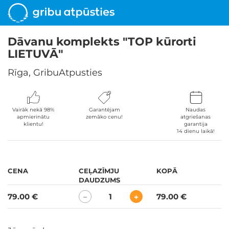
Dāvanu komplekts "TOP kūrorti
LIETUVĀ"
Rīga, GribuAtpusties
Vairāk nekā 98%
Garantējam
Naudas
apmierinātu
zemāko cenu!
atgriešanas
klientu!
garantija
14 dienu laikā!
CENA
CEĻAZĪMJU
KOPĀ
DAUDZUMS
79.00 €
1
79.00 €
−
+