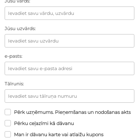
Jūsu vārds:
Jūsu uzvārds:
e-pasts:
Tālrunis:
Pērk uzņēmums. Pieņemšanas un nodošanas akts
Pērku ceļazīmi kā dāvanu
Man ir dāvanu karte vai atlaižu kupons