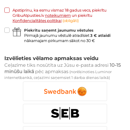
Apstiprinu, ka esmu vismaz 18 gadus vecs, piekrītu
GribuAtpusties.lv
noteikumiem
un piekrītu
Konfidencialitātes politikai
(obligāti)
Piekrītu saņemt jaunumu vēstules
Pirmajā jaunumu vēstulē atradīsiet
3 € atlaidi
nākamajam pirkumam sākot no 30 €
Izvēlieties vēlamo apmaksas veidu
Ceļazīme tiks nosūtīta uz Jūsu e-pasta adresi
10-15
minūšu laikā
pēc apmaksas
(norēķinoties Luminor
internetbankā, ceļazīmi saņemsiet 1 darba dienas laikā)