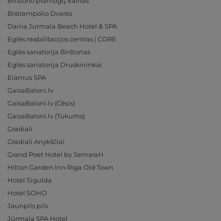
Birštono pramogų kalnas
Bistrampolio Dvaras
Daina Jurmala Beach Hotel & SPA
Eglės reabilitacijos centras | CORE
Eglės sanatorija Birštonas
Eglės sanatorija Druskininkai
Elamus SPA
GaisaBaloni.lv
GaisaBaloni.lv (Cēsis)
GaisaBaloni.lv (Tukums)
Gradiali
Gradiali Anykščiai
Grand Poet Hotel by SemaraH
Hilton Garden Inn Riga Old Town
Hotel Sigulda
Hotel SOHO
Jaunpils pils
Jūrmala SPA Hotel