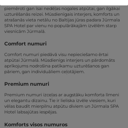
Viesnīcā pieejami dažādu kategoriju numuri, kas
piemēroti gan īsai nedēļas nogales atpūtai, gan ilgākai
uzturēšanās reizei. Mūsdienīgais interjers, komforts un
atrašanās vieta netālu no Baltijas jūras padara Jūrmala
SPA Hotel par vienu no populārākajām izvēlēm starp
viesnīcām Jūrmalā.
Comfort numuri
Comfort numuri piedāvā visu nepieciešamo ērtai
atpūtai Jūrmalā. Mūsdienīgs interjers un pārdomāts
aprīkojums nodrošina patīkamu uzturēšanos gan
pāriem, gan individuāliem ceļotājiem.
Premium numuri
Premium numuri izceļas ar augstāku komforta līmeni
un elegantu dizainu. Tie ir lieliska izvēle viesiem, kuri
vēlas baudīt mierpilnu atpūtu diviem un Jūrmala SPA
Hotel labsajūtas iespējas.
Komforts visos numuros