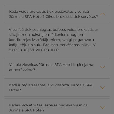
Kāda veida brokastis tiek piedāvātas viesnīcā
Jūrmala SPA Hotel? Cikos brokastis tiek servētas?
Viesnīcā tiek pasniegtas bufetes veida brokastis ar
siltajiem un aukstajiem ēdieniem, augļiem,
konditorejas izstrādājumiem, svaigi pagatavotu
kafiju, tēju un sulu. Brokastu servēšanas laiks: I–V
8.00–10.00 | VI–VII 8.00–11.00.
Vai pie viesnīcas Jūrmala SPA Hotel ir pieejama
autostāvvieta?
Kādi ir reģistrēšanās laiki viesnīcā Jūrmala SPA
Hotel?
Kādas SPA atpūtas iespējas piedāvā viesnīca
Jūrmala SPA Hotel?