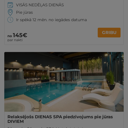
VISĀS NEDĒĻAS DIENĀS
Pie jūras
Ir spēkā 12 mēn. no iegādes datuma
GRIBU
145€
no
par nakti
Relaksējošs DIENAS SPA piedzīvojums pie jūras
DIVIEM