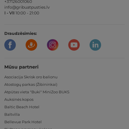
+37126001060
info@gribuatpusties.lv
I - VII
10:00 - 21:00
Draudzēsimies:
Mūsu partneri
Asociacija Skrisk oro balionu
Atostogų parkas (Žibininkai)
Atpūtas vieta "Buki" MiniZoo BUKS
Auksinės kopos
Baltic Beach Hotel
Baltvilla
Bellevue Park Hotel