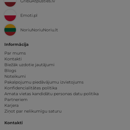
GribuAtpusties.lv
Emoti.pl
NoriuNoriuNoriu.lt
Informācija
Par mums
Kontakti
Biežāk uzdotie jautājumi
Blogs
Noteikumi
Pakalpojumu piedāvājumu izvietojums
Konfidencialitātes politika
Amata vietas kandidātu personas datu politika
Partneriem
Karjera
Ziņot par nelikumīgu saturu
Kontakti