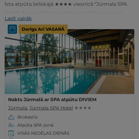
Īsta atpūta lieliskajā ★★★★ viesnīcā "Jūrmala SPA
Hotel". Numuriņš, brokastis restorānā, saunu un
Lasīt vairāk
baseinu kompleksa apmeklējums. Iegādājies
Derīgs Arī VASARĀ
ceļazīmi šeit!
Nakts Jūrmalā ar SPA atpūtu DIVIEM
Jūrmala
,
Jūrmala SPA Hotel
★ ★ ★ ★
Brokastis
Atpūta SPA zonā
VISĀS NEDĒĻAS DIENĀS