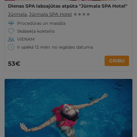
Dienas SPA labsajūtas atpūta "Jūrmala SPA Hotel"
Jūrmala
,
Jūrmala SPA Hotel
★ ★ ★ ★
Procedūras un masāža
Skābekļa kokteilis
VIENAM
Ir spēkā 12 mēn. no iegādes datuma
GRIBU
53€