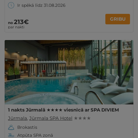
Ir spēkā līdz 31.08.2026
GRIBU
213€
no
par nakti
1 nakts Jūrmalā ★★★★ viesnīcā ar SPA DIVIEM
Jūrmala
,
Jūrmala SPA Hotel
★ ★ ★ ★
Brokastis
Atpūta SPA zonā