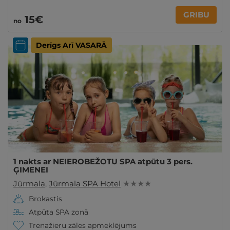
GRIBU
15€
no
Derīgs Arī VASARĀ
1 nakts ar NEIEROBEŽOTU SPA atpūtu 3 pers.
ĢIMENEI
Jūrmala
,
Jūrmala SPA Hotel
★ ★ ★ ★
Brokastis
Atpūta SPA zonā
Trenažieru zāles apmeklējums