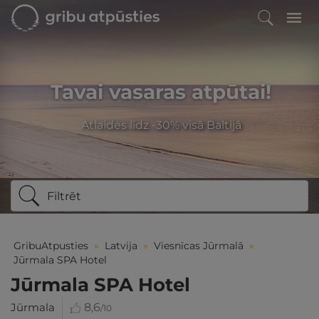
Tavai vasaras atpūtai!
Atlaides līdz -30% visā Baltijā
Filtrēt
GribuAtpusties
»
Latvija
»
Viesnīcas Jūrmalā
»
Jūrmala SPA Hotel
Jūrmala SPA Hotel
Jūrmala
8,6
/10