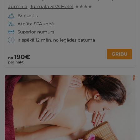
Jūrmala
,
Jūrmala SPA Hotel
★ ★ ★ ★
Brokastis
Atpūta SPA zonā
Superior numurs
Ir spēkā 12 mēn. no iegādes datuma
GRIBU
190€
no
par nakti