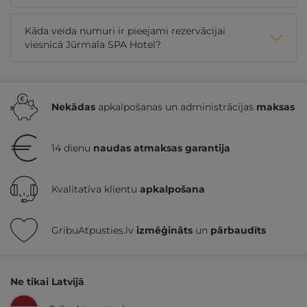
Kāda veida numuri ir pieejami rezervācijai
viesnīcā Jūrmala SPA Hotel?
Nekādas
apkalpošanas un administrācijas
maksas
14 dienu
naudas atmaksas garantija
Kvalitatīva klientu
apkalpošana
GribuAtpusties.lv
izmēģināts
un
pārbaudīts
Ne tikai Latvijā