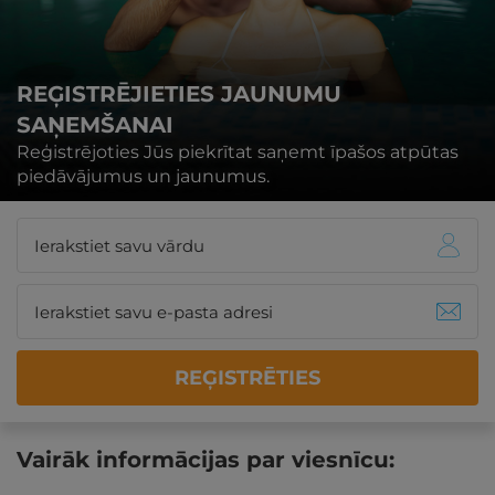
REĢISTRĒJIETIES JAUNUMU
SAŅEMŠANAI
Reģistrējoties Jūs piekrītat saņemt īpašos atpūtas
piedāvājumus un jaunumus.
REĢISTRĒTIES
Vairāk informācijas par viesnīcu: