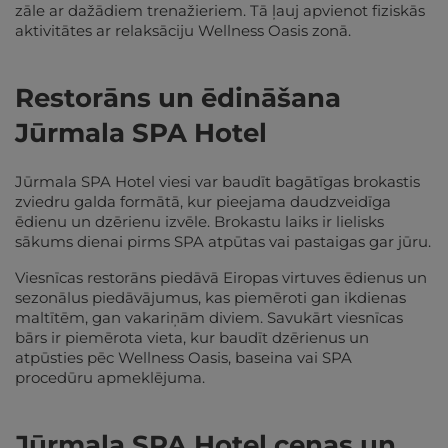
zāle ar dažādiem trenažieriem. Tā ļauj apvienot fiziskās
aktivitātes ar relaksāciju Wellness Oasis zonā.
Restorāns un ēdināšana
Jūrmala SPA Hotel
Jūrmala SPA Hotel viesi var baudīt bagātīgas brokastis
zviedru galda formātā, kur pieejama daudzveidīga
ēdienu un dzērienu izvēle. Brokastu laiks ir lielisks
sākums dienai pirms SPA atpūtas vai pastaigas gar jūru.
Viesnīcas restorāns piedāvā Eiropas virtuves ēdienus un
sezonālus piedāvājumus, kas piemēroti gan ikdienas
maltītēm, gan vakariņām diviem. Savukārt viesnīcas
bārs ir piemērota vieta, kur baudīt dzērienus un
atpūsties pēc Wellness Oasis, baseina vai SPA
procedūru apmeklējuma.
Jūrmala SPA Hotel cenas un