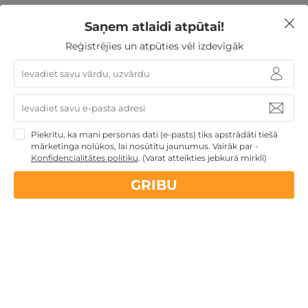
Par viesnīcu Jūrmala SPA
Saņem atlaidi atpūtai!
Hotel
Reģistrējies un atpūties vēl izdevīgāk
Jūrmala SPA Hotel ir moderna 
★★★★
 viesnīca pašā 
Jūrmalas centrā, tikai dažu minūšu gājiena attālumā no 
Piekrītu, ka mani personas dati (e-pasts) tiks apstrādāti tiešā
pludmales un populārās Jomas ielas. Viesnīca ir iecienīts 
mārketinga nolūkos, lai nosūtītu jaunumus. Vairāk par -
galamērķis gan romantiskai atpūtai diviem, gan 
Konfidencialitātes politiku
.
(Varat atteikties jebkurā mirklī)
ģimenes brīvdienām, gan labsajūtas atpūtai ar piekļuvi 
Wellness Oasis SPA un ūdens atpūtas centram.
GRIBU
Numuri viesnīcā Jūrmala SPA
Hotel