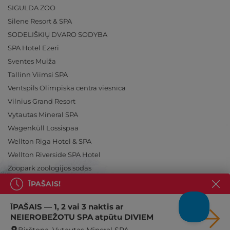
SIGULDA ZOO
Silene Resort & SPA
SODELIŠKIŲ DVARO SODYBA
SPA Hotel Ezeri
Sventes Muiža
Tallinn Viimsi SPA
Ventspils Olimpiskā centra viesnīca
Vilnius Grand Resort
Vytautas Mineral SPA
Wagenküll Lossispaa
Wellton Riga Hotel & SPA
Wellton Riverside SPA Hotel
Zoopark zoologijos sodas
ĪPAŠAIS!
ĪPAŠAIS — 1, 2 vai 3 naktis ar
NEIEROBEŽOTU SPA atpūtu DIVIEM
Ieslēdz atpūtu!