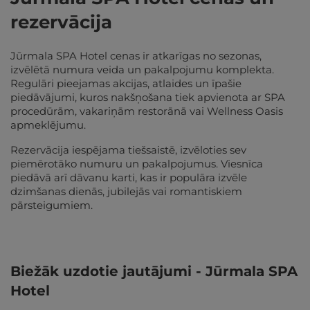
rezervācija
Jūrmala SPA Hotel cenas ir atkarīgas no sezonas,
izvēlētā numura veida un pakalpojumu komplekta.
Regulāri pieejamas akcijas, atlaides un īpašie
piedāvājumi, kuros nakšņošana tiek apvienota ar SPA
procedūrām, vakariņām restorānā vai Wellness Oasis
apmeklējumu.
Rezervācija iespējama tiešsaistē, izvēloties sev
piemērotāko numuru un pakalpojumus. Viesnīca
piedāvā arī dāvanu karti, kas ir populāra izvēle
dzimšanas dienās, jubilejās vai romantiskiem
pārsteigumiem.
Biežāk uzdotie jautājumi - Jūrmala SPA
Hotel