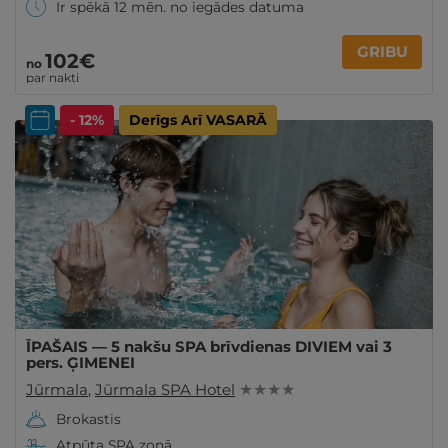
Ir spēkā 12 mēn. no iegādes datuma
GRIBU
102€
no
par nakti
- 12%
Derīgs Arī VASARĀ
ĪPAŠAIS — 5 nakšu SPA brīvdienas DIVIEM vai 3
pers. ĢIMENEI
Jūrmala
,
Jūrmala SPA Hotel
★ ★ ★ ★
Brokastis
Atpūta SPA zonā