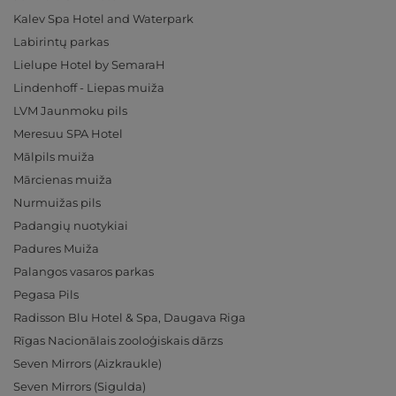
Kalev Spa Hotel and Waterpark
Labirintų parkas
Lielupe Hotel by SemaraH
Lindenhoff - Liepas muiža
LVM Jaunmoku pils
Meresuu SPA Hotel
Mālpils muiža
Mārcienas muiža
Nurmuižas pils
Padangių nuotykiai
Padures Muiža
Palangos vasaros parkas
Pegasa Pils
Radisson Blu Hotel & Spa, Daugava Riga
Rīgas Nacionālais zooloģiskais dārzs
Seven Mirrors (Aizkraukle)
Seven Mirrors (Sigulda)