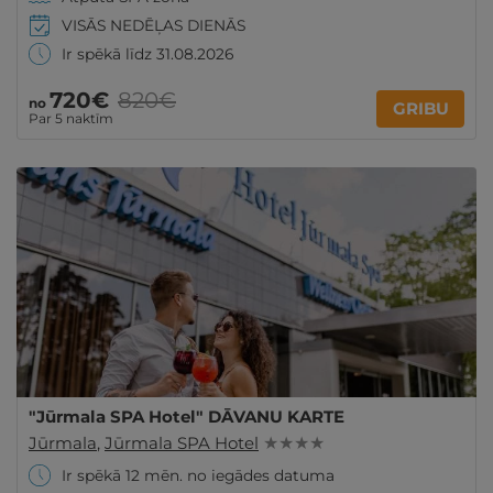
VISĀS NEDĒĻAS DIENĀS
Ir spēkā līdz 31.08.2026
720€
820€
no
GRIBU
Par 5 naktīm
"Jūrmala SPA Hotel" DĀVANU KARTE
Jūrmala
,
Jūrmala SPA Hotel
★ ★ ★ ★
Ir spēkā 12 mēn. no iegādes datuma