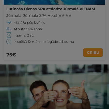
Lutinoša Dienas SPA atslodze Jūrmalā VIENAM
Jūrmala
,
Jūrmala SPA Hotel
★ ★ ★ ★
Masāža pēc izvēles
Atpūta SPA zonā
Ilgums: 2 st.
Ir spēkā 12 mēn. no iegādes datuma
GRIBU
75€