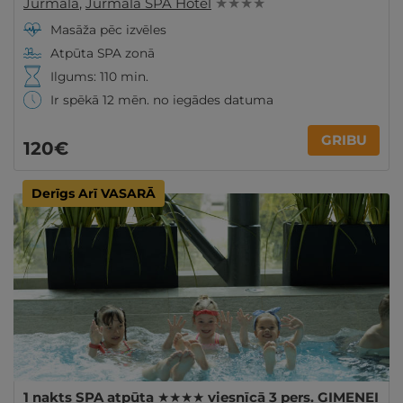
Jūrmala
,
Jūrmala SPA Hotel
★ ★ ★ ★
Masāža pēc izvēles
Atpūta SPA zonā
Ilgums: 110 min.
Ir spēkā 12 mēn. no iegādes datuma
GRIBU
120€
Derīgs Arī VASARĀ
1 nakts SPA atpūta ★★★★ viesnīcā 3 pers. ĢIMENEI