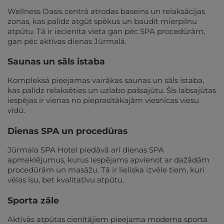
Wellness Oasis centrā atrodas baseins un relaksācijas
zonas, kas palīdz atgūt spēkus un baudīt mierpilnu
atpūtu. Tā ir iecienīta vieta gan pēc SPA procedūrām,
gan pēc aktīvas dienas Jūrmalā.
Saunas un sāls istaba
Kompleksā pieejamas vairākas saunas un sāls istaba,
kas palīdz relaksēties un uzlabo pašsajūtu. Šīs labsajūtas
iespējas ir vienas no pieprasītākajām viesnīcas viesu
vidū.
Dienas SPA un procedūras
Jūrmala SPA Hotel piedāvā arī dienas SPA
apmeklējumus, kurus iespējams apvienot ar dažādām
procedūrām un masāžu. Tā ir lieliska izvēle tiem, kuri
vēlas īsu, bet kvalitatīvu atpūtu.
Sporta zāle
Aktīvās atpūtas cienītājiem pieejama moderna sporta