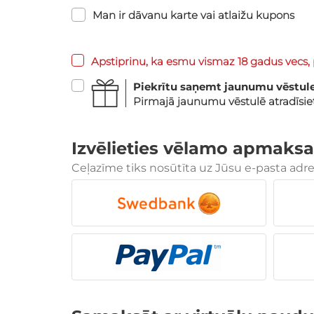
Man ir dāvanu karte vai atlaižu kupons
Apstiprinu, ka esmu vismaz 18 gadus vecs, 
Piekrītu saņemt jaunumu vēstul
Pirmajā jaunumu vēstulē atradīsi
Izvēlieties vēlamo apmaksa
Ceļazīme tiks nosūtīta uz Jūsu e-pasta adr