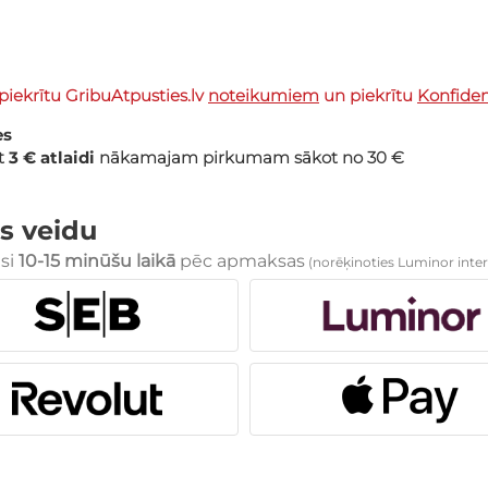
piekrītu GribuAtpusties.lv
noteikumiem
un piekrītu
Konfidenc
es
et
3 € atlaidi
nākamajam pirkumam sākot no 30 €
s veidu
esi
10-15 minūšu laikā
pēc apmaksas
(norēķinoties Luminor inter