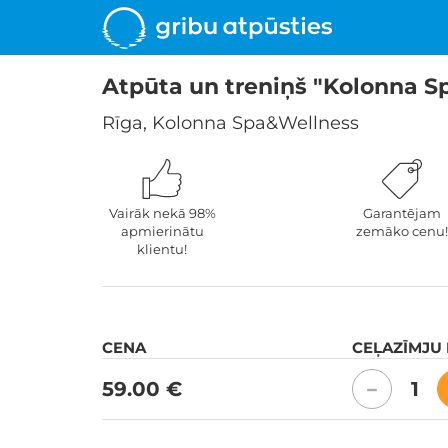
Atpūta un treniņš "Kolonna S
Rīga, Kolonna Spa&Wellness
Vairāk nekā 98%
Garantējam
apmierinātu
zemāko cenu!
klientu!
CENA
CEĻAZĪMJU
59.00 €
1
−