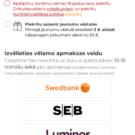
Apstiprinu, ka esmu vismaz 18 gadus vecs, piekrītu
GribuAtpusties.lv
noteikumiem
un piekrītu
Konfidencialitātes politikai
(obligāti)
Piekrītu saņemt jaunumu vēstules
Pirmajā jaunumu vēstulē atradīsiet
3 € atlaidi
nākamajam pirkumam sākot no 30 €
Izvēlieties vēlamo apmaksas veidu
Ceļazīme tiks nosūtīta uz Jūsu e-pasta adresi
10-15
minūšu laikā
pēc apmaksas
(norēķinoties Luminor
internetbankā, ceļazīmi saņemsiet 1 darba dienas laikā)