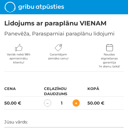
Lidojums ar paraplānu VIENAM
Panevēža, Parasparniai paraplānu lidojumi
Vairāk nekā 98%
Garantējam
Naudas
apmierinātu
zemāko cenu!
atgriešanas
klientu!
garantija
14 dienu laikā!
CENA
CEĻAZĪMJU
KOPĀ
DAUDZUMS
50.00 €
1
50.00 €
−
+
Jūsu vārds: