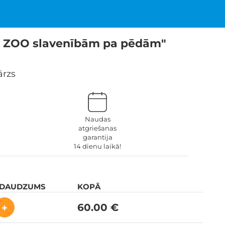
ga ZOO slavenībām pa pēdām"
ārzs
Naudas
atgriešanas
garantija
14 dienu laikā!
 DAUDZUMS
KOPĀ
60.00 €
+