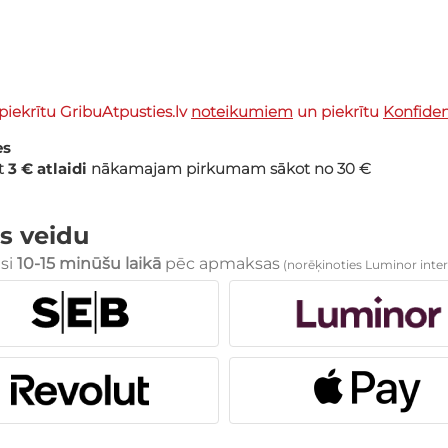
piekrītu GribuAtpusties.lv
noteikumiem
un piekrītu
Konfidenc
es
et
3 € atlaidi
nākamajam pirkumam sākot no 30 €
s veidu
esi
10-15 minūšu laikā
pēc apmaksas
(norēķinoties Luminor inter