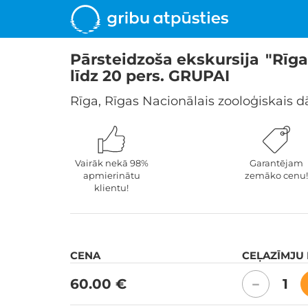
Pārsteidzoša ekskursija "Rī
līdz 20 pers. GRUPAI
Rīga, Rīgas Nacionālais zooloģiskais d
Vairāk nekā 98%
Garantējam
apmierinātu
zemāko cenu!
klientu!
CENA
CEĻAZĪMJU
60.00 €
1
−