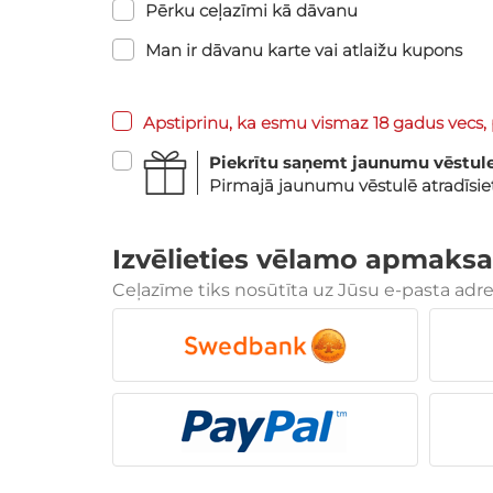
Pērku ceļazīmi kā dāvanu
Man ir dāvanu karte vai atlaižu kupons
Apstiprinu, ka esmu vismaz 18 gadus vecs, 
Piekrītu saņemt jaunumu vēstul
Pirmajā jaunumu vēstulē atradīsi
Izvēlieties vēlamo apmaksa
Ceļazīme tiks nosūtīta uz Jūsu e-pasta adr