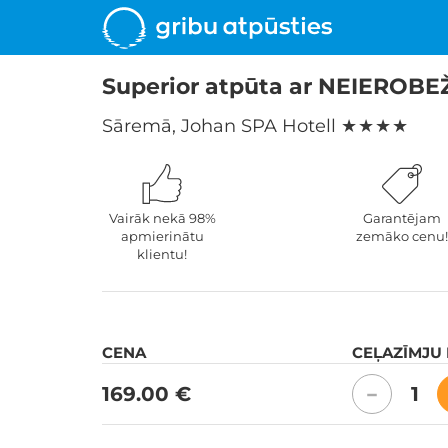
Superior atpūta ar NEIEROB
Sāremā, Johan SPA Hotell
★ ★ ★ ★
Vairāk nekā 98%
Garantējam
apmierinātu
zemāko cenu!
klientu!
CENA
CEĻAZĪMJU
169.00 €
1
−