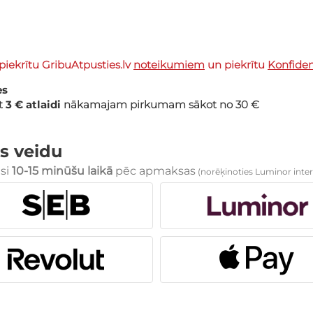
piekrītu GribuAtpusties.lv
noteikumiem
un piekrītu
Konfidenc
es
et
3 € atlaidi
nākamajam pirkumam sākot no 30 €
s veidu
esi
10-15 minūšu laikā
pēc apmaksas
(norēķinoties Luminor inter