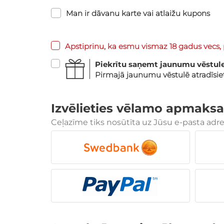
Man ir dāvanu karte vai atlaižu kupons
Apstiprinu, ka esmu vismaz 18 gadus vecs, 
Piekrītu saņemt jaunumu vēstul
Pirmajā jaunumu vēstulē atradīsi
Izvēlieties vēlamo apmaksa
Ceļazīme tiks nosūtīta uz Jūsu e-pasta adr