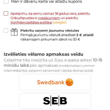
Man ir dāvanu karte vai atlaižu kupons
Apstiprinu, ka esmu vismaz 18 gadus vecs, piekrītu
GribuAtpusties.lv
noteikumiem
un piekrītu
Konfidencialitātes politikai
(obligāti)
Piekrītu saņemt jaunumu vēstules
Pirmajā jaunumu vēstulē atradīsiet
3 € atlaidi
nākamajam pirkumam sākot no 30 €
Izvēlieties vēlamo apmaksas veidu
Ceļazīme tiks nosūtīta uz Jūsu e-pasta adresi
10-15
minūšu laikā
pēc apmaksas
(norēķinoties Luminor
internetbankā, ceļazīmi saņemsiet 1 darba dienas laikā)