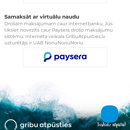
Samaksāt ar virtuālu naudu
Drošam maksājumam caur internetbanku, Jūs
tiksiet novirzīts caur Paysera drošo maksājumu
sistēmu. Interneta veikala GribuAtpusties.lv
uzturētājs ir UAB NoriuNoriuNoriu.
Ieslēdz atpūtu!