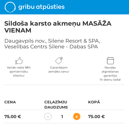
Sildoša karsto akmeņu MASĀŽA
VIENAM
Daugavpils nov., Silene Resort & SPA,
Veselības Centrs Silene - Dabas SPA
Vairāk nekā 98%
Garantējam
Naudas
apmierinātu
zemāko cenu!
atgriešanas
klientu!
garantija
14 dienu laikā!
CENA
CEĻAZĪMJU
KOPĀ
DAUDZUMS
75.00 €
1
75.00 €
−
+