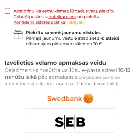
Apstiprinu, ka esmu vismaz 18 gadus vecs, piekrītu
GribuAtpusties.lv
noteikumiem
un piekrītu
Konfidencialitātes politikai
(obligāti)
Piekrītu saņemt jaunumu vēstules
Pirmajā jaunumu vēstulē atradīsiet
3 € atlaidi
nākamajam pirkumam sākot no 30 €
Izvēlieties vēlamo apmaksas veidu
Ceļazīme tiks nosūtīta uz Jūsu e-pasta adresi
10-15
minūšu laikā
pēc apmaksas
(norēķinoties Luminor
internetbankā, ceļazīmi saņemsiet 1 darba dienas laikā)