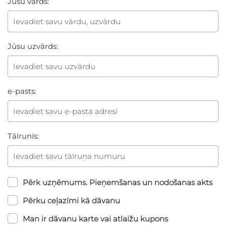
Jūsu vārds:
Jūsu uzvārds:
e-pasts:
Tālrunis:
Pērk uzņēmums. Pieņemšanas un nodošanas akts
Pērku ceļazīmi kā dāvanu
Man ir dāvanu karte vai atlaižu kupons