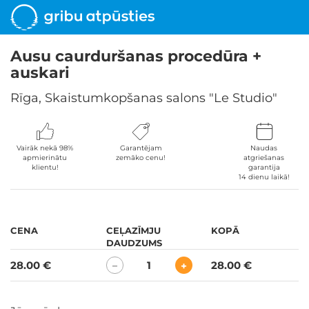
Ausu caurduršanas procedūra +
auskari
Rīga, Skaistumkopšanas salons "Le Studio"
Vairāk nekā 98%
Garantējam
Naudas
apmierinātu
zemāko cenu!
atgriešanas
klientu!
garantija
14 dienu laikā!
CENA
CEĻAZĪMJU
KOPĀ
DAUDZUMS
28.00 €
1
28.00 €
−
+