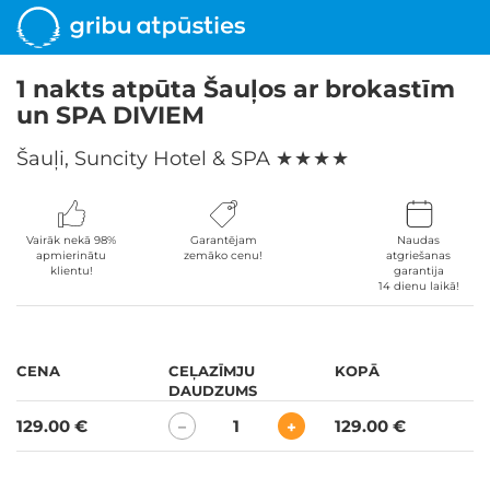
1 nakts atpūta Šauļos ar brokastīm
un SPA DIVIEM
Šauļi, Suncity Hotel & SPA
★ ★ ★ ★
Vairāk nekā 98%
Garantējam
Naudas
apmierinātu
zemāko cenu!
atgriešanas
klientu!
garantija
14 dienu laikā!
CENA
CEĻAZĪMJU
KOPĀ
DAUDZUMS
129.00 €
1
129.00 €
−
+