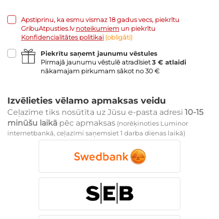
Apstiprinu, ka esmu vismaz 18 gadus vecs, piekrītu
GribuAtpusties.lv
noteikumiem
un piekrītu
Konfidencialitātes politikai
(obligāti)
Piekrītu saņemt jaunumu vēstules
Pirmajā jaunumu vēstulē atradīsiet
3 € atlaidi
nākamajam pirkumam sākot no 30 €
Izvēlieties vēlamo apmaksas veidu
Ceļazīme tiks nosūtīta uz Jūsu e-pasta adresi
10-15
minūšu laikā
pēc apmaksas
(norēķinoties Luminor
internetbankā, ceļazīmi saņemsiet 1 darba dienas laikā)