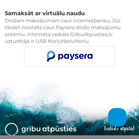
Samaksāt ar virtuālu naudu
Drošam maksājumam caur internetbanku, Jūs
tiksiet novirzīts caur Paysera drošo maksājumu
sistēmu. Interneta veikala GribuAtpusties.lv
uzturētājs ir UAB NoriuNoriuNoriu.
Ieslēdz atpūtu!