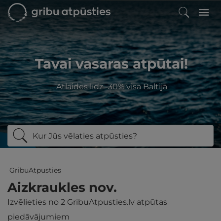
Tavai vasaras atpūtai!
Atlaides līdz -30% visā Baltijā
Kur Jūs vēlaties atpūsties?
GribuAtpusties
Aizkraukles nov.
Izvēlieties no
2
GribuAtpusties.lv atpūtas
piedāvājumiem