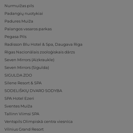
Nurmuižas pils
Padangių nuotykiai
Padures Muiža
Palangos vasaros parkas
Pegasa Pils
Radisson Blu Hotel & Spa, Daugava Riga
Rīgas Nacionālais zooloģiskais dārzs
Seven Mirrors (Aizkraukle)
Seven Mirrors (Sigulda)
SIGULDA ZOO
Silene Resort & SPA
SODELIŠKIŲ DVARO SODYBA
SPA Hotel Ezeri
Sventes Muiža
Tallinn Viimsi SPA
Ventspils Olimpiskā centra viesnīca
Vilnius Grand Resort