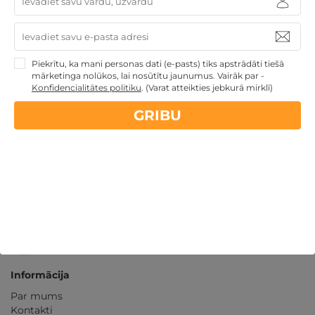
14 dienu
naudas atmaksas garantija
Kvalitatīva klientu
apkalpošana
Piekrītu, ka mani personas dati (e-pasts) tiks apstrādāti tiešā
mārketinga nolūkos, lai nosūtītu jaunumus. Vairāk par -
Konfidencialitātes politiku
GribuAtpusties.lv
izmēģināts
.
(Varat atteikties jebkurā mirklī)
un
pārbaudīts
GRIBU
Ne tikai Latvijā
GribuAtpusties.lv
Emoti.pl
NoriuNoriuNoriu.lt
Informācija
Par mums
Kontakti