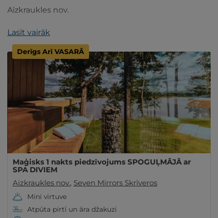
Aizkraukles nov.
Lasīt vairāk
Derīgs Arī VASARĀ
Maģisks 1 nakts piedzīvojums SPOGUĻMĀJĀ ar
SPA DIVIEM
Aizkraukles nov.
,
Seven Mirrors Skrīveros
Mini virtuve
Atpūta pirtī un āra džakuzi