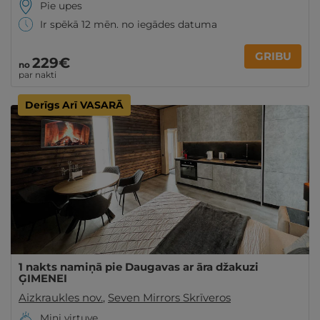
Pie upes
Ir spēkā 12 mēn. no iegādes datuma
GRIBU
229€
no
par nakti
Derīgs Arī VASARĀ
1 nakts namiņā pie Daugavas ar āra džakuzi
ĢIMENEI
Aizkraukles nov.
,
Seven Mirrors Skrīveros
Mini virtuve