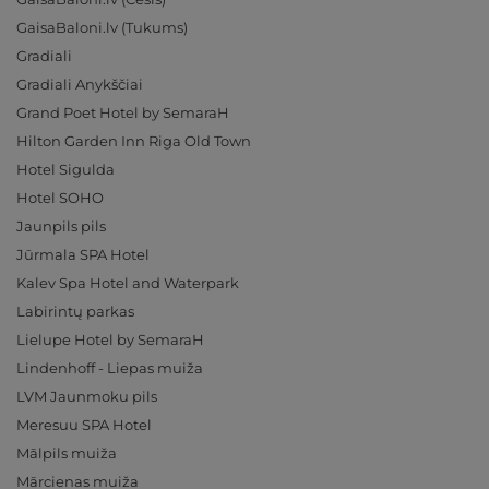
GaisaBaloni.lv (Tukums)
Gradiali
Gradiali Anykščiai
Grand Poet Hotel by SemaraH
Hilton Garden Inn Riga Old Town
Hotel Sigulda
Hotel SOHO
Jaunpils pils
Jūrmala SPA Hotel
Kalev Spa Hotel and Waterpark
Labirintų parkas
Lielupe Hotel by SemaraH
Lindenhoff - Liepas muiža
LVM Jaunmoku pils
Meresuu SPA Hotel
Mālpils muiža
Mārcienas muiža