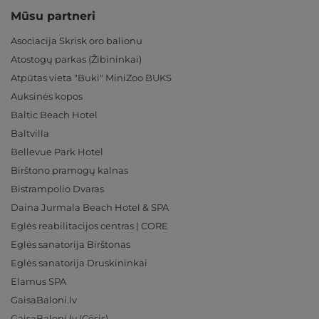
Mūsu partneri
Asociacija Skrisk oro balionu
Atostogų parkas (Žibininkai)
Atpūtas vieta "Buki" MiniZoo BUKS
Auksinės kopos
Baltic Beach Hotel
Baltvilla
Bellevue Park Hotel
Birštono pramogų kalnas
Bistrampolio Dvaras
Daina Jurmala Beach Hotel & SPA
Eglės reabilitacijos centras | CORE
Eglės sanatorija Birštonas
Eglės sanatorija Druskininkai
Elamus SPA
GaisaBaloni.lv
GaisaBaloni.lv (Cēsis)