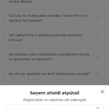
un āra džakuzi
Cik tālu no Aizkraukles atrodas "Seven Mirrors"
atpūtas komplekss?
Vai naktsmītnē ir pieejama pilnībā aprīkota
virtuve?
Vai atpūtas vieta Aizkraukles novadā piemērota
arī ģimenēm ar bērniem?
Ko vēl var apskatīt vai darīt Aizkraukles novadā?
Saņem atlaidi atpūtai!
Nekādas
apkalpošanas un administrācijas
maksas
Reģistrējies un atpūties vēl izdevīgāk