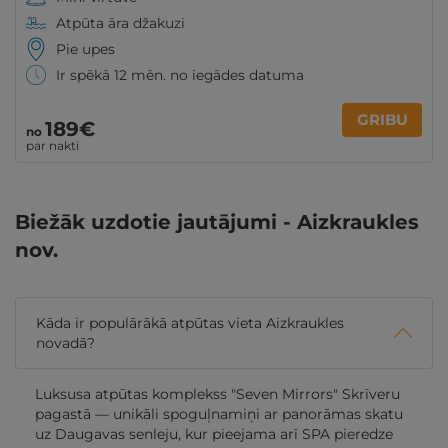
Atpūta āra džakuzi
Pie upes
Ir spēkā 12 mēn. no iegādes datuma
GRIBU
189€
no
par nakti
Biežāk uzdotie jautājumi - Aizkraukles
nov.
Kāda ir populārākā atpūtas vieta Aizkraukles
novadā?
Luksusa atpūtas komplekss "Seven Mirrors" Skrīveru
pagastā — unikāli spoguļnamiņi ar panorāmas skatu
uz Daugavas senleju, kur pieejama arī SPA pieredze