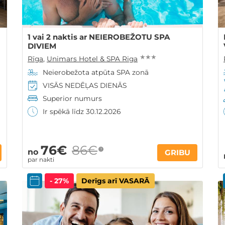
1 vai 2 naktis ar NEIEROBEŽOTU SPA
DIVIEM
★ ★ ★
Rīga
,
Unimars Hotel & SPA Riga
Neierobežota atpūta SPA zonā
VISĀS NEDĒĻAS DIENĀS
Superior numurs
Ir spēkā līdz 30.12.2026
76€
86€
?
no
GRIBU
par nakti
- 27%
Derīgs arī VASARĀ