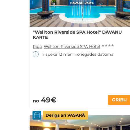
"Wellton Riverside SPA Hotel" DĀVANU
KARTE
★ ★ ★ ★
Rīga
,
Wellton Riverside SPA Hotel
Ir spēkā 12 mēn. no iegādes datuma
49€
GRIBU
no
Derīgs arī VASARĀ