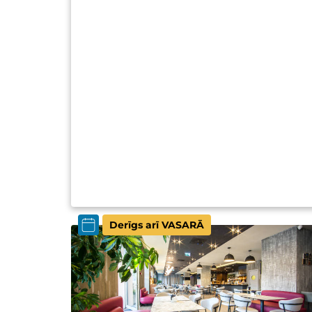
Derīgs arī VASARĀ