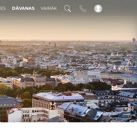
DES
DĀVANAS
VAIRĀK
!