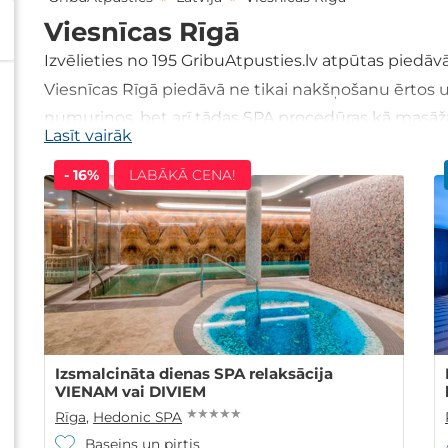
Viesnīcas Rīgā
Izvēlieties no
195
GribuAtpusties.lv atpūtas piedā
Viesnīcas Rīgā piedāvā ne tikai nakšņošanu ērtos 
numuriņos, bet arī tādas SPA procedūras kā masāžas
Lasīt vairāk
u.c. Apskati piedāvājumu!
- 16%
LABĀKĀ CENA!
Izsmalcināta dienas SPA relaksācija
VIENAM vai DIVIEM
★ ★ ★ ★ ★
Rīga
,
Hedonic SPA
Baseins un pirtis