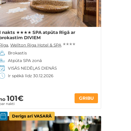
1 nakts ★★★★ SPA atpūta Rīgā ar
brokastīm DIVIEM
★ ★ ★ ★
Rīga
,
Wellton Riga Hotel & SPA
Brokastis
Atpūta SPA zonā
VISĀS NEDĒĻAS DIENĀS
Ir spēkā līdz 30.12.2026
101€
GRIBU
no
par nakti
Derīgs arī VASARĀ