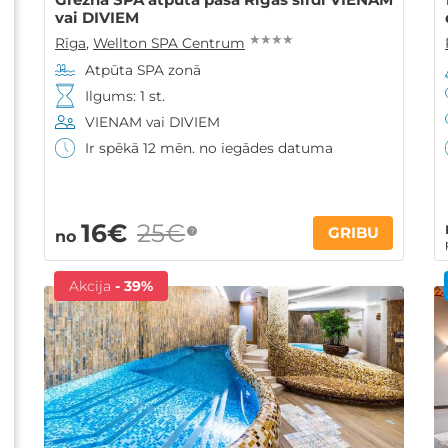
vai DIVIEM
★ ★ ★ ★
Rīga
,
Wellton SPA Centrum
Atpūta SPA zonā
Ilgums: 1 st.
VIENAM vai DIVIEM
Ir spēkā 12 mēn. no iegādes datuma
16€
25€
GRIBU
?
no
Akcija
- 39%