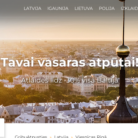
LATVIJA
IGAUNIJA
LIETUVA
POLIJA
IZKLAI
Tavai vasaras atpūtai
Atlaides līdz -30% visā Baltijā
GribuAtpusties
»
Latvija
»
Viesnīcas Rīgā