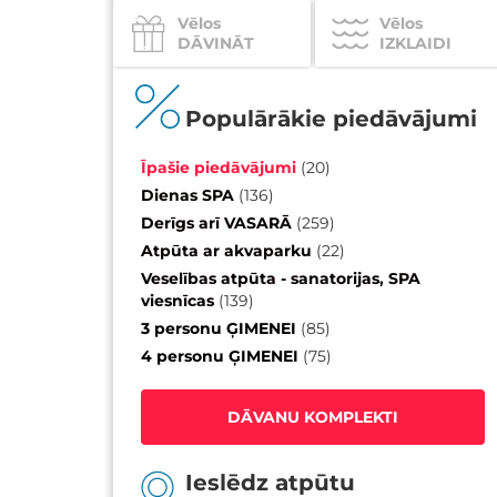
Vēlos
Vēlos
DĀVINĀT
IZKLAIDI
Populārākie piedāvājumi
Īpašie piedāvājumi
(
20
)
Dienas SPA
(
136
)
Derīgs arī VASARĀ
(
259
)
Atpūta ar akvaparku
(
22
)
Veselības atpūta - sanatorijas, SPA
viesnīcas
(
139
)
3 personu ĢIMENEI
(
85
)
4 personu ĢIMENEI
(
75
)
DĀVANU KOMPLEKTI
Ieslēdz atpūtu