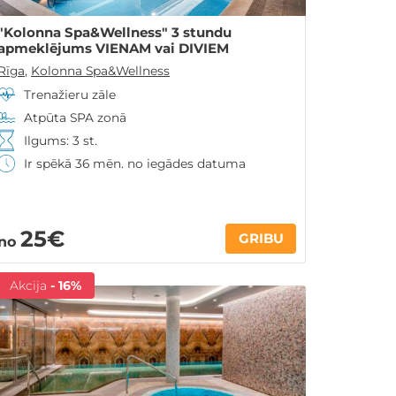
"Kolonna Spa&Wellness" 3 stundu
apmeklējums VIENAM vai DIVIEM
Rīga
,
Kolonna Spa&Wellness
Trenažieru zāle
Atpūta SPA zonā
Ilgums: 3 st.
Ir spēkā 36 mēn. no iegādes datuma
25€
GRIBU
no
Akcija
- 16%