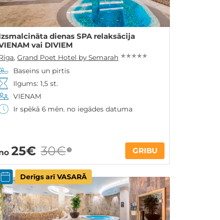
Izsmalcināta dienas SPA relaksācija
VIENAM vai DIVIEM
★ ★ ★ ★ ★
Rīga
,
Grand Poet Hotel by Semarah
Baseins un pirtis
Ilgums: 1,5 st.
VIENAM
Ir spēkā 6 mēn. no iegādes datuma
25€
30€
GRIBU
?
no
Derīgs arī VASARĀ