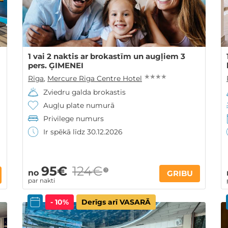
1 vai 2 naktis ar brokastīm un augļiem 3
pers. ĢIMENEI
★ ★ ★ ★
Rīga
,
Mercure Riga Centre Hotel
Zviedru galda brokastis
Augļu plate numurā
Privilege numurs
Ir spēkā līdz 30.12.2026
95€
124€
?
no
GRIBU
par nakti
- 10%
Derīgs arī VASARĀ