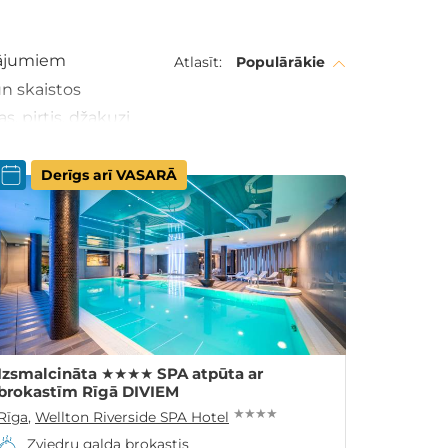
vājumiem
Atlasīt:
Populārākie
un skaistos
, pirtis, džakuzi
Derīgs arī VASARĀ
Izsmalcināta ★★★★ SPA atpūta ar
brokastīm Rīgā DIVIEM
★ ★ ★ ★
Rīga
,
Wellton Riverside SPA Hotel
Zviedru galda brokastis