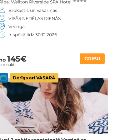
★ ★ ★ ★
Rīga
,
Wellton Riverside SPA Hotel
Brokastis un vakariņas
VISĀS NEDĒĻAS DIENĀS
Vecrīgā
Ir spēkā līdz 30.12.2026
145€
GRIBU
no
par nakti
Derīgs arī VASARĀ
1 vai 2 naktis senatnīgajā Vecrīgā ar