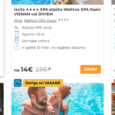
Izcila ★★★★ SPA atpūta Wellton SPA Oasis
VIENAM vai DIVIEM
★ ★ ★ ★
Rīga
,
Wellton SPA Oasis
Atpūta SPA zonā
Ilgums: 1,5 st.
Vecrīgas centrā
Ir spēkā 12 mēn. no iegādes datuma
14€
23€
GRIBU
?
no
Derīgs arī VASARĀ