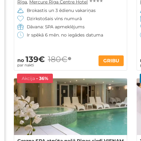
★ ★ ★ ★
Rīga
,
Mercure Riga Centre Hotel
Brokastis un 3 ēdienu vakariņas
Dzirkstošais vīns numurā
Dāvana: SPA apmeklējums
Ir spēkā 6 mēn. no iegādes datuma
139€
180€
?
no
GRIBU
par nakti
Akcija
- 36%
Grezna SPA atpūta pašā Rīgas sirdī VIENAM