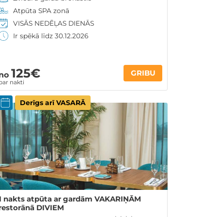
Atpūta SPA zonā
VISĀS NEDĒĻAS DIENĀS
Ir spēkā līdz 30.12.2026
125€
GRIBU
no
par nakti
Derīgs arī VASARĀ
1 nakts atpūta ar gardām VAKARIŅĀM
restorānā DIVIEM