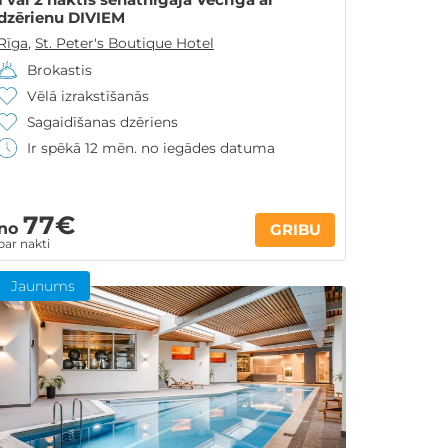
dzērienu DIVIEM
Rīga
,
St. Peter's Boutique Hotel
Brokastis
Vēlā izrakstīšanās
Sagaidīšanas dzēriens
Ir spēkā 12 mēn. no iegādes datuma
77€
no
GRIBU
par nakti
Jaunums