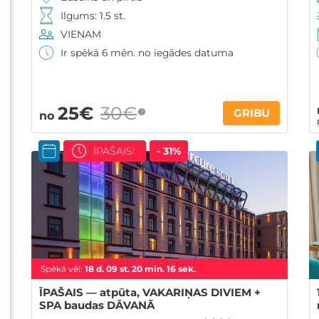
Ilgums: 1.5 st.
VIENAM
Ir spēkā 6 mēn. no iegādes datuma
25€
30€
GRIBU
?
no
ĪPAŠAIS!
- 31%
Spēkā vēl:
18
d.
09
st.
20
min.
15
sek.
ĪPAŠAIS — atpūta, VAKARIŅAS DIVIEM +
SPA baudas DĀVANĀ