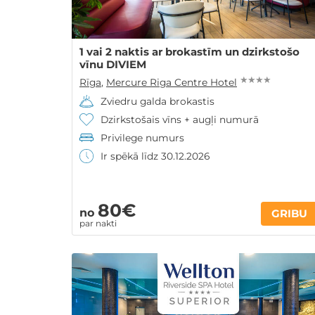
1 vai 2 naktis ar brokastīm un dzirkstošo
vīnu DIVIEM
★ ★ ★ ★
Rīga
,
Mercure Riga Centre Hotel
Zviedru galda brokastis
Dzirkstošais vīns + augļi numurā
Privilege numurs
Ir spēkā līdz 30.12.2026
80€
no
GRIBU
par nakti