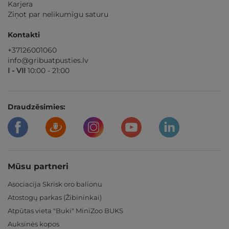
Karjera
Ziņot par nelikumīgu saturu
Kontakti
+37126001060
info@gribuatpusties.lv
I - VII
10:00 - 21:00
Draudzēsimies:
Mūsu partneri
Asociacija Skrisk oro balionu
Atostogų parkas (Žibininkai)
Atpūtas vieta "Buki" MiniZoo BUKS
Auksinės kopos