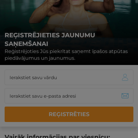
REĢISTRĒJIETIES JAUNUMU
SAŅEMŠANAI
Reģistrējoties Jūs piekrītat saņemt īpašos atpūtas
piedāvājumus un jaunumus.
REĢISTRĒTIES
Vairāk informācijas par viesnīcu: