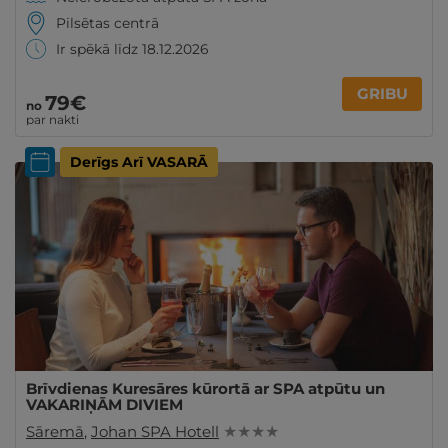
Pilsētas centrā
Ir spēkā līdz 18.12.2026
GRIBU
79€
no
par nakti
Derīgs Arī VASARĀ
Brīvdienas Kuresāres kūrortā ar SPA atpūtu un
VAKARIŅĀM DIVIEM
Sāremā
,
Johan SPA Hotell
★ ★ ★ ★