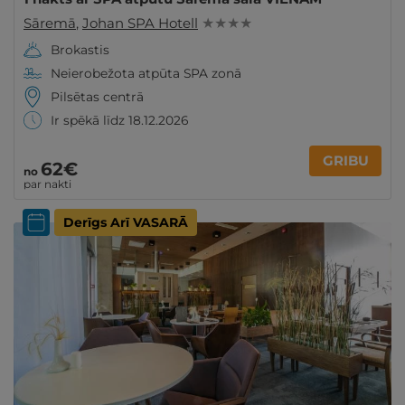
Sāremā
,
Johan SPA Hotell
★ ★ ★ ★
Brokastis
Neierobežota atpūta SPA zonā
Pilsētas centrā
Ir spēkā līdz 18.12.2026
GRIBU
62€
no
par nakti
Derīgs Arī VASARĀ