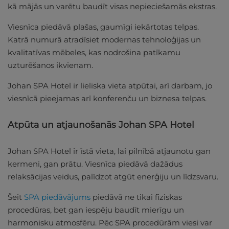
kā mājās un varētu baudīt visas nepieciešamās ekstras.
Viesnīca piedāvā plašas, gaumīgi iekārtotas telpas.
Katrā numurā atradīsiet modernas tehnoloģijas un
kvalitatīvas mēbeles, kas nodrošina patīkamu
uzturēšanos ikvienam.
Johan SPA Hotel ir lieliska vieta atpūtai, arī darbam, jo
viesnīcā pieejamas arī konferenču un biznesa telpas.
Atpūta un atjaunošanās Johan SPA Hotel
Johan SPA Hotel ir īstā vieta, lai pilnībā atjaunotu gan
ķermeni, gan prātu. Viesnīca piedāvā dažādus
relaksācijas veidus, palīdzot atgūt enerģiju un līdzsvaru.
Šeit
SPA piedāvājums
piedāvā ne tikai fiziskas
procedūras, bet gan iespēju baudīt mierīgu un
harmonisku atmosfēru. Pēc SPA procedūrām viesi var