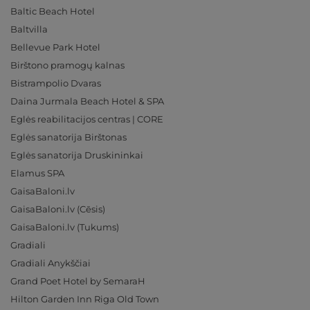
Baltic Beach Hotel
Baltvilla
Bellevue Park Hotel
Birštono pramogų kalnas
Bistrampolio Dvaras
Daina Jurmala Beach Hotel & SPA
Eglės reabilitacijos centras | CORE
Eglės sanatorija Birštonas
Eglės sanatorija Druskininkai
Elamus SPA
GaisaBaloni.lv
GaisaBaloni.lv (Cēsis)
GaisaBaloni.lv (Tukums)
Gradiali
Gradiali Anykščiai
Grand Poet Hotel by SemaraH
Hilton Garden Inn Riga Old Town