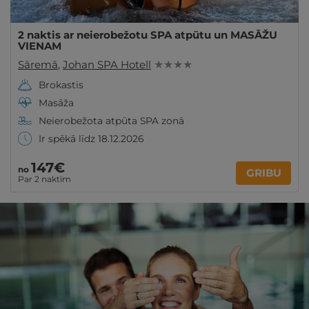
2 naktis ar neierobežotu SPA atpūtu un MASĀŽU
VIENAM
Sāremā
,
Johan SPA Hotell
★ ★ ★ ★
Brokastis
Masāža
Neierobežota atpūta SPA zonā
Ir spēkā līdz 18.12.2026
147€
no
GRIBU
Par 2 naktīm