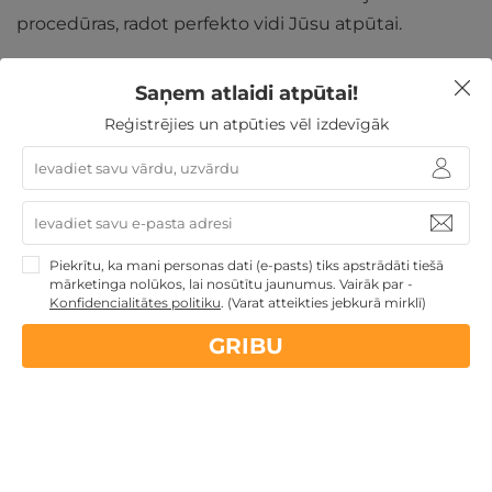
procedūras, radot perfekto vidi Jūsu atpūtai.
1 nakts atpūta Sāremā DIVIEM + SPA prieki
pie mums
Saņem atlaidi atpūtai!
par visizdevīgāko cenu.
Reģistrējies un atpūties vēl izdevīgāk
Piekrītu, ka mani personas dati (e-pasts) tiks apstrādāti tiešā
mārketinga nolūkos, lai nosūtītu jaunumus. Vairāk par -
Konfidencialitātes politiku
.
(Varat atteikties jebkurā mirklī)
GRIBU
Grezni SPA pakalpojumi
Johan SPA Hotel ir lieliska iespēja izbaudīt patiesu
luksusa atpūtu Sāremā sirdī. Šī viesnīca ir piemērota
tiem, kas vēlas aizbēgt no ikdienas rutīnas un atpūsties.