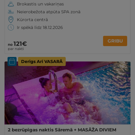
Brokastis un vakariņas
Neierobežota atpūta SPA zonā
Kūrorta centrā
Ir spēkā līdz 18.12.2026
GRIBU
121€
no
par nakti
Derīgs Arī VASARĀ
2 bezrūpīgas naktis Sāremā + MASĀŽA DIVIEM