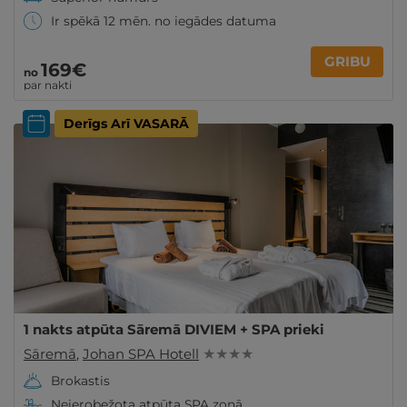
Ir spēkā 12 mēn. no iegādes datuma
GRIBU
169€
no
par nakti
Derīgs Arī VASARĀ
1 nakts atpūta Sāremā DIVIEM + SPA prieki
Sāremā
,
Johan SPA Hotell
★ ★ ★ ★
Brokastis
Neierobežota atpūta SPA zonā