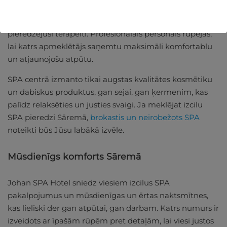
Viesiem ir piedāvātas dažādas procedūras, sākot ar
aromterapiju un beidzot ar
ķermeņa masāžu
, ko veic
pieredzējuši terapeiti. Profesionālais personāls rūpējas,
lai katrs apmeklētājs saņemtu maksimāli komfortablu
un atjaunojošu atpūtu.
SPA centrā izmanto tikai augstas kvalitātes kosmētiku
un dabiskus produktus, gan sejai, gan ķermenim, kas
palīdz relaksēties un justies svaigi. Ja meklējat izcilu
SPA pieredzi Sāremā,
brokastis un neirobežots SPA
noteikti būs Jūsu labākā izvēle.
Mūsdienīgs komforts Sāremā
Johan SPA Hotel sniedz viesiem izcilus SPA
pakalpojumus un mūsdienīgas un ērtas naktsmītnes,
kas lieliski der gan atpūtai, gan darbam. Katrs numurs ir
izveidots ar īpašām rūpēm pret detaļām, lai viesi justos