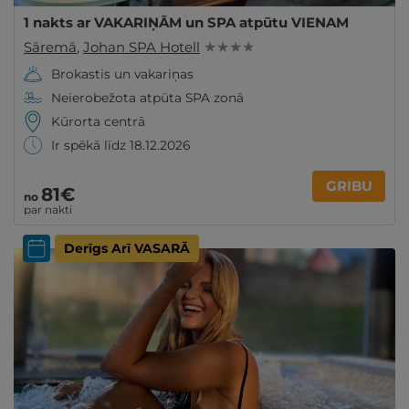
1 nakts ar VAKARIŅĀM un SPA atpūtu VIENAM
Sāremā
,
Johan SPA Hotell
★ ★ ★ ★
Brokastis un vakariņas
Neierobežota atpūta SPA zonā
Kūrorta centrā
Ir spēkā līdz 18.12.2026
GRIBU
81€
no
par nakti
Derīgs Arī VASARĀ