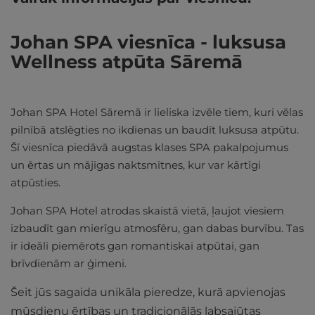
Johan SPA viesnīca - luksusa
Wellness atpūta Sāremā
Johan SPA Hotel Sāremā ir lieliska izvēle tiem, kuri vēlas
pilnībā atslēgties no ikdienas un baudīt luksusa atpūtu.
Šī viesnīca piedāvā augstas klases SPA pakalpojumus
un ērtas un mājīgas naktsmītnes, kur var kārtīgi
atpūsties.
Johan SPA Hotel atrodas skaistā vietā, ļaujot viesiem
izbaudīt gan mierīgu atmosfēru, gan dabas burvību. Tas
ir ideāli piemērots gan romantiskai atpūtai, gan
brīvdienām ar ģimeni.
Šeit jūs sagaida unikāla pieredze, kurā apvienojas
mūsdienu ērtības un tradicionālās labsajūtas