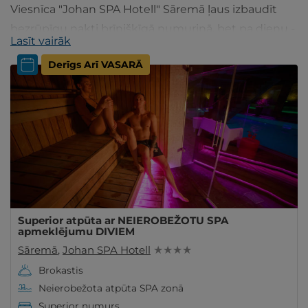
Viesnīca "Johan SPA Hotell" Sāremā ļaus izbaudīt
bezrūpīgu nakti brīnišķīgā numuriņā, bet pa dienu -
Lasīt vairāk
relaksējošu masāžu, atpūtu baseinā un pirtī!
Derīgs Arī VASARĀ
Superior atpūta ar NEIEROBEŽOTU SPA
apmeklējumu DIVIEM
Sāremā
,
Johan SPA Hotell
★ ★ ★ ★
Brokastis
Neierobežota atpūta SPA zonā
Superior numurs