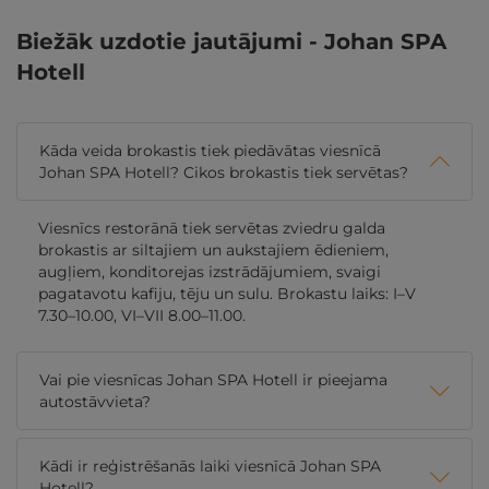
Biežāk uzdotie jautājumi - Johan SPA
Hotell
Kāda veida brokastis tiek piedāvātas viesnīcā
Johan SPA Hotell? Cikos brokastis tiek servētas?
Viesnīcs restorānā tiek servētas zviedru galda
brokastis ar siltajiem un aukstajiem ēdieniem,
augļiem, konditorejas izstrādājumiem, svaigi
pagatavotu kafiju, tēju un sulu. Brokastu laiks: I–V
7.30–10.00, VI–VII 8.00–11.00.
Vai pie viesnīcas Johan SPA Hotell ir pieejama
autostāvvieta?
Kādi ir reģistrēšanās laiki viesnīcā Johan SPA
Hotell?