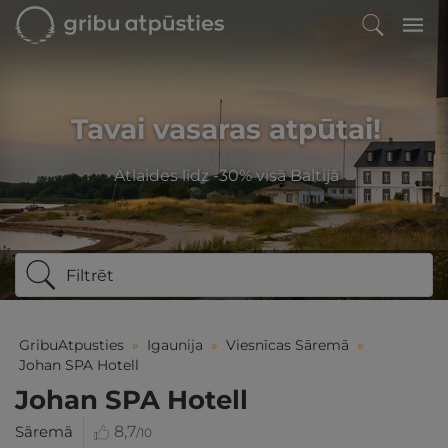
Tavai vasaras atpūtai!
Atlaides līdz -30% visā Baltijā
Filtrēt
GribuAtpusties
»
Igaunija
»
Viesnīcas Sāremā
»
Johan SPA Hotell
Johan SPA Hotell
Sāremā
8,7
/10