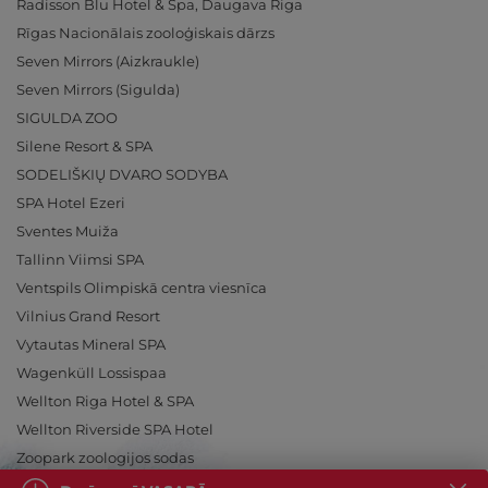
Radisson Blu Hotel & Spa, Daugava Riga
Rīgas Nacionālais zooloģiskais dārzs
Seven Mirrors (Aizkraukle)
Seven Mirrors (Sigulda)
SIGULDA ZOO
Silene Resort & SPA
SODELIŠKIŲ DVARO SODYBA
SPA Hotel Ezeri
Sventes Muiža
Tallinn Viimsi SPA
Ventspils Olimpiskā centra viesnīca
Vilnius Grand Resort
Vytautas Mineral SPA
Wagenküll Lossispaa
Wellton Riga Hotel & SPA
Wellton Riverside SPA Hotel
Zoopark zoologijos sodas