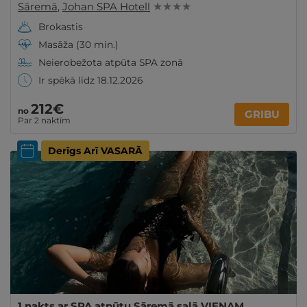
Sāremā
,
Johan SPA Hotell
★ ★ ★ ★
Brokastis
Masāža (30 min.)
Neierobežota atpūta SPA zonā
Ir spēkā līdz 18.12.2026
212€
no
GRIBU
Par 2 naktīm
Derīgs Arī VASARĀ
1 nakts ar SPA atpūtu Sāremā salā VIENAM