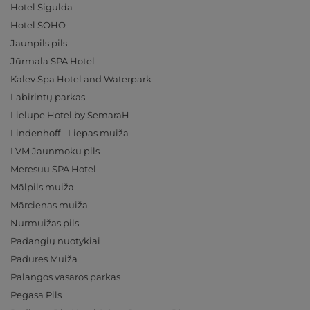
Hotel Sigulda
Hotel SOHO
Jaunpils pils
Jūrmala SPA Hotel
Kalev Spa Hotel and Waterpark
Labirintų parkas
Lielupe Hotel by SemaraH
Lindenhoff - Liepas muiža
LVM Jaunmoku pils
Meresuu SPA Hotel
Mālpils muiža
Mārcienas muiža
Nurmuižas pils
Padangių nuotykiai
Padures Muiža
Palangos vasaros parkas
Pegasa Pils