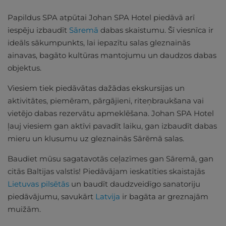
Papildus SPA atpūtai Johan SPA Hotel piedāvā arī
iespēju izbaudīt
Sāremā
dabas skaistumu. Šī viesnīca ir
ideāls sākumpunkts, lai iepazītu salas gleznainās
ainavas, bagāto kultūras mantojumu un daudzos dabas
objektus.
Viesiem tiek piedāvātas dažādas ekskursijas un
aktivitātes, piemēram, pārgājieni, riteņbraukšana vai
vietējo dabas rezervātu apmeklēšana. Johan SPA Hotel
ļauj viesiem gan aktīvi pavadīt laiku, gan izbaudīt dabas
mieru un klusumu uz gleznainās Sārēmā salas.
Baudiet mūsu sagatavotās ceļazīmes gan Sāremā, gan
citās Baltijas valstīs! Piedāvājam ieskatīties skaistajās
Lietuvas pilsētās
un baudīt daudzveidīgo sanatoriju
piedāvājumu, savukārt
Latvija
ir bagāta ar greznajām
muižām.