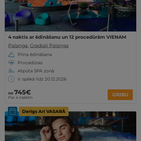
4 naktis ar ēdināšanu un 12 procedūrām VIENAM
Palanga
,
Gradiali Palanga
Pilna ēdināšana
Procedūras
Atpūta SPA zonā
Ir spēkā līdz 20.12.2026
745€
no
GRIBU
Par 4 naktīm
Derīgs Arī VASARĀ