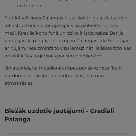
un tembru.
Turklāt vēl viens Palangas plus - šeit ir ļoti attīstīta velo
infrastruktūra. Celiņi vijas gar visu piekrasti - priežu
meži, jūras šalkoņa fonā un dzīve ir izdevusies! Bet, ja
patīk garāki pārgājieni, aizej no Palangas līdz Sventājai
ar nūjām. Neaizmirsti to visu iemūžināt lieliskos foto, kas
arī vēlāk Tev atgādinās par šīm brīvdienām.
Un atceries, ka mūsdienās rūpes par savu veselību ir
pārdomāta investīcija nākotnē, kas, tici man,
atmaksāsies!
Biežāk uzdotie jautājumi - Gradiali
Palanga