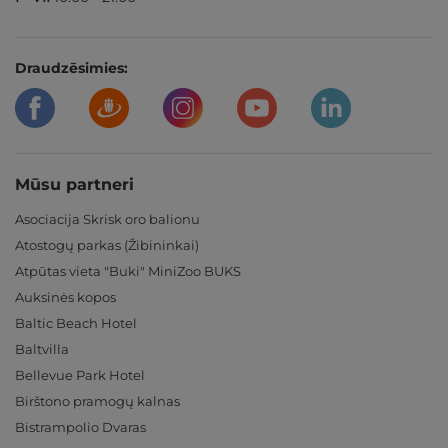
Draudzēsimies:
Mūsu partneri
Asociacija Skrisk oro balionu
Atostogų parkas (Žibininkai)
Atpūtas vieta "Buki" MiniZoo BUKS
Auksinės kopos
Baltic Beach Hotel
Baltvilla
Bellevue Park Hotel
Birštono pramogų kalnas
Bistrampolio Dvaras