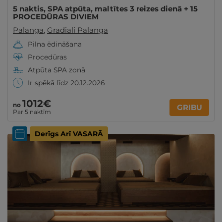
5 naktis, SPA atpūta, maltītes 3 reizes dienā + 15
PROCEDŪRAS DIVIEM
Palanga
,
Gradiali Palanga
Pilna ēdināšana
Procedūras
Atpūta SPA zonā
Ir spēkā līdz 20.12.2026
1012€
no
GRIBU
Par 5 naktīm
Derīgs Arī VASARĀ