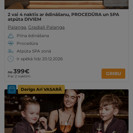
2 vai 4 naktis ar ēdināšanu, PROCEDŪRA un SPA
atpūta DIVIEM
Palanga
,
Gradiali Palanga
Pilna ēdināšana
Procedūra
Atpūta SPA zonā
Ir spēkā līdz 20.12.2026
399€
no
GRIBU
Par 2 naktīm
Derīgs Arī VASARĀ