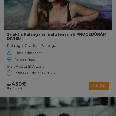
2 naktis Palangā ar maltītēm un 5 PROCEDŪRĀM
DIVIEM
Palanga
,
Gradiali Palanga
Pilna ēdināšana
Procedūras
Atpūta SPA zonā
Ir spēkā līdz 20.12.2026
450€
no
GRIBU
Par 2 naktīm