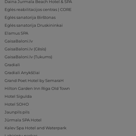
Daina Jurmala Beach Hotel & SPA
Eglės reabilitacijos centras | CORE
Eglės sanatorija Birštonas
Eglės sanatorija Druskininkai
Elamus SPA
GaisaBaloni.lv
GaisaBaloni.lv (Cēsis)
GaisaBaloni.lv (Tukums)
Gradiali
Gradiali Anykščiai
Grand Poet Hotel by SemaraH
Hilton Garden Inn Riga Old Town
Hotel Sigulda
Hotel SOHO
Jaunpils pils
Jūrmala SPA Hotel
Kalev Spa Hotel and Waterpark
Labirintų parkas