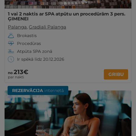
1 vai 2 naktis ar SPA atpūtu un procedūrām 3 pers.
ĢIMENEI
Palanga
,
Gradiali Palanga
Brokastis
Procedūras
Atpūta SPA zonā
Ir spēkā līdz 20.12.2026
213€
no
GRIBU
par nakti
REZERVĀCIJA
internetā