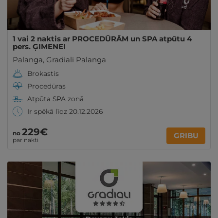
1 vai 2 naktis ar PROCEDŪRĀM un SPA atpūtu 4
pers. ĢIMENEI
Palanga
,
Gradiali Palanga
Brokastis
Procedūras
Atpūta SPA zonā
Ir spēkā līdz 20.12.2026
229€
no
GRIBU
par nakti