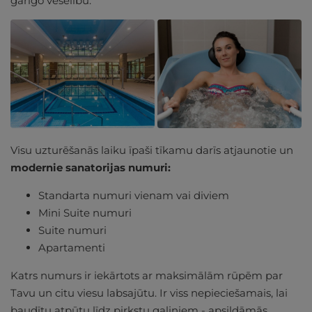
garīgo veselību.
Visu uzturēšanās laiku īpaši tīkamu darīs atjaunotie un
modernie sanatorijas numuri:
Standarta numuri vienam vai diviem
Mini Suite numuri
Suite numuri
Apartamenti
Katrs numurs ir iekārtots ar maksimālām rūpēm par
Tavu un citu viesu labsajūtu. Ir viss nepieciešamais, lai
baudītu atpūtu līdz pirkstu galiņiem - apsildāmās