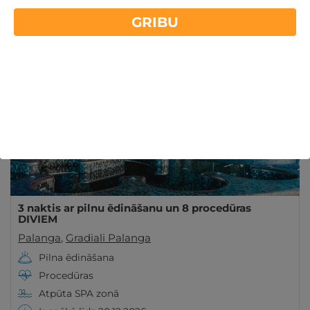
atpūtu. Komfortabli numuriņi, maltītes, labsajūtas
GRIBU
Lasīt vairāk
procedūras. Iegādājieties ceļazīmi!
REZERVĀCIJA
internetā
3 naktis ar pilnu ēdināšanu un 8 procedūras
DIVIEM
Palanga
,
Gradiali Palanga
Pilna ēdināšana
Procedūras
Atpūta SPA zonā