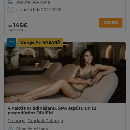
Atpūta SPA zonā
Ir spēkā līdz 20.12.2026
GRIBU
145€
no
par nakti
Derīgs Arī VASARĀ
4 naktis ar ēdināšanu, SPA atpūtu un 12
procedūrām DIVIEM
Palanga
,
Gradiali Palanga
Pilna ēdināšana