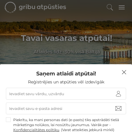
Tavai vasaras atpūtai!
Atlaides līdz -30% visā Baltijā
Saņem atlaidi atpūtai!
Filtrēt
Reģistrējies un atpūties vēl izdevīgāk
GribuAtpusties
Gradiali Palanga
Piekrītu, ka mani personas dati (e-pasts) tiks apstrādāti tiešā
Palanga
9,0
/10
mārketinga nolūkos, lai nosūtītu jaunumus. Vairāk par -
Sanatorija "Gradiali" nodrošina lielisku vairāku nakšu
Konfidencialitātes politiku
.
(Varat atteikties jebkurā mirklī)