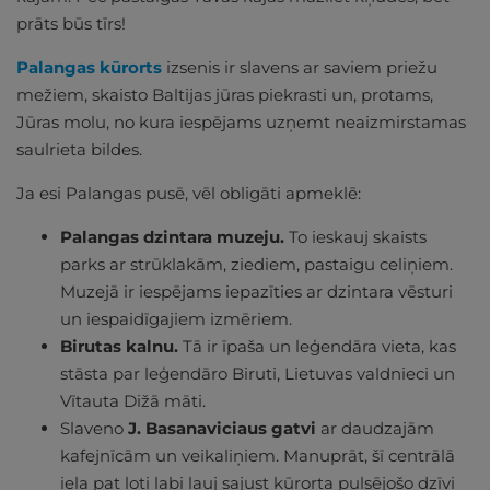
prāts būs tīrs!
Palangas kūrorts
izsenis ir slavens ar saviem priežu
mežiem, skaisto Baltijas jūras piekrasti un, protams,
Jūras molu, no kura iespējams uzņemt neaizmirstamas
saulrieta bildes.
Ja esi Palangas pusē, vēl obligāti apmeklē:
Palangas dzintara muzeju.
To ieskauj skaists
parks ar strūklakām, ziediem, pastaigu celiņiem.
Muzejā ir iespējams iepazīties ar dzintara vēsturi
un iespaidīgajiem izmēriem.
Birutas kalnu.
Tā ir īpaša un leģendāra vieta, kas
stāsta par leģendāro Biruti, Lietuvas valdnieci un
Vītauta Dižā māti.
Slaveno
J. Basanaviciaus gatvi
ar daudzajām
kafejnīcām un veikaliņiem. Manuprāt, šī centrālā
iela pat ļoti labi ļauj sajust kūrorta pulsējošo dzīvi