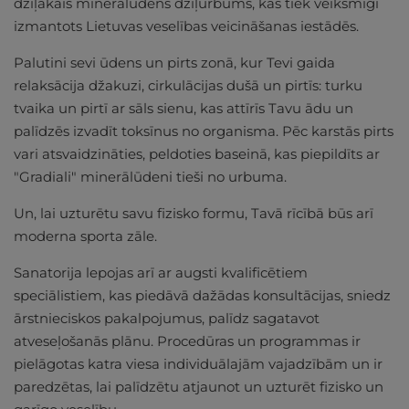
dziļākais minerālūdens dziļurbums, kas tiek veiksmīgi
izmantots Lietuvas veselības veicināšanas iestādēs.
Palutini sevi ūdens un pirts zonā, kur Tevi gaida
relaksācija džakuzi, cirkulācijas dušā un pirtīs: turku
tvaika un pirtī ar sāls sienu, kas attīrīs Tavu ādu un
palīdzēs izvadīt toksīnus no organisma. Pēc karstās pirts
vari atsvaidzināties, peldoties baseinā, kas piepildīts ar
"Gradiali" minerālūdeni tieši no urbuma.
Un, lai uzturētu savu fizisko formu, Tavā rīcībā būs arī
moderna sporta zāle.
Sanatorija lepojas arī ar augsti kvalificētiem
speciālistiem, kas piedāvā dažādas konsultācijas, sniedz
ārstnieciskos pakalpojumus, palīdz sagatavot
atveseļošanās plānu. Procedūras un programmas ir
pielāgotas katra viesa individuālajām vajadzībām un ir
paredzētas, lai palīdzētu atjaunot un uzturēt fizisko un