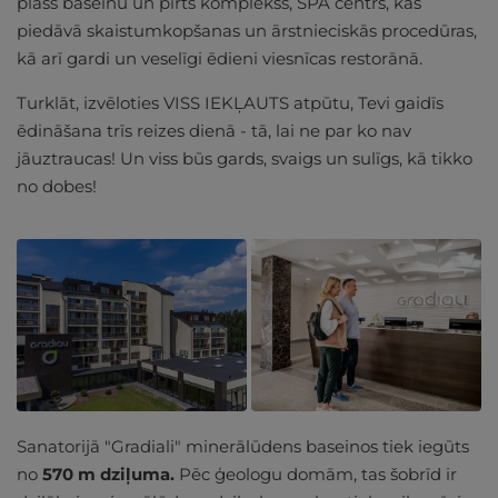
plašs baseinu un pirts komplekss, SPA centrs, kas
piedāvā skaistumkopšanas un ārstnieciskās procedūras,
kā arī gardi un veselīgi ēdieni viesnīcas restorānā.
Turklāt, izvēloties VISS IEKĻAUTS atpūtu, Tevi gaidīs
ēdināšana trīs reizes dienā - tā, lai ne par ko nav
jāuztraucas! Un viss būs gards, svaigs un sulīgs, kā tikko
no dobes!
Sanatorijā "Gradiali" minerālūdens baseinos tiek iegūts
no
570 m dziļuma.
Pēc ģeologu domām, tas šobrīd ir