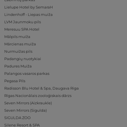
Lielupe Hotel by SemaraH
Lindenhoff - Liepas muiža
LVM Jaunmoku pils
Meresuu SPA Hotel
Mālpils muiža
Mārcienas muiža
Nurmuižas pils
Padangių nuotykiai
Padures Muiža
Palangos vasaros parkas
Pegasa Pils
Radisson Blu Hotel & Spa, Daugava Riga
Rīgas Nacionālais zooloģiskais dārzs
Seven Mirrors (Aizkraukle)
Seven Mirrors (Sigulda)
SIGULDA ZOO
Silene Resort & SPA