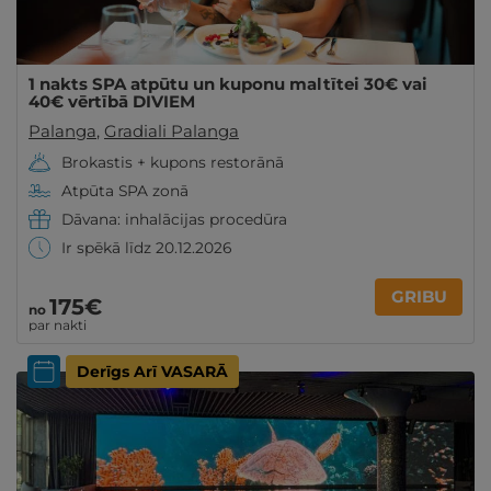
1 nakts SPA atpūtu un kuponu maltītei 30€ vai
40€ vērtībā DIVIEM
Palanga
,
Gradiali Palanga
Brokastis + kupons restorānā
Atpūta SPA zonā
Dāvana: inhalācijas procedūra
Ir spēkā līdz 20.12.2026
GRIBU
175€
no
par nakti
Derīgs Arī VASARĀ