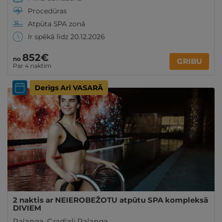
Procedūras
Atpūta SPA zonā
Ir spēkā līdz 20.12.2026
852€
no
GRIBU
Par 4 naktīm
Derīgs Arī VASARĀ
2 naktis ar NEIEROBEŽOTU atpūtu SPA kompleksā
DIVIEM
Palanga
,
Gradiali Palanga