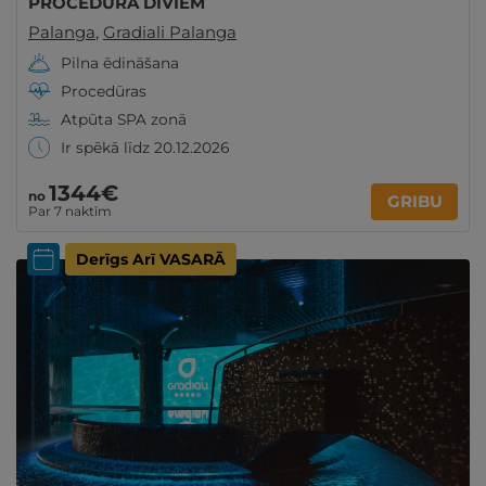
PROCEDŪRA DIVIEM
Palanga
,
Gradiali Palanga
Pilna ēdināšana
Procedūras
Atpūta SPA zonā
Ir spēkā līdz 20.12.2026
1344€
no
GRIBU
Par 7 naktīm
Derīgs Arī VASARĀ