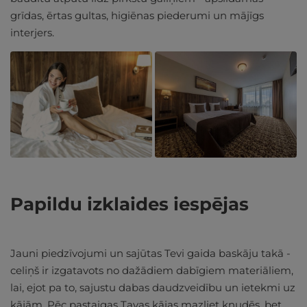
grīdas, ērtas gultas, higiēnas piederumi un mājīgs
interjers.
Papildu izklaides iespējas
Jauni piedzīvojumi un sajūtas Tevi gaida baskāju takā -
celiņš ir izgatavots no dažādiem dabīgiem materiāliem,
lai, ejot pa to, sajustu dabas daudzveidību un ietekmi uz
kājām. Pēc pastaigas Tavas kājas mazliet kņudēs, bet