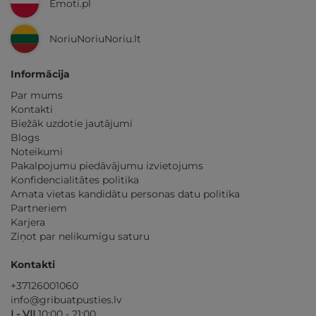
Emoti.pl
NoriuNoriuNoriu.lt
Informācija
Par mums
Kontakti
Biežāk uzdotie jautājumi
Blogs
Noteikumi
Pakalpojumu piedāvājumu izvietojums
Konfidencialitātes politika
Amata vietas kandidātu personas datu politika
Partneriem
Karjera
Ziņot par nelikumīgu saturu
Kontakti
+37126001060
info@gribuatpusties.lv
I - VII
10:00 - 21:00