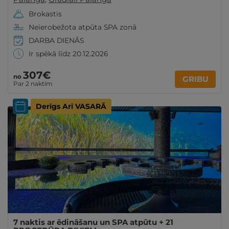
Brokastis
Neierobežota atpūta SPA zonā
DARBA DIENĀS
Ir spēkā līdz 20.12.2026
307€
no
GRIBU
Par 2 naktīm
Derīgs Arī VASARĀ
7 naktis ar ēdināšanu un SPA atpūtu + 21