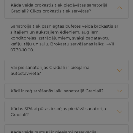
Kāda veida brokastis tiek piedāvātas sanatorijā
Gradiali? Cikos brokastis tiek servētas?
Sanatroijā tiek pasniegtas bufetes veida brokastis ar
siltajiem un aukstajiem ēdieniem, augļiem,
konditorejas izstrādājumiem, svaigi pagatavotu
kafiju, tēju un sulu. Brokastu servēšanas laiks: I–VII
07.30-10.00.
Vai pie sanatorijas Gradiali ir pieejama
autostāvvieta?
Kādi ir reģistrēšanās laiki sanatorijā Gradiali?
Kādas SPA atpūtas iespējas piedāvā sanatorija
Gradiali?
Kāda veida numuri ir pieejami rezervācijai