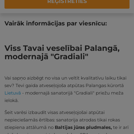
REĢISTRĒTIES
Vairāk informācijas par viesnīcu:
Viss Tavai veselībai Palangā,
modernajā "Gradiali"
Vai sapņo aizbēgt no visa un veltīt kvalitatīvu laiku tikai
sev? Tevi gaida atveseļojoša atpūtas Palangas kūrortā
Lietuvā
- modernajā sanatorijā "Gradiali" priežu meža
ielokā.
Šeit varēsi izbaudīt visas atveseļojošai atpūtai
nepieciešamās ērtības: sanatorija atrodas tikai rokas
stiepiena attālumā no
Baltijas jūras pludmales,
te ir arī