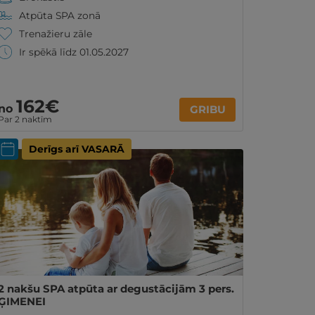
Atpūta SPA zonā
Trenažieru zāle
Ir spēkā līdz 01.05.2027
162€
no
GRIBU
Par 2 naktīm
Derīgs arī VASARĀ
2 nakšu SPA atpūta ar degustācijām 3 pers.
ĢIMENEI