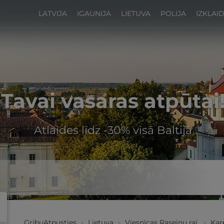
LATVIJA
IGAUNIJA
LIETUVA
POLIJA
IZKLAI
Tavai vasaras atpūtai
Atlaides līdz -30% visā Baltijā
GribuAtpusties
»
Lietuva
»
Viesnīcas Raseiņu raj.
»
Kar