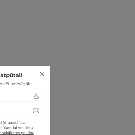
atpūtai!
s vēl izdevīgāk
 (e-pasts) tiks
lūkos, lai nosūtītu
ncialitātes politiku
.