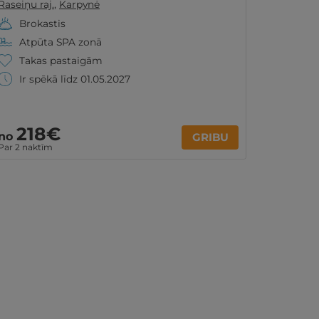
Raseiņu raj.
,
Karpynė
Brokastis
Atpūta SPA zonā
Takas pastaigām
Ir spēkā līdz 01.05.2027
218€
no
GRIBU
Par 2 naktīm