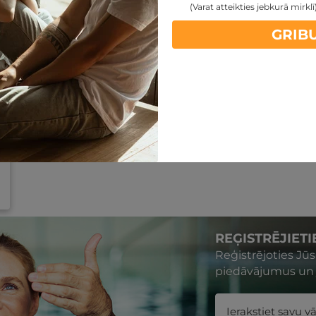
(Varat atteikties jebkurā mirklī
GRIB
REĢISTRĒJIET
Reģistrējoties Jū
piedāvājumus un