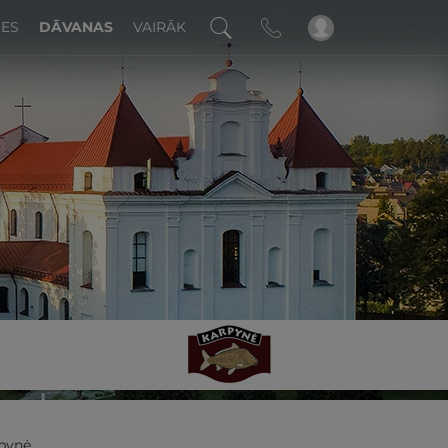
DES
DĀVANAS
VAIRĀK
!
pynė