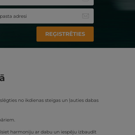
REĢISTRĒTIES
vā
tslēgties no ikdienas steigas un ļauties dabas
pāriem.
dīsiet harmoniju ar dabu un iespēju izbaudīt