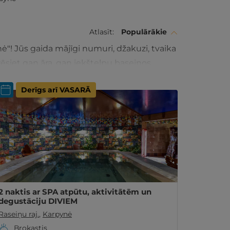
Atlasīt:
Populārākie
ė"! Jūs gaida mājīgi numuri, džakuzi, tvaika
arēsiet gan āra, gan iekštelpu baseinos.
u maltīti. Viesu namam ir ērta atrašanās
Derīgs arī VASARĀ
omaģistrāles Viļņa-Klaipēda.
2 naktis ar SPA atpūtu, aktivitātēm un
degustāciju DIVIEM
Raseiņu raj.
,
Karpynė
Brokastis