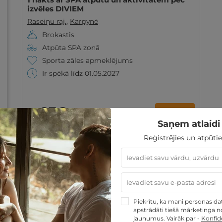
izvēles DIVIEM
Raseiņu raj.
,
Karpynė
Brokastis
Atpūta SPA zonā
Sporta zāles apmeklējums
Ir spēkā līdz 01.05.2027
87€
GRIBU
no
par nakti
Saņem atlaidi 
Reģistrējies un atpūtie
Piekrītu, ka mani personas dati
apstrādāti tiešā mārketinga no
jaunumus. Vairāk par -
Konfide