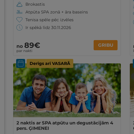
Brokastis
Atpūta SPA zonā + āra baseins
Tenisa spēle pēc izvēles
Ir spēkā līdz 30.11.2026
89€
GRIBU
no
par nakti
Derīgs arī VASARĀ
2 naktis ar SPA atpūtu un degustācijām 4
pers. ĢIMENEI