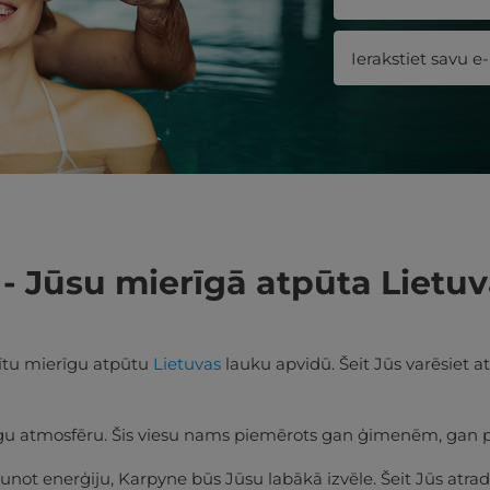
- Jūsu mierīgā atpūta Lietu
dītu mierīgu atpūtu
Lietuvas
lauku apvidū. Šeit Jūs varēsiet a
īgu atmosfēru. Šis viesu nams piemērots gan ģimenēm, gan 
aunot enerģiju, Karpyne būs Jūsu labākā izvēle. Šeit Jūs atra