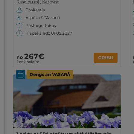
Raseiņu raj.
,
Karpynė
Brokastis
Atpūta SPA zonā
Pastaigu takas
Ir spēkā līdz 01.05.2027
267€
no
GRIBU
Par 2 naktīm
Derīgs arī VASARĀ
1 nakts ar SPA atpūtu un aktivitātēm pēc