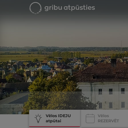
Vēlos IDEJU
Vēlos
atpūtai
REZERVĒT