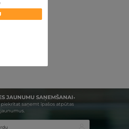
)
U
IES JAUNUMU SAŅEMŠANAI
s piekrītat saņemt īpašos atpūtas
 jaunumus.