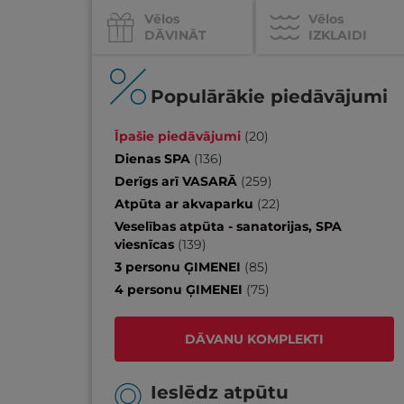
Vēlos
Vēlos
DĀVINĀT
IZKLAIDI
Populārākie piedāvājumi
Īpašie piedāvājumi
(
20
)
Dienas SPA
(
136
)
Derīgs arī VASARĀ
(
259
)
Atpūta ar akvaparku
(
22
)
Veselības atpūta - sanatorijas, SPA
viesnīcas
(
139
)
3 personu ĢIMENEI
(
85
)
4 personu ĢIMENEI
(
75
)
DĀVANU KOMPLEKTI
Ieslēdz atpūtu