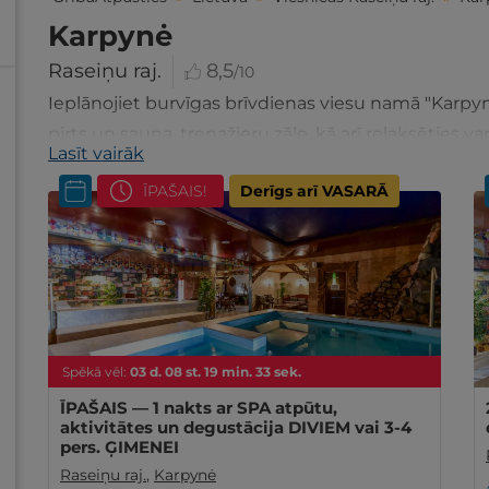
Karpynė
Raseiņu raj.
8,5
/10
Ieplānojiet burvīgas brīvdienas viesu namā "Karpyn
pirts un sauna, trenažieru zāle, kā arī relaksēties v
Lasīt vairāk
Savukārt restorānā esat laipni aicināti ieturēt gard
ĪPAŠAIS!
Derīgs arī VASARĀ
vieta - tas atrodas netālu no Lietuvas galvenās aut
Spēkā vēl:
03
d.
08
st.
19
min.
32
sek.
ĪPAŠAIS — 1 nakts ar SPA atpūtu,
aktivitātes un degustācija DIVIEM vai 3-4
pers. ĢIMENEI
Raseiņu raj.
,
Karpynė