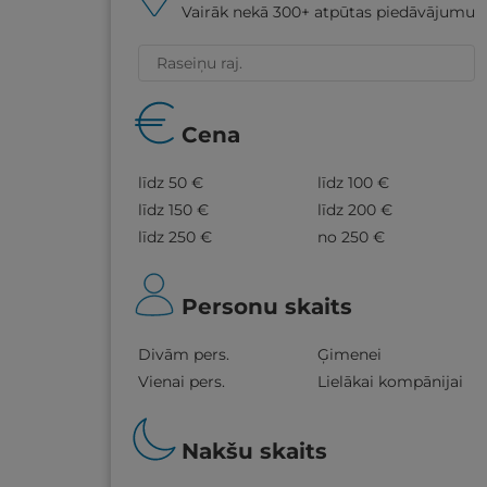
Vairāk nekā 300+ atpūtas piedāvājumu
Cena
līdz 50 €
līdz 100 €
līdz 150 €
līdz 200 €
līdz 250 €
no 250 €
Personu skaits
Divām pers.
Ģimenei
Vienai pers.
Lielākai kompānijai
Nakšu skaits