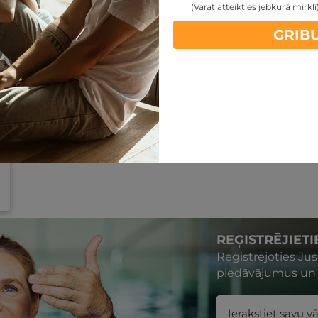
(Varat atteikties jebkurā mirklī
GRIB
REĢISTRĒJIET
Reģistrējoties Jū
piedāvājumus un