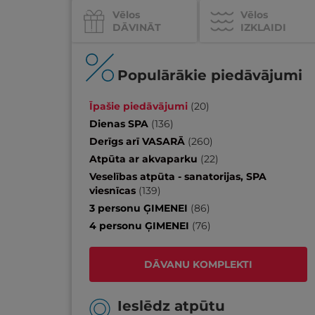
Vēlos
Vēlos
DĀVINĀT
IZKLAIDI
Populārākie piedāvājumi
Īpašie piedāvājumi
(
20
)
Dienas SPA
(
136
)
Derīgs arī VASARĀ
(
260
)
Atpūta ar akvaparku
(
22
)
Veselības atpūta - sanatorijas, SPA
viesnīcas
(
139
)
3 personu ĢIMENEI
(
86
)
4 personu ĢIMENEI
(
76
)
DĀVANU KOMPLEKTI
Ieslēdz atpūtu