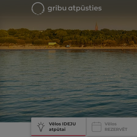
Vēlos IDEJU
Vēlos
atpūtai
REZERVĒT