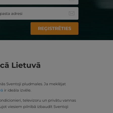
REĢISTRĒTIES
īcā Lietuvā
nās Sventoji pludmales. Ja meklējat
vā
ir ideāla izvēle.
dicionieri, televizoru un privātu vannas
ujot viesiem pilnībā izbaudīt Sventoji