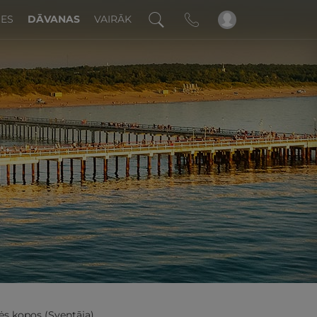
DES
DĀVANAS
VAIRĀK
!
ės kopos (Sventāja)