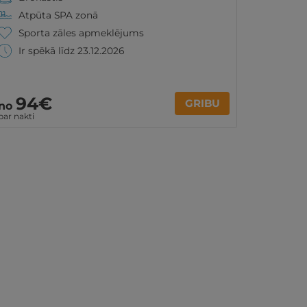
Atpūta SPA zonā
Sporta zāles apmeklējums
Ir spēkā līdz 23.12.2026
94€
GRIBU
no
par nakti