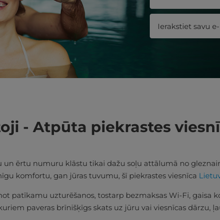
ji - Atpūta piekrastes viesn
u un ērtu numuru klāstu tikai dažu soļu attālumā no gleznai
īgu komfortu, gan jūras tuvumu, šī piekrastes viesnīca
Lietu
not patīkamu uzturēšanos, tostarp bezmaksas Wi-Fi, gaisa kon
riem paveras brīnišķīgs skats uz jūru vai viesnīcas dārzu, ļa