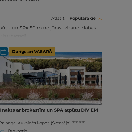
Atlasīt:
Populārākie
pūtu un SPA 50 m no jūras. Izbaudi dabas
v jau tagad!
Derīgs arī VASARĀ
1 nakts ar brokastīm un SPA atpūtu DIVIEM
★ ★ ★ ★
Palanga
,
Auksinės kopos (Sventāja)
Brokastis