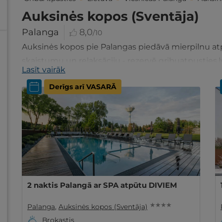
Auksinės kopos (Sventāja)
Palanga
8,0
/10
Auksinės kopos pie Palangas piedāvā mierpilnu at
skaistumu un relaksāciju - rezervē gribuatpusties.l
Lasīt vairāk
Derīgs arī VASARĀ
2 naktis Palangā ar SPA atpūtu DIVIEM
★ ★ ★ ★
Palanga
,
Auksinės kopos (Sventāja)
Brokastis