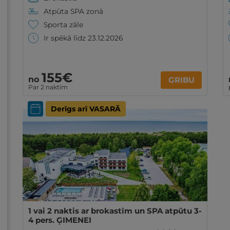
Atpūta SPA zonā
Sporta zāle
Ir spēkā līdz 23.12.2026
155€
no
GRIBU
Par 2 naktīm
Derīgs arī VASARĀ
1 vai 2 naktis ar brokastīm un SPA atpūtu 3-
4 pers. ĢIMENEI