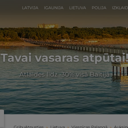
LATVIJA
IGAUNIJA
LIETUVA
POLIJA
IZKLAI
Tavai vasaras atpūtai
Atlaides līdz -30% visā Baltijā
GribuAtpusties
»
Lietuva
»
Viesnīcas Palangā
»
Auksin