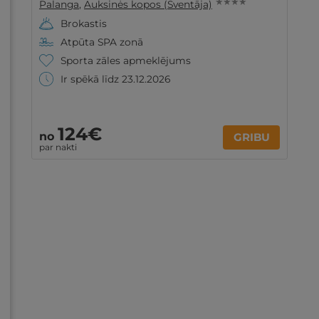
★ ★ ★ ★
Palanga
,
Auksinės kopos (Sventāja)
Brokastis
Atpūta SPA zonā
Sporta zāles apmeklējums
Ir spēkā līdz 23.12.2026
124€
no
GRIBU
par nakti