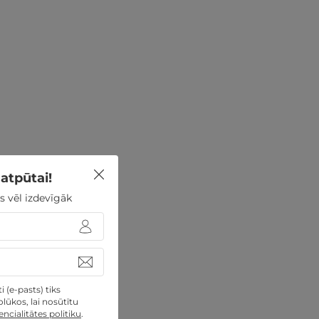
atpūtai!
s vēl izdevīgāk
 (e-pasts) tiks
lūkos, lai nosūtītu
ncialitātes politiku
.