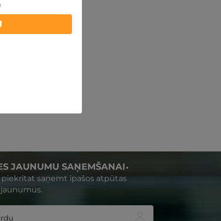
)
U
IES JAUNUMU SAŅEMŠANAI
s piekrītat saņemt īpašos atpūtas
 jaunumus.