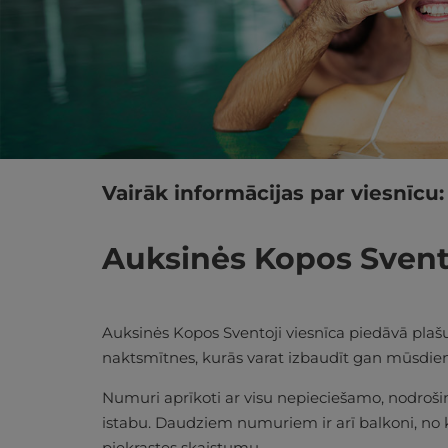
Vairāk informācijas par viesnīcu:
Auksinės Kopos Svento
Auksinės Kopos Sventoji viesnīca piedāvā plaš
naktsmītnes, kurās varat izbaudīt gan mūsdien
Numuri aprīkoti ar visu nepieciešamo, nodroši
istabu. Daudziem numuriem ir arī balkoni, no ku
piekrastes skaistumu.