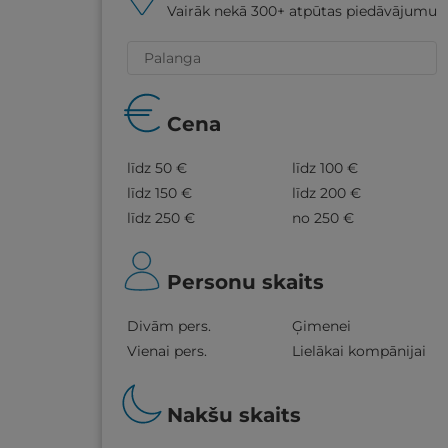
Vairāk nekā 300+ atpūtas piedāvājumu
Cena
līdz 50 €
līdz 100 €
līdz 150 €
līdz 200 €
līdz 250 €
no 250 €
Personu skaits
Divām pers.
Ģimenei
Vienai pers.
Lielākai kompānijai
Nakšu skaits