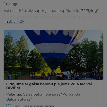
Palanga
Vai esat kādreiz sapņojis par iespēju lidot? "Flying"
komanda ļaus justies kā spārnos. Skatiet ērtāko
Lasīt vairāk
vietu savam lidojumam. Lidojumi pie jūras.
Lidojums ar gaisa balonu pie jūras VIENAM vai
DIVIEM
Palanga
,
Gaisa baloni pie jūras "Komanda
Balionautojas"
Lidojums ar gaisa balonu