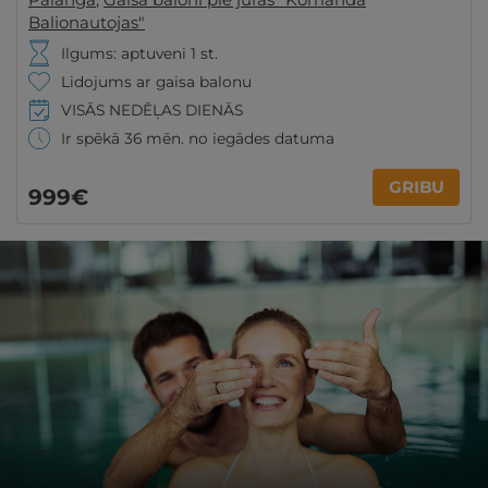
Balionautojas"
Ilgums: aptuveni 1 st.
Lidojums ar gaisa balonu
VISĀS NEDĒĻAS DIENĀS
Ir spēkā 36 mēn. no iegādes datuma
GRIBU
999€