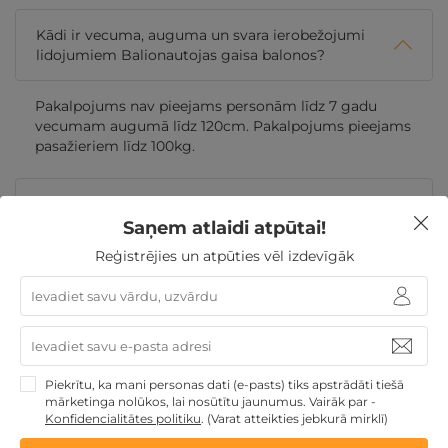
Kādi ir vecuma, auguma un svara ierobežojumi
lidojumiem Balionautojas gaisa balonos?
Pakalpojums nav pieejams personām līdz 7 gadu
vecumam augumā līdz 120cm. Pakalpojums pieejams
pasažieriem līdz 100kg.
Vai lidojuma laikā Balionautojas gaisa balonos ir
atļauts lietot alkoholiskos dzērienus?
Saņem atlaidi atpūtai!
Reģistrējies un atpūties vēl izdevīgāk
Cik personas var vienlaicīgi doties lidojumā
Balionautojas gaisa balonā?
Kāds apģērbs un apavi ir ieteicami lidojumam
Balionautojas gaisa balonā?
Piekrītu, ka mani personas dati (e-pasts) tiks apstrādāti tiešā
mārketinga nolūkos, lai nosūtītu jaunumus. Vairāk par -
Konfidencialitātes politiku
.
(Varat atteikties jebkurā mirklī)
Cik ilgs ir lidojums Balionautojas gaisa balonā?