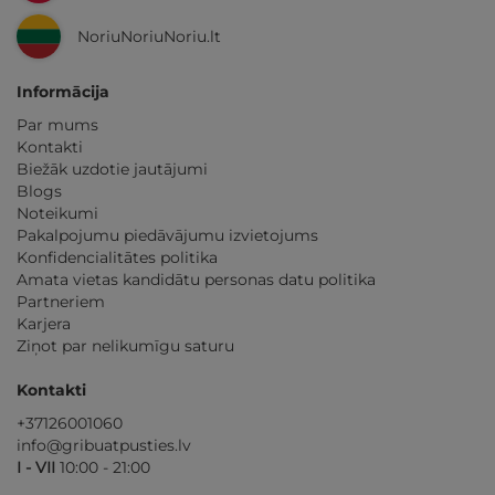
NoriuNoriuNoriu.lt
Informācija
Par mums
Kontakti
Biežāk uzdotie jautājumi
Blogs
Noteikumi
Pakalpojumu piedāvājumu izvietojums
Konfidencialitātes politika
Amata vietas kandidātu personas datu politika
Partneriem
Karjera
Ziņot par nelikumīgu saturu
Kontakti
+37126001060
info@gribuatpusties.lv
I - VII
10:00 - 21:00