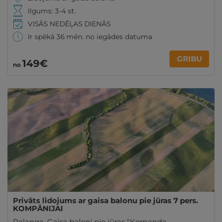
Ilgums: 3-4 st.
VISĀS NEDĒĻAS DIENĀS
Ir spēkā 36 mēn. no iegādes datuma
GRIBU
149€
no
Privāts lidojums ar gaisa balonu pie jūras 7 pers.
KOMPĀNIJAI
Palanga
,
Gaisa baloni pie jūras "Komanda