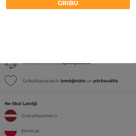
GRIBU
Nekādas
apkalpošanas un administrācijas
maksas
14 dienu
naudas atmaksas garantija
Kvalitatīva klientu
apkalpošana
GribuAtpusties.lv
izmēģināts
un
pārbaudīts
Ne tikai Latvijā
GribuAtpusties.lv
Emoti.pl