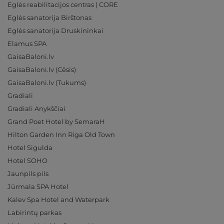
Eglės reabilitacijos centras | CORE
Eglės sanatorija Birštonas
Eglės sanatorija Druskininkai
Elamus SPA
GaisaBaloni.lv
GaisaBaloni.lv (Cēsis)
GaisaBaloni.lv (Tukums)
Gradiali
Gradiali Anykščiai
Grand Poet Hotel by SemaraH
Hilton Garden Inn Riga Old Town
Hotel Sigulda
Hotel SOHO
Jaunpils pils
Jūrmala SPA Hotel
Kalev Spa Hotel and Waterpark
Labirintų parkas