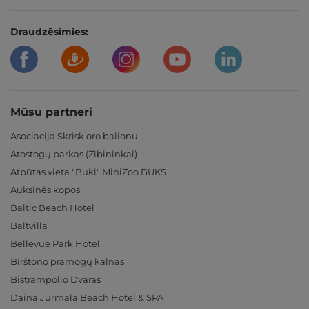
Draudzēsimies:
Mūsu partneri
Asociacija Skrisk oro balionu
Atostogų parkas (Žibininkai)
Atpūtas vieta "Buki" MiniZoo BUKS
Auksinės kopos
Baltic Beach Hotel
Baltvilla
Bellevue Park Hotel
Birštono pramogų kalnas
Bistrampolio Dvaras
Daina Jurmala Beach Hotel & SPA