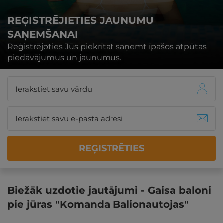
REĢISTRĒJIETIES JAUNUMU
SAŅEMŠANAI
Reģistrējoties Jūs piekrītat saņemt īpašos atpūtas
piedāvājumus un jaunumus.
REĢISTRĒTIES
Biežāk uzdotie jautājumi - Gaisa baloni
pie jūras "Komanda Balionautojas"