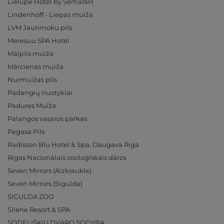
Lielupe Hotel by SemaraH
Lindenhoff - Liepas muiža
LVM Jaunmoku pils
Meresuu SPA Hotel
Mālpils muiža
Mārcienas muiža
Nurmuižas pils
Padangių nuotykiai
Padures Muiža
Palangos vasaros parkas
Pegasa Pils
Radisson Blu Hotel & Spa, Daugava Riga
Rīgas Nacionālais zooloģiskais dārzs
Seven Mirrors (Aizkraukle)
Seven Mirrors (Sigulda)
SIGULDA ZOO
Silene Resort & SPA
SODELIŠKIŲ DVARO SODYBA