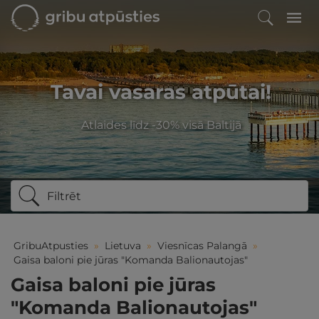
Tavai vasaras atpūtai!
Atlaides līdz -30% visā Baltijā
Filtrēt
GribuAtpusties
»
Lietuva
»
Viesnīcas Palangā
»
Gaisa baloni pie jūras "Komanda Balionautojas"
Gaisa baloni pie jūras
"Komanda Balionautojas"