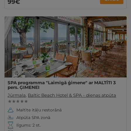
99€
SPA programma "Laimīgā ģimene" ar MALTĪTI 3
pers. ĢIMENEI
Jūrmala
,
Baltic Beach Hotel & SPA - dienas atpūta
★ ★ ★ ★ ★
Maltīte itāļu restorānā
Atpūta SPA zonā
Ilgums: 2 st.