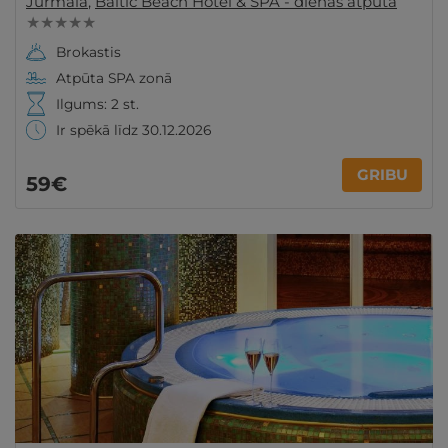
Jūrmala
,
Baltic Beach Hotel & SPA - dienas atpūta
★ ★ ★ ★ ★
Brokastis
Atpūta SPA zonā
Ilgums: 2 st.
Ir spēkā līdz 30.12.2026
GRIBU
59€