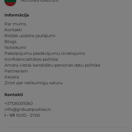
NoriuNoriuNoriu.lt
Informācija
Par mums
Kontakti
Biežāk uzdotie jautājumi
Blogs
Noteikumi
Pakalpojumu piedāvājumu izvietojums
Konfidencialitātes politika
Amata vietas kandidātu personas datu politika
Partneriem
Karjera
Ziņot par nelikumīgu saturu
Kontakti
+37126001060
info@gribuatpusties.lv
I - VII
10:00 - 21:00