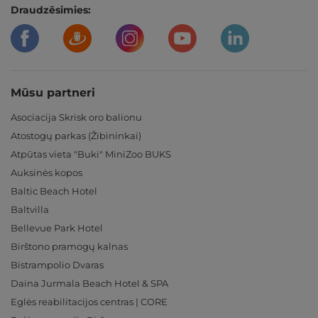
Draudzēsimies:
Mūsu partneri
Asociacija Skrisk oro balionu
Atostogų parkas (Žibininkai)
Atpūtas vieta "Buki" MiniZoo BUKS
Auksinės kopos
Baltic Beach Hotel
Baltvilla
Bellevue Park Hotel
Birštono pramogų kalnas
Bistrampolio Dvaras
Daina Jurmala Beach Hotel & SPA
Eglės reabilitacijos centras | CORE