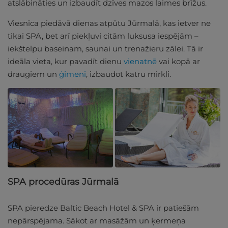
atslābināties un izbaudīt dzīves mazos laimes brīžus.
Viesnīca piedāvā dienas atpūtu Jūrmalā, kas ietver ne
tikai SPA, bet arī piekļuvi citām luksusa iespējām –
iekštelpu baseinam, saunai un trenažieru zālei. Tā ir
ideāla vieta, kur pavadīt dienu
vienatnē
vai kopā ar
draugiem un
ģimeni
, izbaudot katru mirkli.
SPA procedūras Jūrmalā
SPA pieredze Baltic Beach Hotel & SPA ir patiešām
nepārspējama. Sākot ar masāžām un ķermeņa