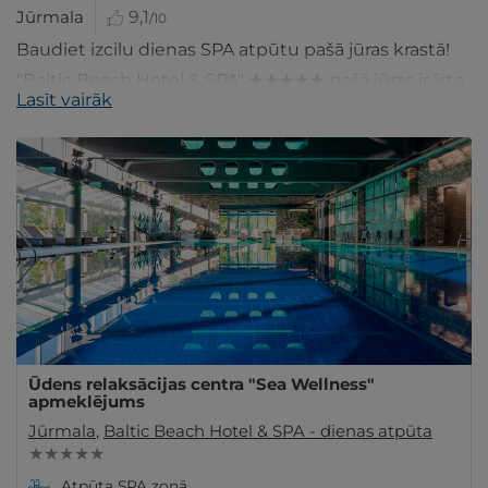
Jūrmala
9,1
/10
Baudiet izcilu dienas SPA atpūtu pašā jūras krastā!
"Baltic Beach Hotel & SPA" ★★★★★ pašā jūras ir īsta
Lasīt vairāk
SPA un gardēžu paradīze!
Ūdens relaksācijas centra "Sea Wellness"
apmeklējums
Jūrmala
,
Baltic Beach Hotel & SPA - dienas atpūta
★ ★ ★ ★ ★
Atpūta SPA zonā