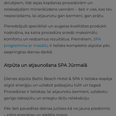
skrubjiem, līdz sejas kopšanas procedūrām un
relaksējošām minerālūdens vannām – šeit ir viss, kas tev
nepieciešams, lai atjaunotu gan ķermeni, gan prātu.
Pieredzējuši speciālisti un augstas kvalitātes produkti
nodrošina, ka katra procedūra sniedz maksimālu
komfortu un redzamus rezultātus. Piemēram,
SPA
programma ar masāžu
ir lielisks komplekts atpūtai pēc
saspringtas dienas darbā.
Atpūta un atjaunošana SPA Jūrmalā
Dienas atpūta Baltic Beach Hotel & SPA ir lieliska iespēja
atgūt enerģiju un uzlabot pašsajūtu tūlīt un tagad.
Procedūras ir lieliskas, lai atjaunotu ķermeni, uzlabotu
garīgo labsajūtu un sniegtu dziļu relaksāciju.
Pēc šeit pavadītas dienas jutīsies kā no jauna piedzimis
– pilns enerģijas un iekšēja miera.