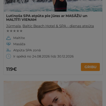
Lutinoša SPA atpūta pie jūras ar MASĀŽU un
MALTĪTI VIENAM
Jūrmala
,
Baltic Beach Hotel & SPA - dienas atpūta
★ ★ ★ ★ ★
Maltīte
Masāža
Atpūta SPA zonā
Ir spēkā no 24.08.2026 līdz 30.12.2026
GRIBU
119€