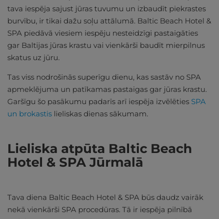
tava iespēja sajust jūras tuvumu un izbaudīt piekrastes
burvību, ir tikai dažu soļu attālumā. Baltic Beach Hotel &
SPA piedāvā viesiem iespēju nesteidzīgi pastaigāties
gar Baltijas jūras krastu vai vienkārši baudīt mierpilnus
skatus uz jūru.
Tas viss nodrošinās superīgu dienu, kas sastāv no SPA
apmeklējuma un patīkamas pastaigas gar jūras krastu.
Garšīgu šo pasākumu padarīs arī iespēja izvēlēties
SPA
un brokastis
lieliskas dienas sākumam.
Lieliska atpūta Baltic Beach
Hotel & SPA Jūrmalā
Tava diena Baltic Beach Hotel & SPA būs daudz vairāk
nekā vienkārši SPA procedūras. Tā ir iespēja pilnībā