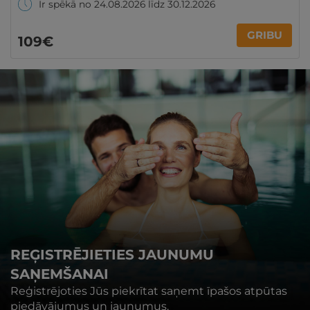
Ir spēkā no 24.08.2026 līdz 30.12.2026
GRIBU
109€
REĢISTRĒJIETIES JAUNUMU
SAŅEMŠANAI
Reģistrējoties Jūs piekrītat saņemt īpašos atpūtas
piedāvājumus un jaunumus.