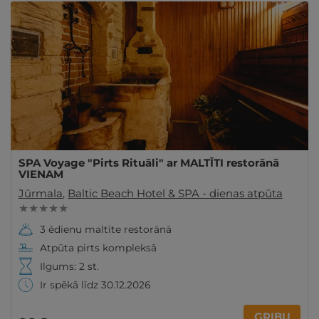
SPA Voyage "Pirts Rituāli" ar MALTĪTI restorānā
VIENAM
Jūrmala
,
Baltic Beach Hotel & SPA - dienas atpūta
★ ★ ★ ★ ★
3 ēdienu maltīte restorānā
Atpūta pirts kompleksā
Ilgums: 2 st.
Ir spēkā līdz 30.12.2026
GRIBU