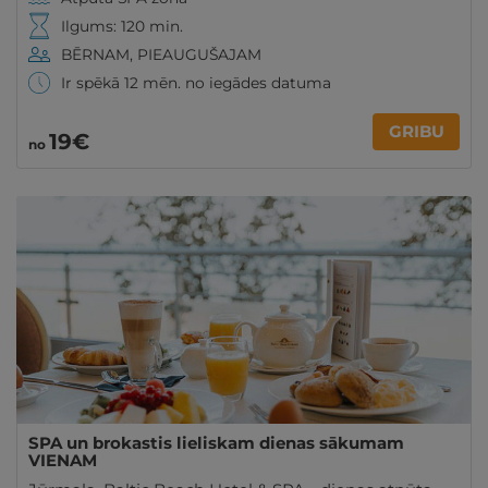
Ilgums: 120 min.
BĒRNAM, PIEAUGUŠAJAM
Ir spēkā 12 mēn. no iegādes datuma
GRIBU
19€
no
SPA un brokastis lieliskam dienas sākumam
VIENAM