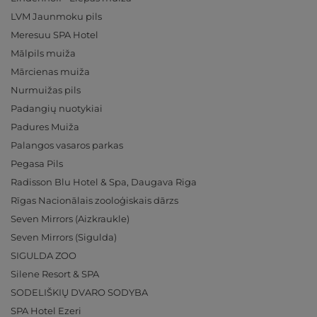
LVM Jaunmoku pils
Meresuu SPA Hotel
Mālpils muiža
Mārcienas muiža
Nurmuižas pils
Padangių nuotykiai
Padures Muiža
Palangos vasaros parkas
Pegasa Pils
Radisson Blu Hotel & Spa, Daugava Riga
Rīgas Nacionālais zooloģiskais dārzs
Seven Mirrors (Aizkraukle)
Seven Mirrors (Sigulda)
SIGULDA ZOO
Silene Resort & SPA
SODELIŠKIŲ DVARO SODYBA
SPA Hotel Ezeri