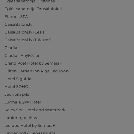
Eglės sanatorija Birštonas
Eglės sanatorija Druskininkai
Elamus SPA
GaisaBaloni.lv
GaisaBaloni.lv (Cēsis)
GaisaBaloni.lv (Tukums)
Gradiali
Gradiali Anykščiai
Grand Poet Hotel by SemaraH
Hilton Garden Inn Riga Old Town
Hotel Sigulda
Hotel SOHO
Jaunpils pils
Jūrmala SPA Hotel
Kalev Spa Hotel and Waterpark
Labirintų parkas
Lielupe Hotel by SemaraH
Lindenhoff - Liepas muiža