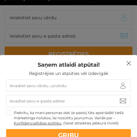
REĢISTRĒTIES
Saņem atlaidi atpūtai!
Reģistrējies un atpūties vēl izdevīgāk
Vairāk informācijas par viesnīcu:
Atpūties greznajā viesnīcā -
Baltic Beach Hotel & SPA
Jūrmalā
Piekrītu, ka mani personas dati (e-pasts) tiks apstrādāti tiešā
mārketinga nolūkos, lai nosūtītu jaunumus. Vairāk par -
Konfidencialitātes politiku
.
(Varat atteikties jebkurā mirklī)
GRIBU