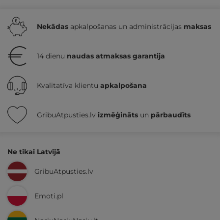
Nekādas
apkalpošanas un administrācijas
maksas
14 dienu
naudas atmaksas garantija
Kvalitatīva klientu
apkalpošana
GribuAtpusties.lv
izmēģināts
un
pārbaudīts
Ne tikai Latvijā
GribuAtpusties.lv
Emoti.pl