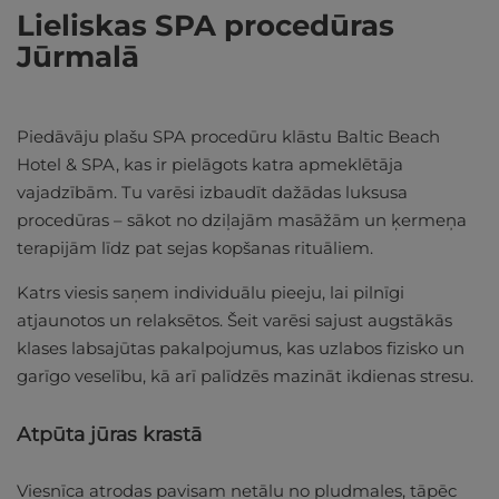
Lieliskas SPA procedūras
Jūrmalā
Piedāvāju plašu SPA procedūru klāstu Baltic Beach
Hotel & SPA, kas ir pielāgots katra apmeklētāja
vajadzībām. Tu varēsi izbaudīt dažādas luksusa
procedūras – sākot no dziļajām masāžām un ķermeņa
terapijām līdz pat sejas kopšanas rituāliem.
Katrs viesis saņem individuālu pieeju, lai pilnīgi
atjaunotos un relaksētos. Šeit varēsi sajust augstākās
klases labsajūtas pakalpojumus, kas uzlabos fizisko un
garīgo veselību, kā arī palīdzēs mazināt ikdienas stresu.
Atpūta jūras krastā
Viesnīca atrodas pavisam netālu no pludmales, tāpēc