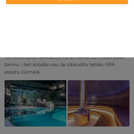
Mierpilna un grezna diena Baltic Beach Hotel & SPA, kur
SPA procedūras ir ar relaksējošu atmosfēru Jūrmalā tieši
jūras krastā. Šī viesnīca ir kā radīta, lai pavadītu dienu
komfortabli, baudot mieru un labsajūtu.
Vai vēlies dziļu relaksāciju vai arī atklāt Jūrmalas īpašo
šarmu – šeit atradīsi visu, lai izbaudītu lielisku SPA
atpūtu Jūrmalā.