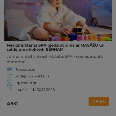
Neaizmirstams SPA piedzīvojums ar MASĀŽU un
saldējuma kokteili BĒRNAM
Jūrmala
,
Baltic Beach Hotel & SPA - dienas atpūta
★ ★ ★ ★ ★
Procedūras
Saldējuma kokteilis
Ilgums: ≈1 st.
Ir spēkā līdz 30.12.2026
GRIBU
49€