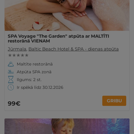
SPA Voyage "The Garden" atpūta ar MALTĪTI
restorānā VIENAM
Jūrmala
,
Baltic Beach Hotel & SPA - dienas atpūta
★ ★ ★ ★ ★
Maltīte restorānā
Atpūta SPA zonā
Ilgums: 2 st.
Ir spēkā līdz 30.12.2026
GRIBU
99€