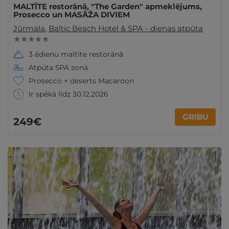
MALTĪTE restorānā, "The Garden" apmeklējums,
Prosecco un MASĀŽA DIVIEM
Jūrmala
,
Baltic Beach Hotel & SPA - dienas atpūta
★ ★ ★ ★ ★
3 ēdienu maltīte restorānā
Atpūta SPA zonā
Prosecco + deserts Macaroon
Ir spēkā līdz 30.12.2026
GRIBU
249€