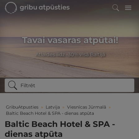
Tavai vasaras atpūtai!
Atlaides līdz -30% visā Baltijā
Filtrēt
GribuAtpusties
»
Latvija
»
Viesnīcas Jūrmalā
»
Baltic Beach Hotel & SPA - dienas atpūta
Baltic Beach Hotel & SPA -
dienas atpūta