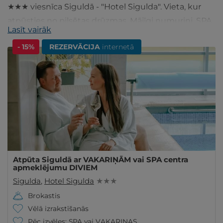
★★★ viesnīca Siguldā - "Hotel Sigulda". Vieta, kur
atpūsties no pilsētas drūzmas. Mājīgi numuriņi, SPA
Lasīt vairāk
ar baseinu un saunu. Izvēlies no GribuAtpusties.lv
- 15%
REZERVĀCIJA
internetā
Atpūta Siguldā ar VAKARIŅĀM vai SPA centra
apmeklējumu DIVIEM
Sigulda
,
Hotel Sigulda
★ ★ ★
Brokastis
Vēlā izrakstīšanās
Pēc izvēles: SPA vai VAKARIŅAS