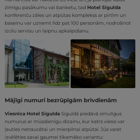
zīmīgu pasākumu vai banketu, tad
Hotel Sigulda
konferenču zāles un atpūtas komplekss ar pirtīm un
baseinu var uzņemt līdz pat 100 personām, nodrošinot
izcilu servisu un laipnu apkalpošanu.
Mājīgi numuri bezrūpīgām brīvdienām
Viesnīca Hotel Sigulda
Siguldā piedāvā omulīgus
numurus ar mūsdienīgu dizainu, kur katrs viesis var
ļauties netraucētai un mierpilnai atpūtai. Jūs varat
izvēlēties savai gaumei tīkamāko variantu: