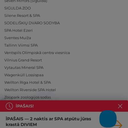
Seven Mirrors (Sigulda)
SIGULDA ZOO
Silene Resort & SPA
SODELIŠKIŲ DVARO SODYBA
SPA Hotel Ezeri
Sventes Muiža
Tallinn Viimsi SPA
Ventspils Olimpiskā centra viesnīca
Vilnius Grand Resort
Vytautas Mineral SPA
Wagenküll Lossispaa
Wellton Riga Hotel & SPA
Wellton Riverside SPA Hotel
Zoopark zoologijos sodas
ĪPAŠAIS!
ĪPAŠAIS — 2 naktis ar SPA atpūtu jūras
krastā DIVIEM
Ieslēdz atpūtu!