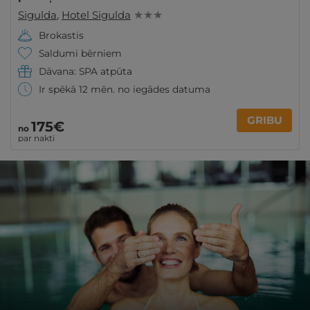
Sigulda
,
Hotel Sigulda
★ ★ ★
Brokastis
Saldumi bērniem
Dāvana: SPA atpūta
Ir spēkā 12 mēn. no iegādes datuma
GRIBU
175€
no
par nakti