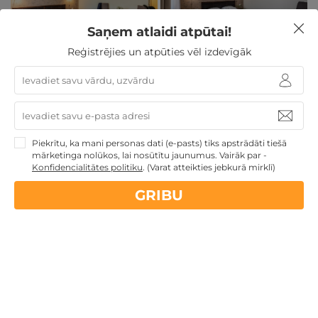
Saņem atlaidi atpūtai!
Reģistrējies un atpūties vēl izdevīgāk
SPA komplekss skaistiem atpūtas mirkļiem
Viesnīca Hotel Sigulda
Siguldā
aicina Jūs baudīt sen
pelnītu atelpu no ikdienas rūpēm un iegrimt
Piekrītu, ka mani personas dati (e-pasts) tiks apstrādāti tiešā
valdzinošajā SPA pasaulē!
mārketinga nolūkos, lai nosūtītu jaunumus. Vairāk par -
Konfidencialitātes politiku
.
(Varat atteikties jebkurā mirklī)
Jūsu rīcībā būs:
GRIBU
Sauna 70°C ar 25% mitruma pakāpi
Tvaika pirts 46°C ar 100% mitruma pakāpi
Baseins ar pretstraumi un masāžas sistēmu
SPA
masāžas
vanna