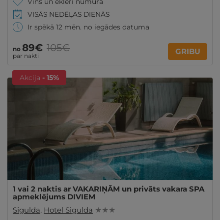
Vīns un eklēri numurā
VISĀS NEDĒĻAS DIENĀS
Ir spēkā 12 mēn. no iegādes datuma
89€
105€
no
GRIBU
par nakti
Akcija
- 15%
1 vai 2 naktis ar VAKARIŅĀM un privāts vakara SPA
apmeklējums DIVIEM
Sigulda
,
Hotel Sigulda
★ ★ ★