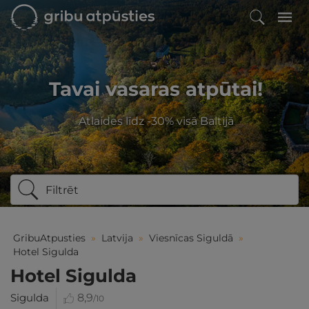
Tavai vasaras atpūtai!
Atlaides līdz -30% visā Baltijā
Filtrēt
GribuAtpusties
»
Latvija
»
Viesnīcas Siguldā
»
Hotel Sigulda
Hotel Sigulda
Sigulda
8,9
/10