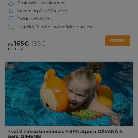
Brokastis un vakariņas
Vakara atpūta SPA zonā
Dzirkstošais vīns
Ir spēkā 12 mēn. no iegādes datuma
GRIBU
165€
195€
no
par nakti
1 vai 2 nakšu brīvdienas + SPA atpūta DĀVANĀ 4
pers. ĢIMENEI