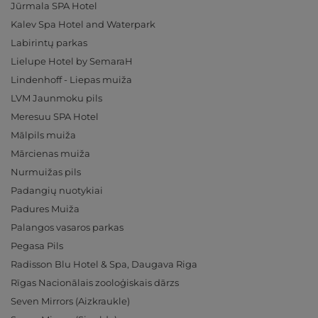
Jūrmala SPA Hotel
Kalev Spa Hotel and Waterpark
Labirintų parkas
Lielupe Hotel by SemaraH
Lindenhoff - Liepas muiža
LVM Jaunmoku pils
Meresuu SPA Hotel
Mālpils muiža
Mārcienas muiža
Nurmuižas pils
Padangių nuotykiai
Padures Muiža
Palangos vasaros parkas
Pegasa Pils
Radisson Blu Hotel & Spa, Daugava Riga
Rīgas Nacionālais zooloģiskais dārzs
Seven Mirrors (Aizkraukle)