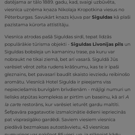
datējama ar tālo 1889. gadu, kad, svaigi uzbūvēta,
viesnīca uzņēma kņaza Nikolaja Kropotkina viesus no
Pēterburgas. Savukārt kņazs kļuva par
Siguldas
kā plaši
pazīstama kūrorta attīstītāju.
Viesnīca atrodas pašā Siguldas sirdī, tepat līdzās
populārākie tūrisma objekti -
Siguldas Livonijas pils
un
Siguldas bobsleja un kamaniņu trase, pa kuru var
nobraukt ne tikai ziemā, bet arī vasarā. Siguldā Jūs
varēsiet vērot zelta rudens krāšņumu, kas te ir īpaši
gleznains, bet pavasarī baudīt skaisto ievziedu reibinošo
aromātu. Viesnīcā Hotel Sigulda ir pieejams viss
nepieciešamis burvīgām brīvdienām - mājīgi numuri un
lielisks atpūtas komplekss ar pirtīm un baseinu, kā arī
A
la cart
e restorāns, kur varēsiet ieturēt gardu maltīti.
Šefpavāra pagatavotie izsmalcinātie ēdieni iepriecinās
pat visprasīgāko gardēdi. Saviem viesiem viesnīca
piedāvā bezmaksas autostāvvietu, 43 viesnīcas
numuriņos var nakšņot 85 viesi, un, ja plānojat kādu