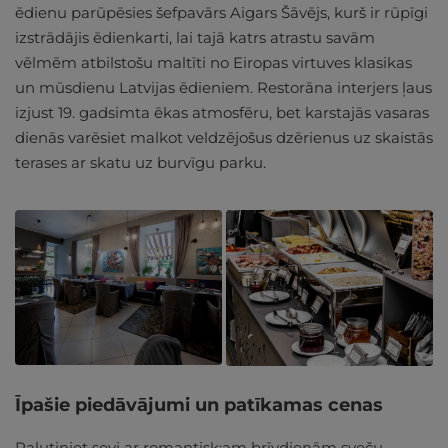
ēdienu parūpēsies šefpavārs Aigars Šāvējs, kurš ir rūpīgi
izstrādājis ēdienkarti, lai tajā katrs atrastu savām
vēlmēm atbilstošu maltīti no Eiropas virtuves klasikas
un mūsdienu Latvijas ēdieniem. Restorāna interjers ļaus
izjust 19. gadsimta ēkas atmosfēru, bet karstajās vasaras
dienās varēsiet malkot veldzējošus dzērienus uz skaistās
terases ar skatu uz burvīgu parku.
Īpašie piedāvājumi un patīkamas cenas
Palutiniet sevi ar romantisk;am brīvdienām sveču