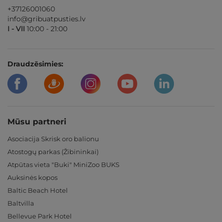
+37126001060
info@gribuatpusties.lv
I - VII
10:00 - 21:00
Draudzēsimies:
Mūsu partneri
Asociacija Skrisk oro balionu
Atostogų parkas (Žibininkai)
Atpūtas vieta "Buki" MiniZoo BUKS
Auksinės kopos
Baltic Beach Hotel
Baltvilla
Bellevue Park Hotel