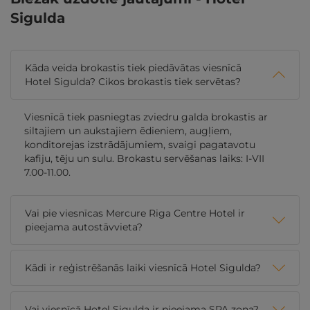
Sigulda
Kāda veida brokastis tiek piedāvātas viesnīcā
Hotel Sigulda? Cikos brokastis tiek servētas?
Viesnīcā tiek pasniegtas zviedru galda brokastis ar
siltajiem un aukstajiem ēdieniem, augļiem,
konditorejas izstrādājumiem, svaigi pagatavotu
kafiju, tēju un sulu. Brokastu servēšanas laiks: I-VII
7.00-11.00.
Vai pie viesnīcas Mercure Riga Centre Hotel ir
pieejama autostāvvieta?
Kādi ir reģistrēšanās laiki viesnīcā Hotel Sigulda?
Vai viesnīcā Hotel Sigulda ir pieejama SPA zona?