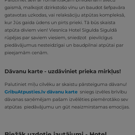
gaismā, malkojot dzirkstošo vīnu un baudot šefpavāra
gatavotas uzkodas, vai relaksāciju atpūtas kompleksā,
kur Jūs gaida ūdens un pirts prieki. Tā būs skaista
atpūta diviem vien! Viesnīca Hotel Sigulda Siguldā
rūpējas par saviem viesiem, sniedzot pievilcīgus
piedāvājumus nesteidzīgai un baudpilnai atpūtai par
pieejamām cenām.
Dāvanu karte - uzdāviniet prieka mirkļus!
Palutiniet mīļu cilvēku ar skaistu pārsteiguma dāvanu!
GribuAtpusties.lv dāvanu karte
sniegs izvēles brīvību
dāvanas saņēmējam pašam izvēlēties piemērotāko sev
atpūtas piedāvājumu un gūt neaizmirstamas emocijas.
Biežāk uzdotie jautājumi - Hotel