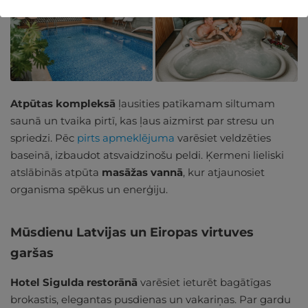
Atpūtas kompleksā
ļausities patīkamam siltumam
saunā un tvaika pirtī, kas ļaus aizmirst par stresu un
spriedzi. Pēc
pirts apmeklējuma
varēsiet veldzēties
baseinā, izbaudot atsvaidzinošu peldi. Ķermeni lieliski
atslābinās atpūta
masāžas vannā
, kur atjaunosiet
organisma spēkus un enerģiju.
Mūsdienu Latvijas un Eiropas virtuves
garšas
Hotel Sigulda restorānā
varēsiet ieturēt bagātīgas
brokastis, elegantas pusdienas un vakariņas. Par gardu