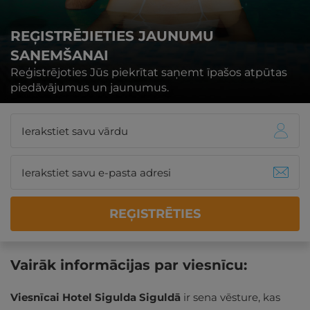
REĢISTRĒJIETIES JAUNUMU
SAŅEMŠANAI
Reģistrējoties Jūs piekrītat saņemt īpašos atpūtas
piedāvājumus un jaunumus.
REĢISTRĒTIES
Vairāk informācijas par viesnīcu:
Viesnīcai Hotel Sigulda Siguldā
ir sena vēsture, kas