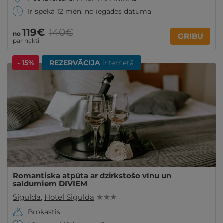
Ir spēkā 12 mēn. no iegādes datuma
119€
140€
no
GRIBU
par nakti
- 15%
REZERVĀCIJA
internetā
Romantiska atpūta ar dzirkstošo vīnu un
saldumiem DIVIEM
Sigulda
,
Hotel Sigulda
★ ★ ★
Brokastis