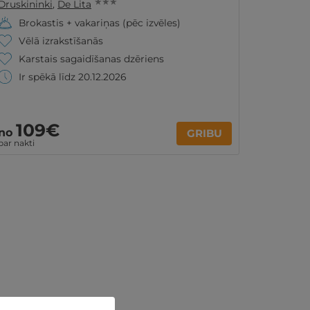
★ ★ ★
Druskininki
,
De Lita
Brokastis + vakariņas (pēc izvēles)
Vēlā izrakstīšanās
Karstais sagaidīšanas dzēriens
Ir spēkā līdz 20.12.2026
109€
no
GRIBU
par nakti