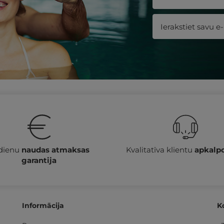
 dienu
naudas atmaksas
Kvalitatīva klientu
apkalp
garantija
Informācija
K