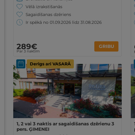
Vēlā izrakstīšanās
Sagaidīšanas dzēriens
Ir spēkā no 01.09.2026 līdz 31.08.2026
289€
GRIBU
Par 3 naktīm
Derīgs arī VASARĀ
1, 2 vai 3 naktis ar sagaidīšanas dzērienu 3
pers. ĢIMENEI