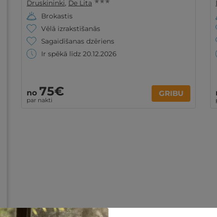
★ ★ ★
Druskininki
,
De Lita
Brokastis
Vēlā izrakstīšanās
Sagaidīšanas dzēriens
Ir spēkā līdz 20.12.2026
75€
no
GRIBU
par nakti