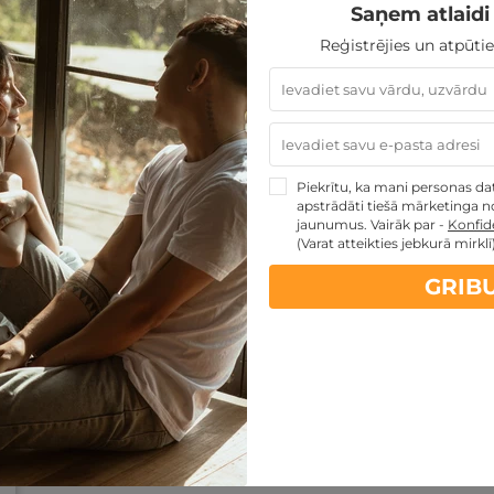
Saņem atlaidi 
Reģistrējies un atpūtie
Piekrītu, ka mani personas dati
apstrādāti tiešā mārketinga no
jaunumus. Vairāk par -
Konfide
(Varat atteikties jebkurā mirklī
GRIB