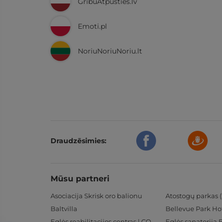
GribuAtpusties.lv
Emoti.pl
NoriuNoriuNoriu.lt
Draudzēsimies:
Mūsu partneri
Asociacija Skrisk oro balionu
Atostogų parkas (
Baltvilla
Bellevue Park Ho
Eglės reabilitacijos centras | CORE
Eglės sanatorija 