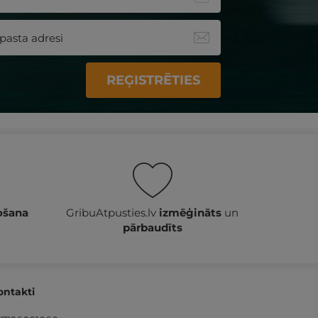
REĢISTRĒTIES
ošana
GribuAtpusties.lv
izmēģināts
un
pārbaudīts
ontakti