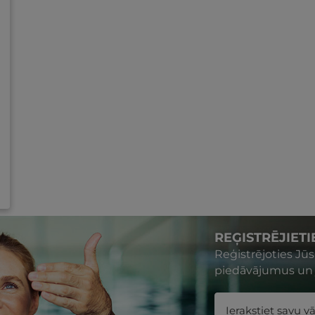
REĢISTRĒJIET
Reģistrējoties Jū
piedāvājumus un