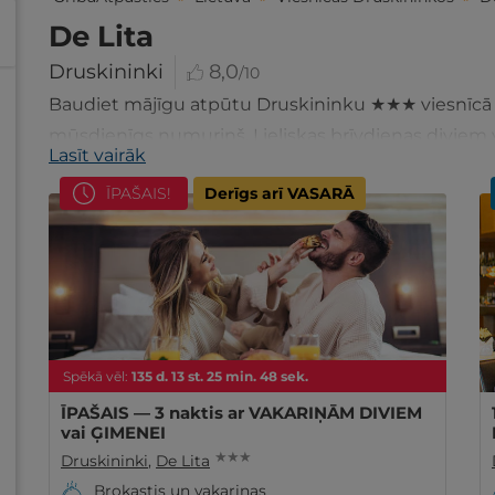
De Lita
Druskininki
8,0
/10
Baudiet mājīgu atpūtu Druskininku ★★★ viesnīcā D
mūsdienīgs numuriņš. Lieliskas brīvdienas diviem 
Lasīt vairāk
ĪPAŠAIS!
Derīgs arī VASARĀ
Spēkā vēl:
135
d.
13
st.
25
min.
46
sek.
ĪPAŠAIS — 3 naktis ar VAKARIŅĀM DIVIEM
vai ĢIMENEI
★ ★ ★
Druskininki
,
De Lita
Brokastis un vakariņas