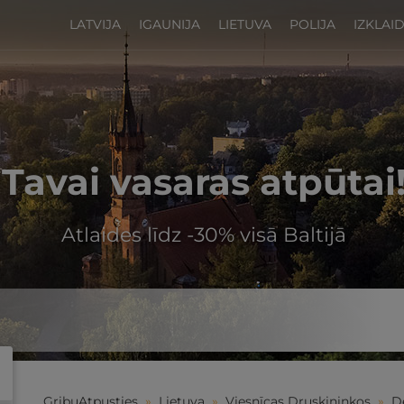
LATVIJA
IGAUNIJA
LIETUVA
POLIJA
IZKLAI
Tavai vasaras atpūtai
Atlaides līdz -30% visā Baltijā
GribuAtpusties
»
Lietuva
»
Viesnīcas Druskininkos
»
D