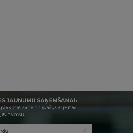
IES JAUNUMU SAŅEMŠANAI
s piekrītat saņemt īpašos atpūtas
 jaunumus.