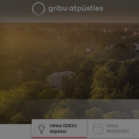
Vēlos IDEJU
Vēlos
atpūtai
REZERVĒT