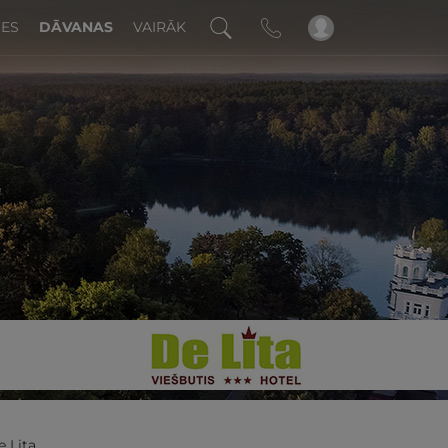
DES
DĀVANAS
VAIRĀK
!
e Lita