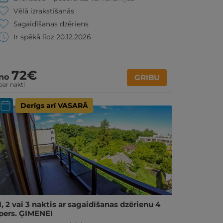
Vēlā izrakstīšanās
Sagaidīšanas dzēriens
Ir spēkā līdz 20.12.2026
72€
no
GRIBU
par nakti
Derīgs arī VASARĀ
1, 2 vai 3 naktis ar sagaidīšanas dzērienu 4
pers. ĢIMENEI