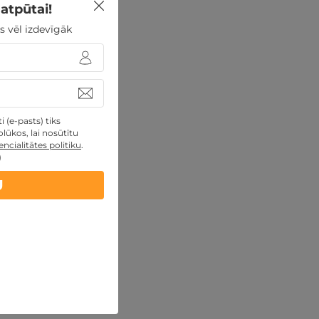
atpūtai!
s vēl izdevīgāk
 (e-pasts) tiks
lūkos, lai nosūtītu
ncialitātes politiku
.
)
U