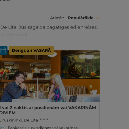
Atlasīt:
Populārākie
e Lita! Jūs sagaida bagātīgas ēdienreizes,
vai ģimenei!
Derīgs arī VASARĀ
1 vai 2 naktis ar pusdienām vai VAKARIŅĀM
DIVIEM
★ ★ ★
Druskininki
,
De Lita
Brokastis + pusdienas vai vakariņas