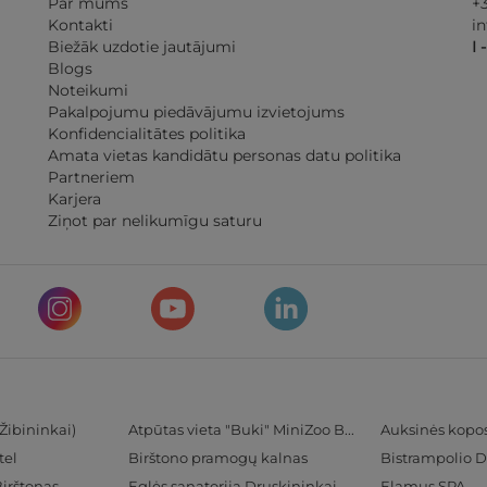
Par mums
+
Kontakti
i
Biežāk uzdotie jautājumi
I 
Blogs
Noteikumi
Pakalpojumu piedāvājumu izvietojums
Konfidencialitātes politika
Amata vietas kandidātu personas datu politika
Partneriem
Karjera
Ziņot par nelikumīgu saturu
Žibininkai)
Atpūtas vieta "Buki" MiniZoo BUKS
Auksinės kopo
tel
Birštono pramogų kalnas
Bistrampolio D
Birštonas
Eglės sanatorija Druskininkai
Elamus SPA