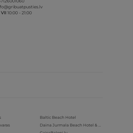
37126001060
nfo@gribuatpusties.lv
- VII
10:00 - 21:00
s
Baltic Beach Hotel
varas
Daina Jurmala Beach Hotel & SPA
GaisaBaloni.lv