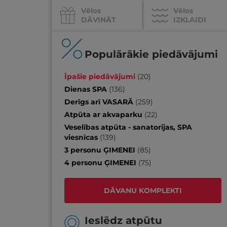
Vēlos
Vēlos
DĀVINĀT
IZKLAIDI
Populārākie piedāvājumi
Īpašie piedāvājumi
(
20
)
Dienas SPA
(
136
)
Derīgs arī VASARĀ
(
259
)
Atpūta ar akvaparku
(
22
)
Veselības atpūta - sanatorijas, SPA
viesnīcas
(
139
)
3 personu ĢIMENEI
(
85
)
4 personu ĢIMENEI
(
75
)
DĀVANU KOMPLEKTI
Ieslēdz atpūtu