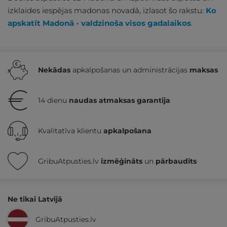
izklaides iespējas madonas novadā, izlasot šo rakstu:
Ko
apskatīt Madonā - valdzinoša visos gadalaikos
.
Nekādas
apkalpošanas un administrācijas
maksas
14 dienu
naudas atmaksas garantija
Kvalitatīva klientu
apkalpošana
GribuAtpusties.lv
izmēģināts
un
pārbaudīts
Ne tikai Latvijā
GribuAtpusties.lv