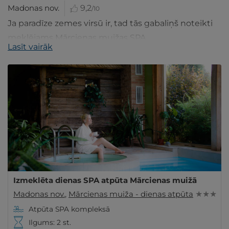
Madonas nov.
9,2
/10
Ja paradīze zemes virsū ir, tad tās gabaliņš noteikti
meklējams Mārcienas muižas SPA.
Lasīt vairāk
Izmeklēta dienas SPA atpūta Mārcienas muižā
Madonas nov.
,
Mārcienas muiža - dienas atpūta
★ ★ ★
Atpūta SPA kompleksā
Ilgums: 2 st.