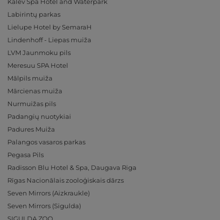
Kalev Spa Hotel and Waterpark
Labirintų parkas
Lielupe Hotel by SemaraH
Lindenhoff - Liepas muiža
LVM Jaunmoku pils
Meresuu SPA Hotel
Mālpils muiža
Mārcienas muiža
Nurmuižas pils
Padangių nuotykiai
Padures Muiža
Palangos vasaros parkas
Pegasa Pils
Radisson Blu Hotel & Spa, Daugava Riga
Rīgas Nacionālais zooloģiskais dārzs
Seven Mirrors (Aizkraukle)
Seven Mirrors (Sigulda)
SIGULDA ZOO