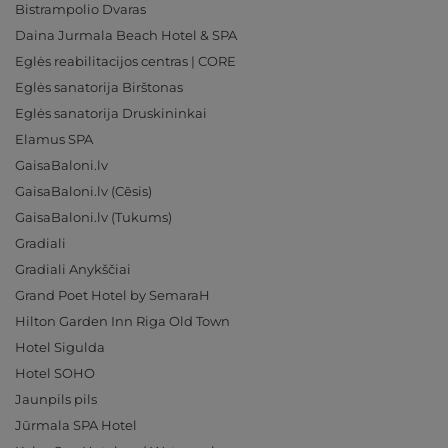
Bistrampolio Dvaras
Daina Jurmala Beach Hotel & SPA
Eglės reabilitacijos centras | CORE
Eglės sanatorija Birštonas
Eglės sanatorija Druskininkai
Elamus SPA
GaisaBaloni.lv
GaisaBaloni.lv (Cēsis)
GaisaBaloni.lv (Tukums)
Gradiali
Gradiali Anykščiai
Grand Poet Hotel by SemaraH
Hilton Garden Inn Riga Old Town
Hotel Sigulda
Hotel SOHO
Jaunpils pils
Jūrmala SPA Hotel