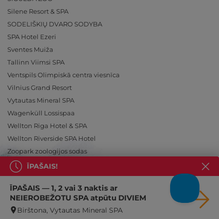
Silene Resort & SPA
SODELIŠKIŲ DVARO SODYBA
SPA Hotel Ezeri
Sventes Muiža
Tallinn Viimsi SPA
Ventspils Olimpiskā centra viesnīca
Vilnius Grand Resort
Vytautas Mineral SPA
Wagenküll Lossispaa
Wellton Riga Hotel & SPA
Wellton Riverside SPA Hotel
Zoopark zoologijos sodas
ĪPAŠAIS!
ĪPAŠAIS — 1, 2 vai 3 naktis ar
NEIEROBEŽOTU SPA atpūtu DIVIEM
Ieslēdz atpūtu!
Birštona, Vytautas Mineral SPA