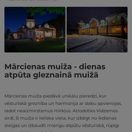
Mārcienas muiža - dienas
atpūta gleznainā muižā
Mārcienas muiža piedāvā unikālu pieredzi, kur
vēsturiskā greznība un harmonija ar dabu apvienojas,
radot neaizmirstamus mirkļus. Atrodoties Vidzemes
sirdī, šī muiža ir lieliska vieta, kur izbēgt no ikdienas
steigas un izbaudīt mierīgu atpūtu vēsturiskā, rūpīgi