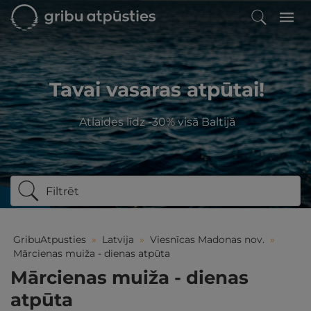
Tavai vasaras atpūtai!
Atlaides līdz -30% visā Baltijā
Filtrēt
GribuAtpusties
»
Latvija
»
Viesnīcas Madonas nov.
»
Mārcienas muiža - dienas atpūta
Mārcienas muiža - dienas
atpūta