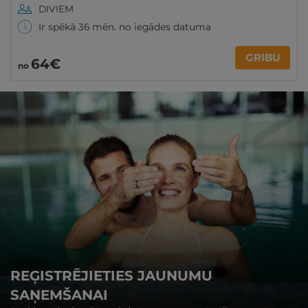
DIVIEM
Ir spēkā 36 mēn. no iegādes datuma
GRIBU
64€
no
REĢISTRĒJIETIES JAUNUMU
SAŅEMŠANAI