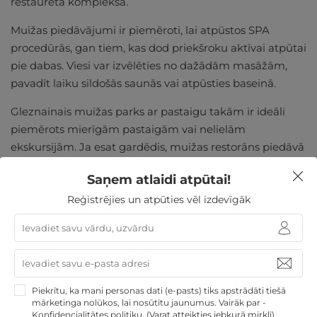
restaurētā kompleksā.
Muižas piedāvājumi ir piemēroti, lai atpūstos SPA
procedūrās, gan tiem, kas dod priekšroku aktīvai atpūtai
pie dabas. Viesi var izvēlēties no dažādām masāžām,
pavadīt laiku sildošās saunās vai atpūsties baseinā.
Gleznainais muižas parks ar pastaigu takām ir ideāli
piemērots mierīgām pastaigām vai nelielām
ekskursijām. Ja esat gardēdis, muižas restorāns piedāvā
sezonāli gatavotus ēdienus.
Saņem atlaidi atpūtai!
Tā ir lieliska iespēja izbaudīt Vidzemes garšas un justies
Reģistrējies un atpūties vēl izdevīgāk
kā īsts muižas viesis. Plānojiet savu vizīti Mārcienas
muižā un ļaujieties dienai, kas būs pilna ar greznību,
vēsturi un pilnīgu relaksāciju. Šī ir vieta, kur jūs
atjaunosieties ne tikai fiziski, bet arī garīgi, lai atgrieztos
ikdienā ar jauniem spēkiem.
Piekrītu, ka mani personas dati (e-pasts) tiks apstrādāti tiešā
mārketinga nolūkos, lai nosūtītu jaunumus. Vairāk par -
Konfidencialitātes politiku
.
(Varat atteikties jebkurā mirklī)