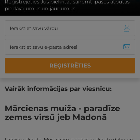
Reģistrējoties Jūs piekrītat saņemt īpašos atpūtas
piedāvājumus un jaunumus.
REĢISTRĒTIES
Vairāk informācijas par viesnīcu:
Mārcienas muiža - paradīze
zemes virsū jeb Madonā
Latvija ir skaista. Mēs varam lepoties ar skaistu dabu un