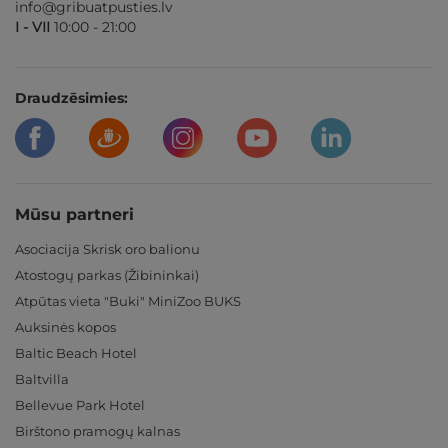
info@gribuatpusties.lv
I - VII
10:00 - 21:00
Draudzēsimies:
Mūsu partneri
Asociacija Skrisk oro balionu
Atostogų parkas (Žibininkai)
Atpūtas vieta "Buki" MiniZoo BUKS
Auksinės kopos
Baltic Beach Hotel
Baltvilla
Bellevue Park Hotel
Birštono pramogų kalnas