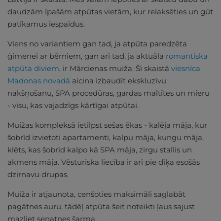
daudzām īpašām atpūtas vietām, kur relaksēties un gūt
patīkamus iespaidus.
Viens no variantiem gan tad, ja atpūta paredzēta
ģimenei ar bērniem, gan arī tad, ja aktuāla
romantiska
atpūta diviem
, ir Mārcienas muiža. Šī skaistā
viesnīca
Madonas novadā
aicina izbaudīt ekskluzīvu
nakšņošanu, SPA procedūras, gardas maltītes un mieru
- visu, kas vajadzīgs kārtīgai atpūtai.
Muižas kompleksā ietilpst sešas ēkas - kalēja māja, kur
šobrīd izvietoti apartamenti, kalpu māja, kungu māja,
klēts, kas šobrīd kalpo kā SPA māja, zirgu stallis un
akmens māja. Vēsturiska liecība ir arī pie dīķa esošās
dzirnavu drupas.
Muiža ir atjaunota, cenšoties maksimāli saglabāt
pagātnes auru, tādēļ atpūta šeit noteikti ļaus sajust
mazliet senatnes šarma.