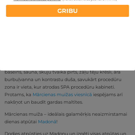
GRIBU
Ko piedāvā SPA komplekss?
SPA kompleksam ir divas zonas - Relaksējošajā zonā ir
baseins, sauna, skuju tvaika pirts, zāļu tēju krēsli, āra
burbuļvanna un kontrastu duša, savukārt procedūru
zona ir vieta, kur atrodas SPA procedūru kabineti.
Protams, ka
Mārcienas muižas viesnīcā
iespējams arī
nakšņot un baudīt gardas maltītes.
Mārcienas muiža – ideālais galamērķis neaizmirstamai
dienas atpūtai
Madonā
!
Dodies atpūsties uz Madonu un izpēti visas atpūtas un