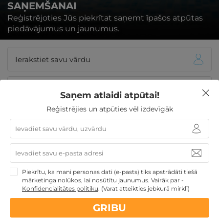
SAŅEMŠANAI
Reģistrējoties Jūs piekrītat saņemt īpašos atpūtas
piedāvājumus un jaunumus.
Saņem atlaidi atpūtai!
Reģistrējies un atpūties vēl izdevīgāk
REĢISTRĒTIES
Biežāk uzdotie jautājumi - Galia
Piekrītu, ka mani personas dati (e-pasts) tiks apstrādāti tiešā
mārketinga nolūkos, lai nosūtītu jaunumus. Vairāk par -
Konfidencialitātes politiku
.
(Varat atteikties jebkurā mirklī)
Kāda veida brokastis tiek piedāvātas viesnīcā
Galia? Cikos brokastis tiek servētas?
GRIBU