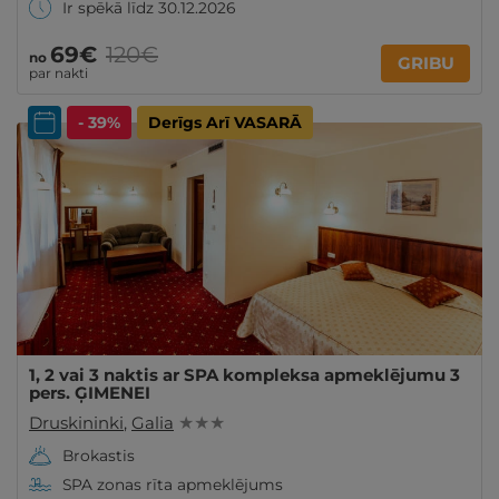
Ir spēkā līdz 30.12.2026
69€
120€
no
GRIBU
par nakti
- 39%
Derīgs Arī VASARĀ
1, 2 vai 3 naktis ar SPA kompleksa apmeklējumu 3
pers. ĢIMENEI
Druskininki
,
Galia
★ ★ ★
Brokastis
SPA zonas rīta apmeklējums