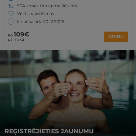
SPA zonas rīta apmeklējums
Vēlā izrakstīšanās
Ir spēkā līdz 30.12.2026
109€
no
GRIBU
par nakti
REĢISTRĒJIETIES JAUNUMU