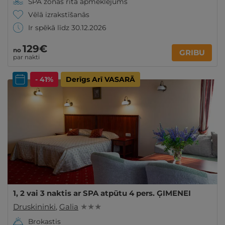
SPA zonas rīta apmeklējums
Vēlā izrakstīšanās
Ir spēkā līdz 30.12.2026
129€
no
GRIBU
par nakti
- 41%
Derīgs Arī VASARĀ
1, 2 vai 3 naktis ar SPA atpūtu 4 pers. ĢIMENEI
Druskininki
,
Galia
★ ★ ★
Brokastis