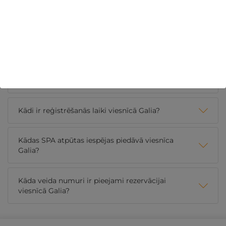
Viesnīcā tiek pasniegtas bufetes veida brokastis ar
siltajiem un aukstajiem ēdieniem, augļiem,
konditorejas izstrādājumiem, svaigi pagatavotu
kafiju, tēju un sulu. Brokastu servēšanas laiks: I–V no
8:00 līdz 10:00 | VI-VII no 8:00 līdz 11:00.
Vai pie viesnīcas Galia ir pieejama autostāvvieta?
Kādi ir reģistrēšanās laiki viesnīcā Galia?
Kādas SPA atpūtas iespējas piedāvā viesnīca
Galia?
Kāda veida numuri ir pieejami rezervācijai
viesnīcā Galia?