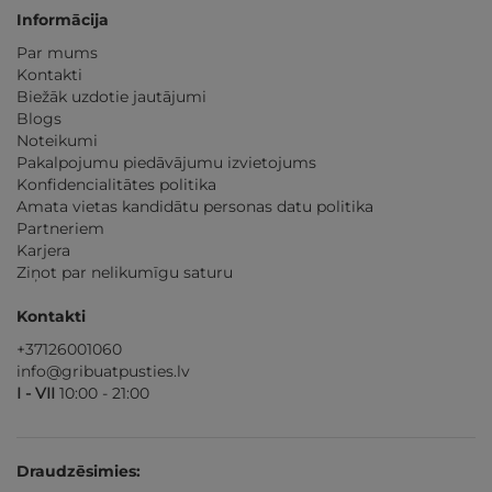
Informācija
Par mums
Kontakti
Biežāk uzdotie jautājumi
Blogs
Noteikumi
Pakalpojumu piedāvājumu izvietojums
Konfidencialitātes politika
Amata vietas kandidātu personas datu politika
Partneriem
Karjera
Ziņot par nelikumīgu saturu
Kontakti
+37126001060
info@gribuatpusties.lv
I - VII
10:00 - 21:00
Draudzēsimies: