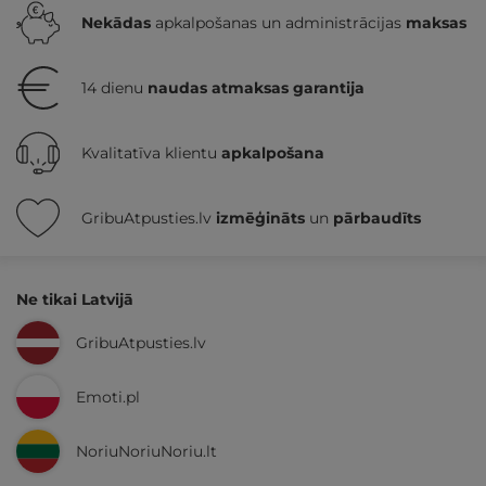
Nekādas
apkalpošanas un administrācijas
maksas
14 dienu
naudas atmaksas garantija
Kvalitatīva klientu
apkalpošana
GribuAtpusties.lv
izmēģināts
un
pārbaudīts
Ne tikai Latvijā
GribuAtpusties.lv
Emoti.pl
NoriuNoriuNoriu.lt