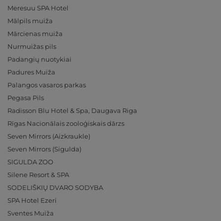
Meresuu SPA Hotel
Mālpils muiža
Mārcienas muiža
Nurmuižas pils
Padangių nuotykiai
Padures Muiža
Palangos vasaros parkas
Pegasa Pils
Radisson Blu Hotel & Spa, Daugava Riga
Rīgas Nacionālais zooloģiskais dārzs
Seven Mirrors (Aizkraukle)
Seven Mirrors (Sigulda)
SIGULDA ZOO
Silene Resort & SPA
SODELIŠKIŲ DVARO SODYBA
SPA Hotel Ezeri
Sventes Muiža