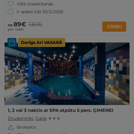
Vēlā izrakstīšanās
Ir spēkā līdz 30.12.2026
89€
130€
no
GRIBU
par nakti
Derīgs Arī VASARĀ
1, 2 vai 3 naktis ar SPA atpūtu 5 pers. ĢIMENEI
Druskininki
,
Galia
★ ★ ★
Brokastis