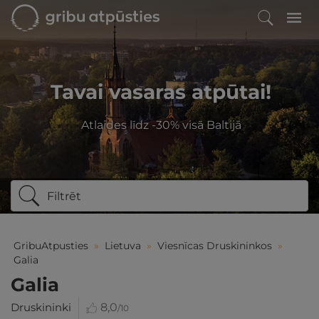
Tavai vasaras atpūtai!
Atlaides līdz -30% visā Baltijā
Filtrēt
GribuAtpusties
»
Lietuva
»
Viesnīcas Druskininkos
»
Galia
Galia
Druskininki
8,0
/10