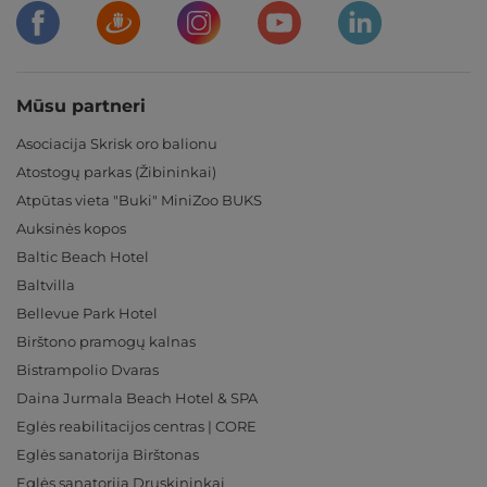
Mūsu partneri
Asociacija Skrisk oro balionu
Atostogų parkas (Žibininkai)
Atpūtas vieta "Buki" MiniZoo BUKS
Auksinės kopos
Baltic Beach Hotel
Baltvilla
Bellevue Park Hotel
Birštono pramogų kalnas
Bistrampolio Dvaras
Daina Jurmala Beach Hotel & SPA
Eglės reabilitacijos centras | CORE
Eglės sanatorija Birštonas
Eglės sanatorija Druskininkai