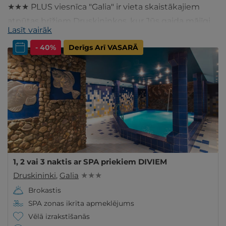
★★★ PLUS viesnīca "Galia" ir vieta skaistākajiem
atpūtas brīžiem Druskininkos, kur Jūs gaida mājīgi
Lasīt vairāk
numuriņi, bagātīgas brokastis un SPA centrs.
- 40%
Derīgs Arī VASARĀ
1, 2 vai 3 naktis ar SPA priekiem DIVIEM
Druskininki
,
Galia
★ ★ ★
Brokastis
SPA zonas ikrīta apmeklējums
Vēlā izrakstīšanās