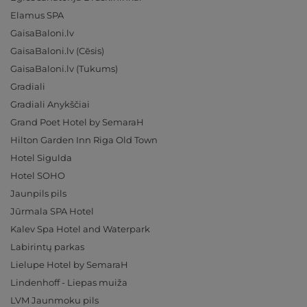
Elamus SPA
GaisaBaloni.lv
GaisaBaloni.lv (Cēsis)
GaisaBaloni.lv (Tukums)
Gradiali
Gradiali Anykščiai
Grand Poet Hotel by SemaraH
Hilton Garden Inn Riga Old Town
Hotel Sigulda
Hotel SOHO
Jaunpils pils
Jūrmala SPA Hotel
Kalev Spa Hotel and Waterpark
Labirintų parkas
Lielupe Hotel by SemaraH
Lindenhoff - Liepas muiža
LVM Jaunmoku pils