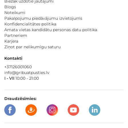
Biežāk uzdotie jautājumi
Blogs
Noteikumi
Pakalpojumu piedāvājumu izvietojums
Konfidencialitātes politika
Amata vietas kandidātu personas datu politika
Partneriem
Karjera
Ziņot par nelikumīgu saturu
Kontakti
+37126001060
info@gribuatpusties.lv
I - VII
10:00 - 21:00
Draudzēsimies: