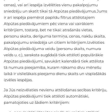
cenas), vai arī iespēja izvēlēties vienu pakalpojumu
sniedzēju un skatīt tikai tā Atpūtas piedāvājumus.Jums
ir arī iespēja piemērot papildu filtrus attēlotajiem
Atpūtas piedāvājumiem pēc viena vai vairākiem
kritērijiem, tostarp, bet ne tikai: atrašanās vietas,
personu skaita, derīguma termiņa, cenas, nakšu skaita,
pakalpojumu sniedzēja un citiem kritērijiem.Izvēloties
Atpūtas piedāvājuma veidu (personu skaits, numura
veids u. c.), saraksta augšdaļā tiek attēloti populārākie
Atpūtas piedāvājumi, savukārt kalendārā tiek attēlota
tā numura pieejamība, kuram nākamo divu mēnešu
laikā ir vislielākais pieejamo dienu skaits un visplašākās
izvēles iespējas.
Ja Jūs neizvēlaties nevienu attēlošanas secības kritēriju,
Atpūtas piedāvājumi tiek attēloti automātiski,
pamatojoties uz šādiem kritērijiem: