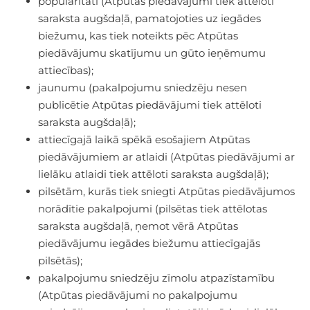
popularitāti (Atpūtas piedāvājumi tiek attēloti
saraksta augšdaļā, pamatojoties uz iegādes
biežumu, kas tiek noteikts pēc Atpūtas
piedāvājumu skatījumu un gūto ieņēmumu
attiecības);
jaunumu (pakalpojumu sniedzēju nesen
publicētie Atpūtas piedāvājumi tiek attēloti
saraksta augšdaļā);
attiecīgajā laikā spēkā esošajiem Atpūtas
piedāvājumiem ar atlaidi (Atpūtas piedāvājumi ar
lielāku atlaidi tiek attēloti saraksta augšdaļā);
pilsētām, kurās tiek sniegti Atpūtas piedāvājumos
norādītie pakalpojumi (pilsētas tiek attēlotas
saraksta augšdaļā, ņemot vērā Atpūtas
piedāvājumu iegādes biežumu attiecīgajās
pilsētās);
pakalpojumu sniedzēju zīmolu atpazīstamību
(Atpūtas piedāvājumi no pakalpojumu