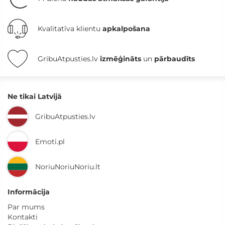
Kvalitatīva klientu
apkalpošana
GribuAtpusties.lv
izmēģināts
un
pārbaudīts
Ne tikai Latvijā
GribuAtpusties.lv
Emoti.pl
NoriuNoriuNoriu.lt
Informācija
Par mums
Kontakti