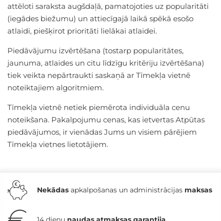
attēloti saraksta augšdaļā, pamatojoties uz popularitāti
(iegādes biežumu) un attiecīgajā laikā spēkā esošo
atlaidi, piešķirot prioritāti lielākai atlaidei.
Piedāvājumu izvērtēšana (tostarp popularitātes,
jaunuma, atlaides un citu līdzīgu kritēriju izvērtēšana)
tiek veikta nepārtraukti saskaņā ar Tīmekļa vietnē
noteiktajiem algoritmiem.
Tīmekļa vietnē netiek piemērota individuāla cenu
noteikšana. Pakalpojumu cenas, kas ietvertas Atpūtas
piedāvājumos, ir vienādas Jums un visiem pārējiem
Tīmekļa vietnes lietotājiem.
Nekādas
apkalpošanas un administrācijas
maksas
14 dienu
naudas atmaksas garantija