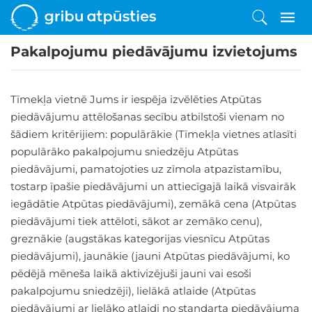
Pakalpojumu piedāvājumu izvietojums
Tīmekļa vietnē Jums ir iespēja izvēlēties Atpūtas
piedāvājumu attēlošanas secību atbilstoši vienam no
šādiem kritērijiem: populārākie (Tīmekļa vietnes atlasīti
populārāko pakalpojumu sniedzēju Atpūtas
piedāvājumi, pamatojoties uz zīmola atpazīstamību,
tostarp īpašie piedāvājumi un attiecīgajā laikā visvairāk
iegādātie Atpūtas piedāvājumi), zemākā cena (Atpūtas
piedāvājumi tiek attēloti, sākot ar zemāko cenu),
greznākie (augstākas kategorijas viesnīcu Atpūtas
piedāvājumi), jaunākie (jauni Atpūtas piedāvājumi, ko
pēdējā mēneša laikā aktivizējuši jauni vai esoši
pakalpojumu sniedzēji), lielākā atlaide (Atpūtas
piedāvājumi ar lielāko atlaidi no standarta piedāvājuma