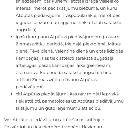
sniedzējiem, par kuriem lietotāji izrāda vislielāko
interesi, mērot pēc skatījumu biežuma, un kuru
Atpūtas piedāvājumi ir vispopulārākie, mērot pēc
iegādes biežuma un apjoma, tiek attēloti saraksta
augšdaļā);
īpašo kampaņu Atpūtas piedāvājumiem (tostarp
Ziemassvētku periodā, Melnajā piektdienā, Mātes
dienā, Tēva dienā, Valentīna dienā un citās līdzīgās
kampaņās), kas tiek attēloti saraksta augšdaļā
attiecīgās īpašās kampaņas laikā (piemēram,
Ziemassvētku periodā saraksta augšdaļā tiek
attēloti Ziemassvētku dāvanu Atpūtas
piedāvājumi);
citi Atpūtas piedāvājumi, kas nav minēti iepriekš,
tiek attēloti, pamatojoties uz Atpūtas piedāvājumu
skatījumu un gūto ieņēmumu attiecību.
Visi Atpūtas piedāvājumu attēlošanas kritēriji ir
līdzvērtīgi un tiek piemēroti vienādi. Nevienam