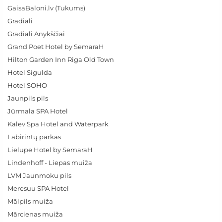
GaisaBaloni.lv (Tukums)
Gradiali
Gradiali Anykščiai
Grand Poet Hotel by SemaraH
Hilton Garden Inn Riga Old Town
Hotel Sigulda
Hotel SOHO
Jaunpils pils
Jūrmala SPA Hotel
Kalev Spa Hotel and Waterpark
Labirintų parkas
Lielupe Hotel by SemaraH
Lindenhoff - Liepas muiža
LVM Jaunmoku pils
Meresuu SPA Hotel
Mālpils muiža
Mārcienas muiža