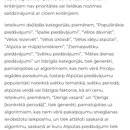
kritērijam nav prioritātes vai lielākas nozīmes
salīdzinājumā ar citiem kritērijiem.
Ieteikumi dažādās kategorijās, piemēram, “Populārākie
piedāvājumi”, “Īpašie piedāvājumi”, “Vēlos dāvināt”,
“Vēlos rezervēt”, “Vēlos izklaidi”, “Vēlos ideju atpūtai”,
“Atpūta ar mājdzīvniekiem”, “Ziemassvētku
piedāvājumi”, “Svētku piedāvājumi”, “Mātes dienas
piedāvājumi” un līdzīgās kategorijās, tiek ģenerēti,
pamatojoties uz algoritmiem, kas ņem vērā Pircēju
iegādes paradumus, tostarp Atpūtas piedāvājumu
popularitāti noteiktā svētku tematikā, svētku periodā,
atpūtas veidā vai līdzīgos faktoros, kā arī cenu.
Ieteikumi, piemēram, “Derīgs vasarā” un “Derīgs
[konkrētā periodā]”, tiek ģenerēti, pamatojoties uz
algoritmiem, kas ņem vērā pakalpojumu sniegšanas
ierobežoto laikposmu, un tiek attēloti saskaņā ar
algoritmu, saskaņā ar kuru Atpūtas piedāvājumi tiek