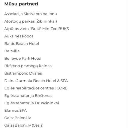
Mūsu partneri
Asociacija Skrisk oro balionu
Atostogų parkas (Žibininkai)
Atpūtas vieta "Buki" MiniZoo BUKS
Auksinės kopos
Baltic Beach Hotel
Baltvilla
Bellevue Park Hotel
Birštono pramogų kalnas
Bistrampolio Dvaras
Daina Jurmala Beach Hotel & SPA
Eglės reabilitacijos centras | CORE
Eglės sanatorija Birštonas
Eglės sanatorija Druskininkai
Elamus SPA
GaisaBaloni.lv
GaisaBaloni.lv (Cēsis)