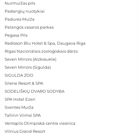
Nurmuižas pils
Padangių nuotykiai
Padures Muiža
Palangos vasaros parkas
Pegasa Pils
Radisson Blu Hotel & Spa, Daugava Riga
Rīgas Nacionālais zooloģiskais dārzs
Seven Mirrors (Aizkraukle)
Seven Mirrors (Sigulda)
SIGULDA ZOO
Silene Resort & SPA
SODELIŠKIŲ DVARO SODYBA
SPA Hotel Ezeri
Sventes Muiža
Tallinn Viimsi SPA
Ventspils Olimpiskā centra viesnīca
Vilnius Grand Resort