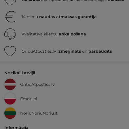
14 dienu
naudas atmaksas garantija
Kvalitatīva klientu
apkalpošana
GribuAtpusties.lv
izmēģināts
un
pārbaudīts
Ne tikai Latvijā
GribuAtpusties.lv
Emoti.pl
NoriuNoriuNoriu.lt
Informācija