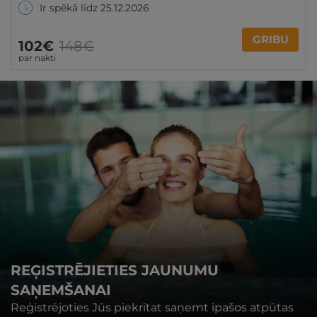
Ir spēkā līdz 25.12.2026
GRIBU
102€
148€
par nakti
REĢISTRĒJIETIES JAUNUMU
SAŅEMŠANAI
Reģistrējoties Jūs piekrītat saņemt īpašos atpūtas