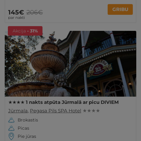
GRIBU
145€
206€
par nakti
Akcija
- 31%
★★★★ 1 nakts atpūta Jūrmalā ar picu DIVIEM
Jūrmala
,
Pegasa Pils SPA Hotel
★ ★ ★ ★
Brokastis
Picas
Pie jūras