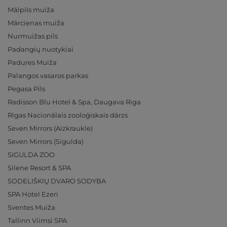
Mālpils muiža
Mārcienas muiža
Nurmuižas pils
Padangių nuotykiai
Padures Muiža
Palangos vasaros parkas
Pegasa Pils
Radisson Blu Hotel & Spa, Daugava Riga
Rīgas Nacionālais zooloģiskais dārzs
Seven Mirrors (Aizkraukle)
Seven Mirrors (Sigulda)
SIGULDA ZOO
Silene Resort & SPA
SODELIŠKIŲ DVARO SODYBA
SPA Hotel Ezeri
Sventes Muiža
Tallinn Viimsi SPA