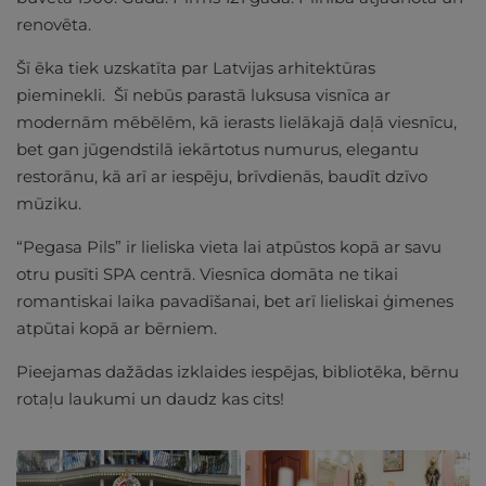
renovēta.
Šī ēka tiek uzskatīta par Latvijas arhitektūras
pieminekli. Šī nebūs parastā luksusa visnīca ar
modernām mēbēlēm, kā ierasts lielākajā daļā viesnīcu,
bet gan jūgendstilā iekārtotus numurus, elegantu
restorānu, kā arī ar iespēju, brīvdienās, baudīt dzīvo
mūziku.
“Pegasa Pils” ir lieliska vieta lai atpūstos kopā ar savu
otru pusīti SPA centrā. Viesnīca domāta ne tikai
romantiskai laika pavadīšanai, bet arī lieliskai ģimenes
atpūtai kopā ar bērniem.
Pieejamas dažādas izklaides iespējas, bibliotēka, bērnu
rotaļu laukumi un daudz kas cits!