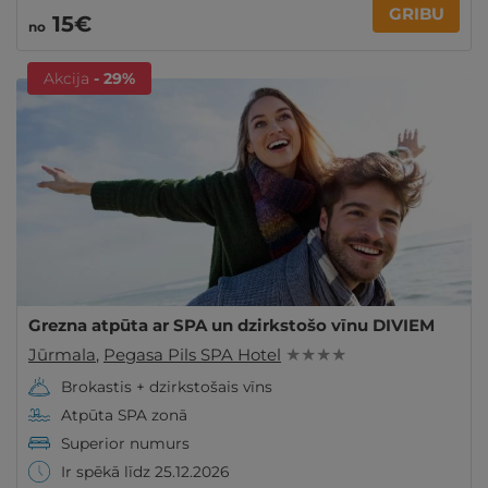
GRIBU
15€
no
Akcija
- 29%
Grezna atpūta ar SPA un dzirkstošo vīnu DIVIEM
Jūrmala
,
Pegasa Pils SPA Hotel
★ ★ ★ ★
Brokastis + dzirkstošais vīns
Atpūta SPA zonā
Superior numurs
Ir spēkā līdz 25.12.2026