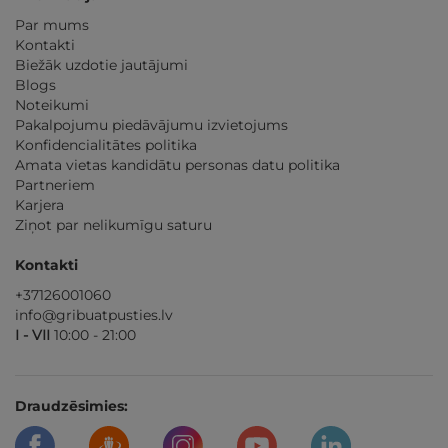
Par mums
Kontakti
Biežāk uzdotie jautājumi
Blogs
Noteikumi
Pakalpojumu piedāvājumu izvietojums
Konfidencialitātes politika
Amata vietas kandidātu personas datu politika
Partneriem
Karjera
Ziņot par nelikumīgu saturu
Kontakti
+37126001060
info@gribuatpusties.lv
I - VII
10:00 - 21:00
Draudzēsimies: