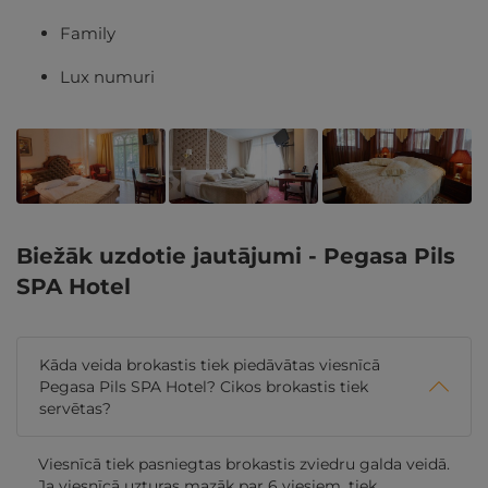
Family
Lux numuri
Biežāk uzdotie jautājumi - Pegasa Pils
SPA Hotel
Kāda veida brokastis tiek piedāvātas viesnīcā
Pegasa Pils SPA Hotel? Cikos brokastis tiek
servētas?
Viesnīcā tiek pasniegtas brokastis zviedru galda veidā.
Ja viesnīcā uzturas mazāk par 6 viesiem, tiek