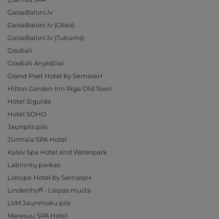
GaisaBaloni.lv
GaisaBaloni.lv (Cēsis)
GaisaBaloni.lv (Tukums)
Gradiali
Gradiali Anykščiai
Grand Poet Hotel by SemaraH
Hilton Garden Inn Riga Old Town
Hotel Sigulda
Hotel SOHO
Jaunpils pils
Jūrmala SPA Hotel
Kalev Spa Hotel and Waterpark
Labirintų parkas
Lielupe Hotel by SemaraH
Lindenhoff - Liepas muiža
LVM Jaunmoku pils
Meresuu SPA Hotel