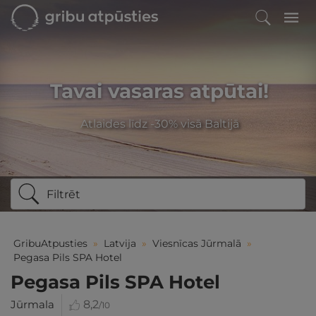
Tavai vasaras atpūtai!
Atlaides līdz -30% visā Baltijā
Filtrēt
GribuAtpusties
»
Latvija
»
Viesnīcas Jūrmalā
»
Pegasa Pils SPA Hotel
Pegasa Pils SPA Hotel
Jūrmala
8,2
/10