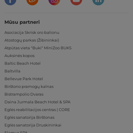
Mūsu partneri
Asociacija Skrisk oro balionu
Atostogų parkas (Žibininkai)
Atpūtas vieta "Buki" MiniZoo BUKS
Auksinės kopos
Baltic Beach Hotel
Baltvilla
Bellevue Park Hotel
Birštono pramogų kalnas
Bistrampolio Dvaras
Daina Jurmala Beach Hotel & SPA
Eglės reabilitacijos centras | CORE
Eglės sanatorija Birštonas
Eglės sanatorija Druskininkai
Elamus SPA