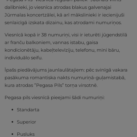
dalībnieki, jo viesnīca atrodas blakus galvenajai
Jūrmalas koncertzālei, kā arī mākslinieki ir iecienijuši
senlaicīgā izskata dizainu, kas atrodami numuriņos.
Viesnīcā kopā ir 38 numuriņi, visi ir ieturēti jūgendstilā
ar franču balkoniem, vannas istabu, gaisa
kondicionētāju, kabeļtelevīziju, telefonu, mini bāru,
individuālo seifu.
Īpašs piedāvājums jaunlaulātajiem: pēc svinīgā vakara
pasākuma romantiska nakts numuriņā-guļamistabā,
kura atrodas ”Pegasa Pils” torņa virsotnē.
Pegasa pils viesnīcā pieejami šādi numuriņi:
Standarta
Superior
Pusluks