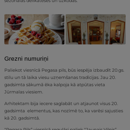
sezonālas delikateses un uzkodas.
Grezni numuriņi
Paliekot viesnīcā Pegasa pils, būs iespēja izbaudīt 20.gs.
stilu un tā laika viesu uzņemšanas tradīcijas. Jau 20.
gadsimta sākumā ēka kalpoja kā atpūtas vieta
Jūrmalas viesiem.
Arhitektam bija iecere saglabāt un atjaunot visus 20.
gadsimta elementus, kas nozīmē to, ka varēsi sajusties
kā 20. gadsimtā.
“Pegasa Pils” viesnīcā regulāri paliek “Jaunais Vilnis”