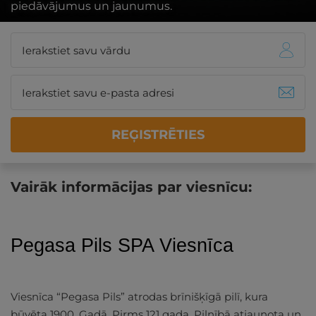
piedāvājumus un jaunumus.
REĢISTRĒTIES
Vairāk informācijas par viesnīcu:
Pegasa Pils SPA Viesnīca
Viesnīca “Pegasa Pils” atrodas brīnišķīgā pilī, kura
būvēta 1900. Gadā. Pirms 121 gada. Pilnībā atjaunota un