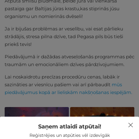
Atpūta smilšu pludmalē, pelde jūrā vai vienkārša
pastaiga gar Baltijas jūras krastu,kas stiprinās jūsu
organismu un nomierinās dvēseli!
Ja ir bijušas problēmas ar veselību, vai esat pārlieku
strādājis, stresa pilna dzīve, tad Pegasa pils būs tieši
priekš tevis!
Piedāvājumā ir dažādas atveseļošanās programmas pēc
traumām un emocionāliem dzīves pārdzīvojumiem.
Lai noskaidrotu precīzas procedūru cenas, labāk ir
sazināties ar viesnīcu pašiem vai arī pārbaudīt
mūs
piedāvājumus kopā ar lieliskām nakšņošanas iespējām.
Saņem atlaidi atpūtai!
Reģistrējies un atpūties vēl izdevīgāk