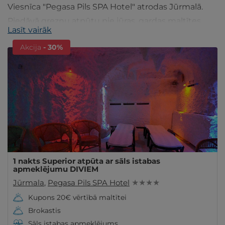
Viesnīca "Pegasa Pils SPA Hotel" atrodas Jūrmalā.
Piedāvā greznu atpūtu pie jūras, gardas maltītes,
Lasīt vairāk
atpūtu SPA oāzē, sāls istabā un citu. Ieskaties!
Akcija
- 30%
1 nakts Superior atpūta ar sāls istabas
apmeklējumu DIVIEM
Jūrmala
,
Pegasa Pils SPA Hotel
★ ★ ★ ★
Kupons 20€ vērtībā maltītei
Brokastis
Sāls istabas apmeklējums