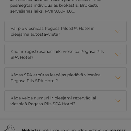
pasniegtas individuālas brokastis. Brokastu
servēšanas laiks; I–VII 9.00–11.00.
Vai pie viesnīcas Pegasa Pils SPA Hotel ir
pieejama autostāvvieta?
Kādi ir reģistrēšanās laiki viesnīcā Pegasa Pils
SPA Hotel?
Kādas SPA atpūtas iespējas piedāvā viesnīca
Pegasa Pils SPA Hotel?
Kāda veida numuri ir pieejami rezervācijai
viesnīcā Pegasa Pils SPA Hotel?
Nekādas
apkalpošanas un administrācijas
maksas