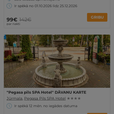
Ir spēkā no 01.10.2026 līdz 25.12.2026
GRIBU
99€
142€
par nakti
"Pegasa pils SPA Hotel" DĀVANU KARTE
Jūrmala
,
Pegasa Pils SPA Hotel
★ ★ ★ ★
Ir spēkā 12 mēn. no iegādes datuma